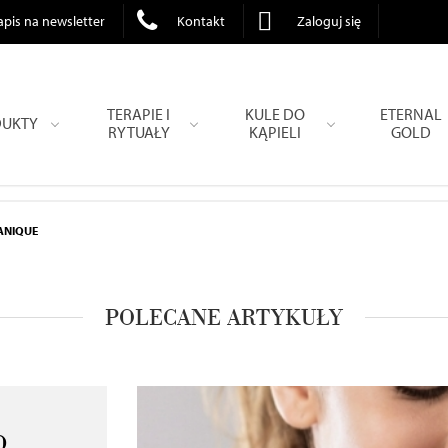
apis na newsletter
Kontakt
Zaloguj się
TERAPIE I
KULE DO
ETERNAL
UKTY
RYTUAŁY
KĄPIELI
GOLD
GANIQUE
POLECANE ARTYKUŁY
D