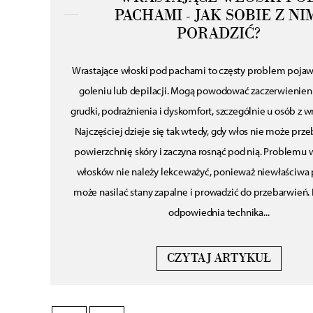
PACHAMI - JAK SOBIE Z NI
PORADZIĆ?
si mieć
Wrastające włoski pod pachami to częsty problem pojawi
glow.
goleniu lub depilacji. Mogą powodować zaczerwienien
 „glass
grudki, podrażnienia i dyskomfort, szczególnie u osób z wr
ego
Najczęściej dzieje się tak wtedy, gdy włos nie może przeb
ndów w
powierzchnię skóry i zaczyna rosnąć pod nią. Problemu 
ej. Nie
włosków nie należy lekceważyć, ponieważ niewłaściwa 
dziej
może nasilać stany zapalne i prowadzić do przebarwień. 
odpowiednia technika...
CZYTAJ ARTYKUŁ