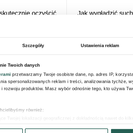
 skutecznie oczyścić
Jak wygładzić such
wągry to jedne z najczęstszych
Suche łokcie i kolana to częs
od wieku. Odpowiednio dobrany
kolorem skóry i skłonnością d
Szczegóły
Ustawienia reklam
gląd skóry, ale niewłaściwe
łojowych, dlatego szybciej p
kt. Kluczowe...
chropowata 
nie Twoich danych
erami
przetwarzamy Twoje osobiste dane, np. adres IP, korzystaj
lania spersonalizowanych reklam i treści, analizowania tychże,
 rozwoju produktów. Masz wybór odnośnie tego, kto używa Twoi
egenerowanej skóry
Zrogowaciały naskóre
chcielibyśmy również:
e Twojej lokalizacji geograficznej z dokładnością nawet do kil
dzenie, aktywnie analizując charakteryzującego je zbiory danych 
 do skóry wrażliwej, suchej i
Zrogowaciały naskórek to nat