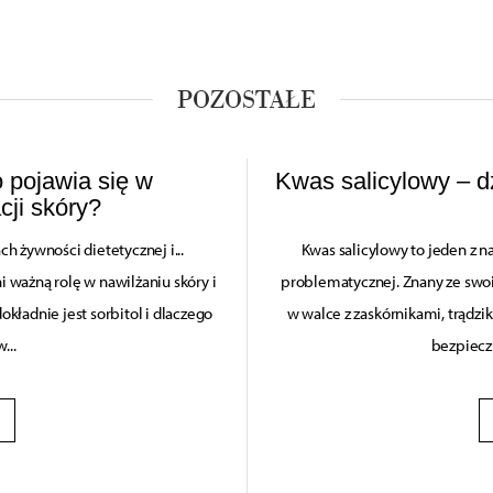
POZOSTAŁE
o pojawia się w
Kwas salicylowy – dz
cji skóry?
ch żywności dietetycznej i...
Kwas salicylowy to jeden z n
 ważną rolę w nawilżaniu skóry i
problematycznej. Znany ze swoi
kładnie jest sorbitol i dlaczego
w walce z zaskórnikami, trądzi
...
bezpieczn