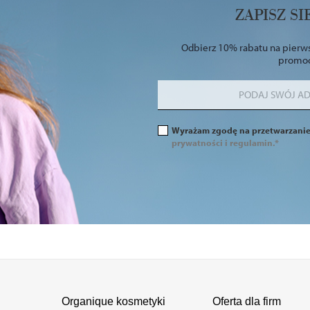
ZAPISZ S
Odbierz 10% rabatu na pierws
promocj
Wyrażam zgodę na przetwarzani
prywatności i regulamin.*
Organique kosmetyki
Oferta dla firm