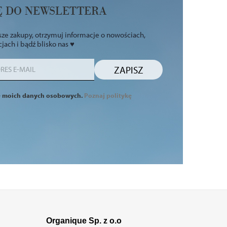
IĘ DO NEWSLETTERA
ze zakupy, otrzymuj informacje o nowościach,
ach i bądź blisko nas ♥
ZAPISZ
e moich danych osobowych.
Poznaj politykę
Organique Sp. z o.o