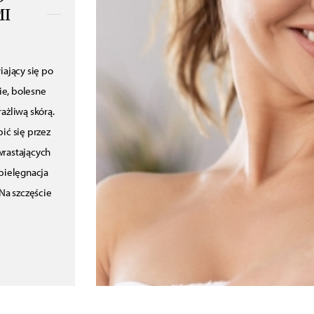
MI
ający się po
ie, bolesne
ażliwą skórą.
ić się przez
wrastających
pielęgnacja
Na szczęście