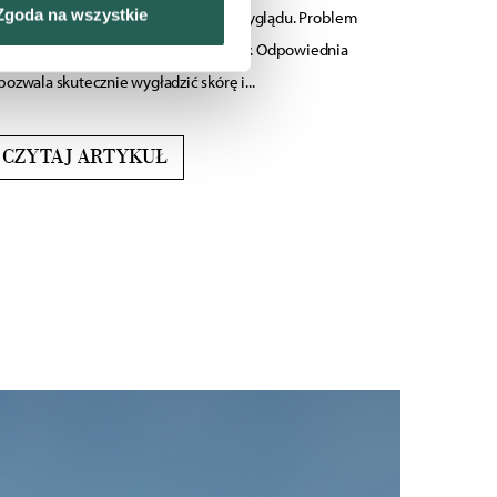
Zgoda na wszystkie
ści, dyskomfortu i nieestetycznego wyglądu. Problem
sne preferencje w
sekcji
 stopach, dłoniach czy nawet na twarzy. Odpowiednia
j chwili.
pozwala skutecznie wygładzić skórę i...
nościowe i analizować ruch w
ecznościowego, dostępnego w
CZYTAJ ARTYKUŁ
ebie lub uzyskiwanych