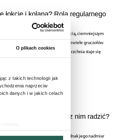
e łokcie i kolana? Rola regularnego
złuszczania
ty problem, który objawia się szorstkością, ciemniejszym
o rogowacenia. Te partie ciała mają niewiele gruczołów
O plikach cookies
ojawia się tam suchość skóry, a powierzchnia staje się
i podatna na pęknięcia. Dodatkowo...
ąc z takich technologii jak
CZYTAJ ARTYKUŁ
 wychodzenia naprzeciw
ch danych i w jakich celach
k na ciele – jak sobie z nim radzić?
ku metrów
(fingerprinting, czyli
uralny efekt procesu odnowy skóry, jednak jego nadmiar