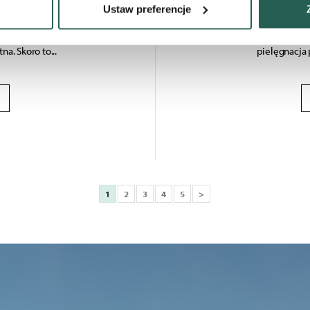
Ustaw preferencje
ych i regenerujących, pomaga
może prowadzić do szorstko
 tego, jak Twoje osobiste dane są przetwarzane oraz ustaw wła
działa delikatnie, jej rola w
najczęściej pojawia się na
plików cookie możesz zmienić lub wycofać swoją zgodę w dowolne
na. Skoro to...
pielęgnacja 
 do wybranych treści i reklam, aby oferować Ci funkcje społecz
e o tym, jak korzystać z naszej aplikacji, udostępniania społ
ostępniać te informacje z innych urządzeń elektrycznych od Ci
ług.
1
2
3
4
5
>