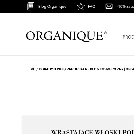
Blog Organique
FAQ
-10% za z
ORGANIQUE
PROD
PORADY O PIELĘGNACJI CIAŁA – BLOG KOSMETYCZNY | OR
WRASTAJĄCE WŁOSKI PO