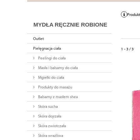
działanie mydła.
Naturalne mydła Organique, to niezawodne specyfiki przy
Produkt
całego ciała. Mydła skomponowane zostały w duchu t
składników naturalnego poch
MYDŁA RĘCZNIE ROBIONE
Drogocenne składniki mydeł pielęgnują podczas 
Outlet
Pielęgnacja ciała
1 - 3 / 3
Peelingi do ciała
Masła i balsamy do ciała
Mgiełki do ciała
Produkty do masażu
Balsamy z masłem shea
Skóra sucha
Skóra dojrzała
Skóra zwiotczała
Skóra wrażliwa