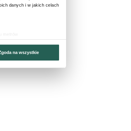
ch danych i w jakich celach
ku metrów
(fingerprinting, czyli
Zgoda na wszystkie
sne preferencje w
sekcji
j chwili.
nościowe i analizować ruch w
ecznościowego, dostępnego w
ebie lub uzyskiwanych