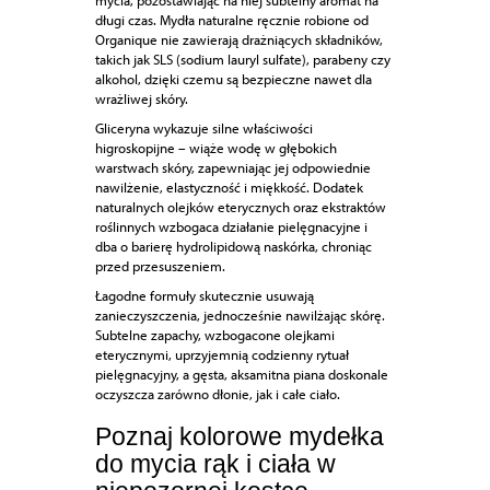
mycia, pozostawiając na niej subtelny aromat na
długi czas. Mydła naturalne ręcznie robione od
Organique nie zawierają drażniących składników,
takich jak SLS (sodium lauryl sulfate), parabeny czy
alkohol, dzięki czemu są bezpieczne nawet dla
wrażliwej skóry.
Gliceryna wykazuje silne właściwości
higroskopijne – wiąże wodę w głębokich
warstwach skóry, zapewniając jej odpowiednie
nawilżenie, elastyczność i miękkość. Dodatek
naturalnych olejków eterycznych oraz ekstraktów
roślinnych wzbogaca działanie pielęgnacyjne i
dba o barierę hydrolipidową naskórka, chroniąc
przed przesuszeniem.
Łagodne formuły skutecznie usuwają
zanieczyszczenia, jednocześnie nawilżając skórę.
Subtelne zapachy, wzbogacone olejkami
eterycznymi, uprzyjemnią codzienny rytuał
pielęgnacyjny, a gęsta, aksamitna piana doskonale
oczyszcza zarówno dłonie, jak i całe ciało.
Poznaj kolorowe mydełka
do mycia rąk i ciała w