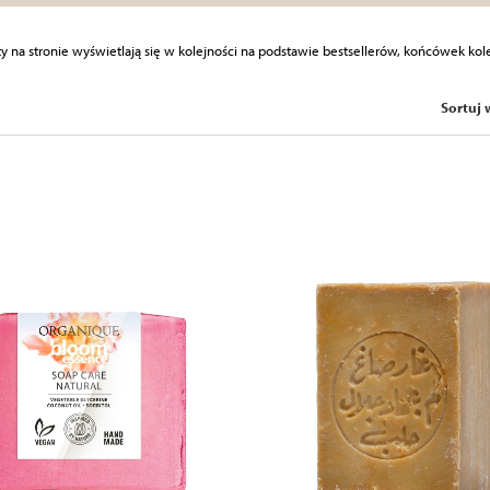
 pielęgnacji twarzy, włosów, jak i
y na stronie wyświetlają się w kolejności na podstawie bestsellerów, końcówek kol
radycyjnej metody, przy użyciu
odzenia.
mycia każdy rodzaj skóry!
Sortuj
ZOBACZ PRODUKT
ZOBACZ PRODUKT
DO KOSZYKA
DO KOSZYKA