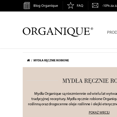
Blog Organique
FAQ
-10% za z
ORGANIQUE
PROD
MYDŁA RĘCZNIE ROBIONE
MYDŁA RĘCZNIE R
Mydła Organique są niezmiennie od wielu lat wytw
tradycyjnej receptury.
Mydła ręcznie robione Organiq
roślinną oraz
drogocenne oleje roślinne i olejki eterycz
skórę i chronią jej barierę lipidową przed przesusze
POKAŻ WIĘCEJ
specjalnie dobrane do danego rodzaju skóry i jej wym