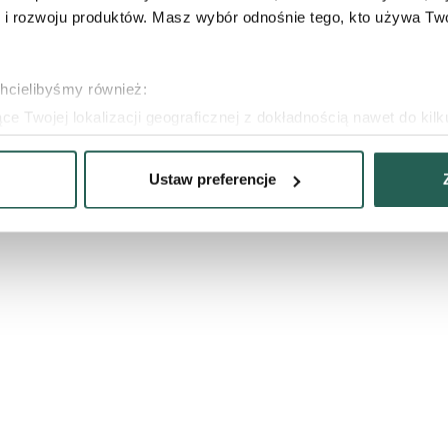
 rozwoju produktów. Masz wybór odnośnie tego, kto używa Twoi
chcielibyśmy również:
e Twojej lokalizacji geograficznej z dokładnością nawet do kil
dzenie, aktywnie analizując charakteryzującego je zbiory danych 
Ustaw preferencje
 tego, jak Twoje osobiste dane są przetwarzane oraz ustaw wła
plików cookie możesz zmienić lub wycofać swoją zgodę w dowolne
 do wybranych treści i reklam, aby oferować Ci funkcje społecz
e o tym, jak korzystać z naszej aplikacji, udostępniania społ
ostępniać te informacje z innych urządzeń elektrycznych od Ci
ług.