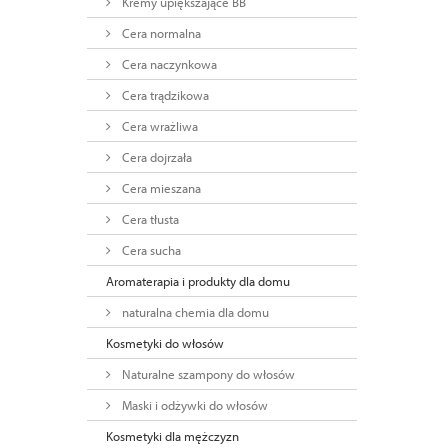
Kremy upiększające BB
Cera normalna
Cera naczynkowa
Cera trądzikowa
Cera wrażliwa
Cera dojrzała
Cera mieszana
Cera tłusta
Cera sucha
Aromaterapia i produkty dla domu
naturalna chemia dla domu
Kosmetyki do włosów
Naturalne szampony do włosów
Maski i odżywki do włosów
Kosmetyki dla mężczyzn