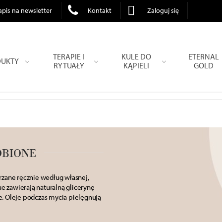
apis na newsletter
Kontakt
Zaloguj się
TERAPIE I
KULE DO
ETERNAL
UKTY
RYTUAŁY
KĄPIELI
GOLD
OBIONE
arzane
ręcznie według własnej,
ue zawierają
naturalną glicerynę
ne. Oleje podczas mycia pielęgnują
niem. Olejki eteryczne zostały
agań, wspomagając pielęgnacyjne