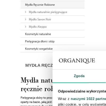
Mydła Ręcznie Robione
Mydła naturalnie pielęgnujące
Mydło Savon Noir
Mydło Aleppo
Kosmetyki naturalne
Pielęgnacja dłoni i stóp
Kosmetyki wegańskie
MYDŁA RĘCZNIE ROBIONE
Zgoda
Mydła naturalne
ręcznie robione
Odpowiedzialne wykorzysta
Pielęgnacja skóry to proces złożony, choć zawsze
Wraz z
naszymi 1022 partn
oparty na bazie, jaką jest oczyszczanie skóry z
pliki cookie, w celu wyświet