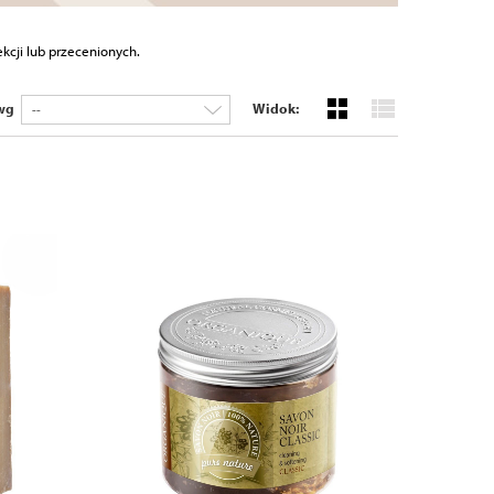
ekcji lub przecenionych.
 wg
Widok:
--
ZOBACZ PRODUKT
DO KOSZYKA