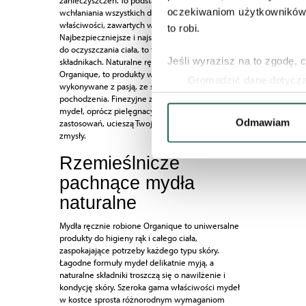
zanieczyszczeń. To podstawa skutecznego
oczekiwaniom użytkowników i
wchłaniania wszystkich dobroczynnych
właściwości, zawartych w kosmetykach.
to robi.
Najbezpieczniejsze i najskuteczniejsze produkty
do oczyszczania ciała, to te oparte na naturalnych
Jeśli wyrazisz na to zgodę, 
składnikach. Naturalne ręcznie robione mydła
Organique, to produkty własnoręcznie
Gromadzić dane dotycząc
wykonywane z pasją, ze składników naturalnego
Identyfikować Twoje urzą
pochodzenia. Finezyjne zapachy, formy i kolory
mydeł, oprócz pielęgnacyjnych i praktycznych
wirtualny odcisk palca)
Odmawiam
zastosowań, ucieszą Twoje oko i rozpieszczą
Dowiedz się więcej odnośnie
zmysły.
szczegółów
. W Deklaracji 
Rzemieślnicze
pachnące mydła
Wykorzystujemy pliki cookie
naszych witrynach. Informacj
naturalne
aplikacji. Partnerzy mogą ud
Mydła ręcznie robione Organique to uniwersalne
podczas korzystania z ich us
produkty do higieny rąk i całego ciała,
zaspokajające potrzeby każdego typu skóry.
Łagodne formuły mydeł delikatnie myją, a
naturalne składniki troszczą się o nawilżenie i
kondycję skóry. Szeroka gama właściwości mydeł
w kostce sprosta różnorodnym wymaganiom