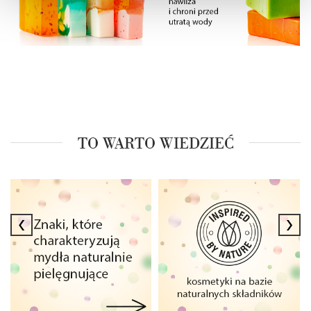
Wykorzystujemy pliki cookie do wybranych treści i
reklam, aby oferować Ci funkcje społecznościowe i
analizować ruch w naszych witrynach. Informacje o tym,
jak korzystać z naszej aplikacji, udostępniania
społecznościowego, dostępnego w aplikacji. Partnerzy
mogą udostępniać te informacje z innych urządzeń
elektrycznych od Ciebie lub uzyskiwanych podczas
korzystania z ich usług.
TO WARTO WIEDZIEĆ
‹
›