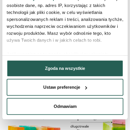
Mydło naturalnie pielęgnujące
osobiste dane, np. adres IP, korzystając z takich
Bloom Essence
technologii jak pliki cookie, w celu wyświetlania
Mydła Ręcznie Robione
spersonalizowanych reklam i treści, analizowania tychże,
24,90 zł
wychodzenia naprzeciw oczekiwaniom użytkowników i
PRODUKT CHWILOWO NIEDOSTĘPNY
rozwoju produktów. Masz wybór odnośnie tego, kto
używa Twoich danych i w jakich celach to robi.
Jeśli wyrazisz na to zgodę, chcielibyśmy również:
Gromadzić dane dotyczące Twojej lokalizacji
Zgoda na wszystkie
geograficznej z dokładnością nawet do kilku metrów
CO W SOBIE KRYJĄ MYDŁA
Identyfikować Twoje urządzenie, aktywnie analizując
charakteryzującego je zbiory danych (fingerprinting,
Ustaw preferencje
czyli wirtualny odcisk palca)
Dowiedz się więcej odnośnie tego, jak Twoje osobiste
‹
›
dane są przetwarzane oraz ustaw własne preferencje w
Odmawiam
sekcji szczegółów
. W Deklaracji plików cookie możesz
zmienić lub wycofać swoją zgodę w dowolnej chwili.