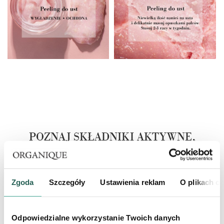
POZNAJ SKŁADNIKI AKTYWNE,
KTÓRE MAJĄ MOC
MASŁO SHEA
Zgoda
Szczegóły
Ustawienia reklam
O plikach c
Nazywane też masłem karite, tłoczone na zimno z ręcznie
zbieranych nasion drzewa masłowego. Bogate w nienasycone
Odpowiedzialne wykorzystanie Twoich danych