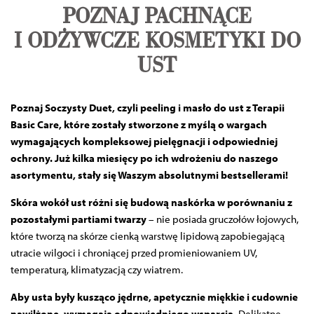
POZNAJ PACHNĄCE
I ODŻYWCZE KOSMETYKI DO
UST
Poznaj Soczysty Duet, czyli peeling i masło do ust z Terapii
Basic Care, które zostały stworzone z myślą o wargach
wymagających kompleksowej pielęgnacji i odpowiedniej
ochrony. Już kilka miesięcy po ich wdrożeniu do naszego
asortymentu, stały się Waszym absolutnymi bestsellerami!
Skóra wokół ust różni się budową naskórka w porównaniu z
pozostałymi partiami twarzy
– nie posiada gruczołów łojowych,
które tworzą na skórze cienką warstwę lipidową zapobiegającą
utracie wilgoci i chroniącej przed promieniowaniem UV,
temperaturą, klimatyzacją czy wiatrem.
Aby usta były kusząco jędrne, apetycznie miękkie i cudownie
nawilżone, wymagają odpowiedniego wsparcia.
Delikatne