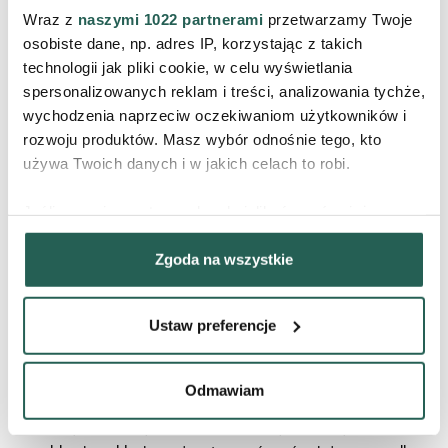
kwasy tłuszczowe, witaminy A, E, F, fitosterole i kwas cynamonowy,
Wraz z
naszymi 1022 partnerami
przetwarzamy Twoje
jest bardzo dobrze tolerowane przez skórę, nawet tłustą.
osobiste dane, np. adres IP, korzystając z takich
Regeneruje, łagodzi podrażnienia, zapobiega łuszczeniu i
technologii jak pliki cookie, w celu wyświetlania
odparowywaniu wody z naskórka oraz stanowi naturalną barierę
spersonalizowanych reklam i treści, analizowania tychże,
ochronną przed czynnikami zewnętrznymi.
wychodzenia naprzeciw oczekiwaniom użytkowników i
rozwoju produktów. Masz wybór odnośnie tego, kto
używa Twoich danych i w jakich celach to robi.
Jeśli wyrazisz na to zgodę, chcielibyśmy również:
Gromadzić dane dotyczące Twojej lokalizacji
Zgoda na wszystkie
geograficznej z dokładnością nawet do kilku metrów
Identyfikować Twoje urządzenie, aktywnie analizując
charakteryzującego je zbiory danych (fingerprinting,
Ustaw preferencje
OLEJ MIGDAŁOWY
czyli wirtualny odcisk palca)
Dowiedz się więcej odnośnie tego, jak Twoje osobiste
Tłoczony na zimno, z nasion owoców drzewa migdałowego.
dane są przetwarzane oraz ustaw własne preferencje w
Odmawiam
Zawiera bogactwo dobroczynnych składników odżywczych,
sekcji szczegółów
. W Deklaracji plików cookie możesz
nienasycone kwasy tłuszczowe, minerały, witaminy. Jest lekki,
zmienić lub wycofać swoją zgodę w dowolnej chwili.