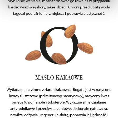
szybko się wchłania, można stosować go również w przypadku
bardzo wrażliwej skóry, także dzieci. Chroni przed utratą wody,
Wykorzystujemy pliki cookie do wybranych treści i
łagodzi podrażnienia, zmiękcza i poprawia elastyczność.
reklam, aby oferować Ci funkcje społecznościowe i
analizować ruch w naszych witrynach. Informacje o tym,
jak korzystać z naszej aplikacji, udostępniania
społecznościowego, dostępnego w aplikacji. Partnerzy
mogą udostępniać te informacje z innych urządzeń
elektrycznych od Ciebie lub uzyskiwanych podczas
korzystania z ich usług.
MASŁO KAKAOWE
Wytłaczane na zimno z ziaren kakaowca. Bogate jest w nasycone
kwasy tłuszczowe (palmitynowy, stearynowy), nasycony kwas
omega 9, polifenole i tokoferole. Wykazuje silne działanie
antyrodnikowe i przeciwstarzeniowe, doskonale natłuszcza,
nawilża, odżywia i regeneruje skórę, poprawia jej jędrność i