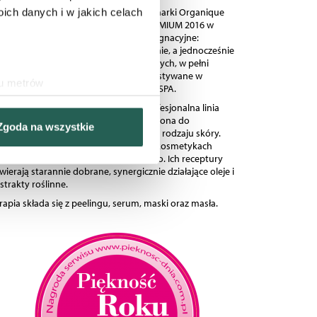
rapia INTENSE ANTI-AGEING / GRAPE marki Organique
ch danych i w jakich celach
rzymała pierwsze miejsce BEAUTY PREMIUM 2016 w
tegorii „Kosmetyki profesjonalne pielęgnacyjne:
elęgnacja ciała”. To ogromne wyróżnienie, a jednocześnie
tywacja dla firmy do tworzenia kolejnych, w pełni
turalnych terapii, które będą wykorzystywane w
ku metrów
binetach kosmetycznych i ośrodkach SPA.
(fingerprinting, czyli
NTENSE ANTI-AGEING / GRAPE
to profesjonalna linia
smetyków SPA & WELLNESS przeznaczona do
Zgoda na wszystkie
zeciwstarzeniowej pielęgnacji każdego rodzaju skóry.
sne preferencje w
sekcji
zystkie składniki aktywne zawarte w kosmetykach
j chwili.
chodzą z basenu Morza Śródziemnego. Ich receptury
wierają starannie dobrane, synergicznie działające oleje i
strakty roślinne.
nościowe i analizować ruch w
rapia składa się z peelingu, serum, maski oraz masła.
ecznościowego, dostępnego w
ebie lub uzyskiwanych