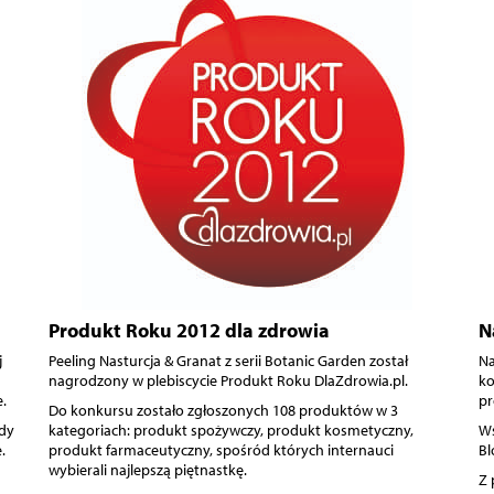
Produkt Roku 2012 dla zdrowia
N
j
Peeling Nasturcja & Granat z serii Botanic Garden został
Na
nagrodzony w plebiscycie Produkt Roku DlaZdrowia.pl.
ko
.
pr
Do konkursu zostało zgłoszonych 108 produktów w 3
ody
kategoriach: produkt spożywczy, produkt kosmetyczny,
Wś
.
produkt farmaceutyczny, spośród których internauci
Bl
wybierali najlepszą piętnastkę.
Z 