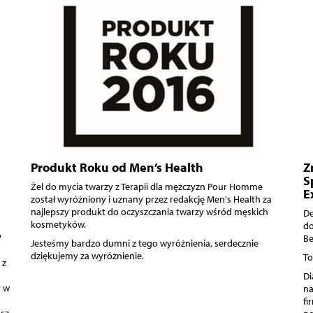
Produkt Roku od Men’s Health
Z
S
Żel do mycia twarzy z Terapii dla mężczyzn Pour Homme
E
został wyróżniony i uznany przez redakcję Men's Health za
najlepszy produkt do oczyszczania twarzy wśród męskich
De
kosmetyków.
do
W
Be
Jesteśmy bardzo dumni z tego wyróżnienia, serdecznie
dziękujemy za wyróżnienie.
To
 z
Di
y w
na
fi