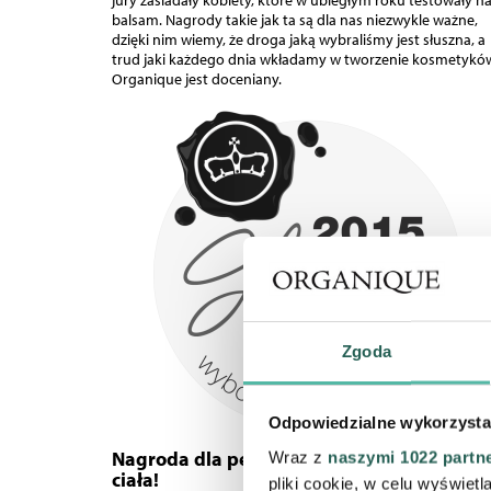
jury zasiadały kobiety, które w ubiegłym roku testowały n
balsam. Nagrody takie jak ta są dla nas niezwykle ważne,
dzięki nim wiemy, że droga jaką wybraliśmy jest słuszna, a
trud jaki każdego dnia wkładamy w tworzenie kosmetykó
Organique jest doceniany.
Zgoda
Odpowiedzialne wykorzysta
Nagroda dla peelingującej pianki do myci
Wraz z
naszymi 1022 partn
ciała!
pliki cookie, w celu wyświet