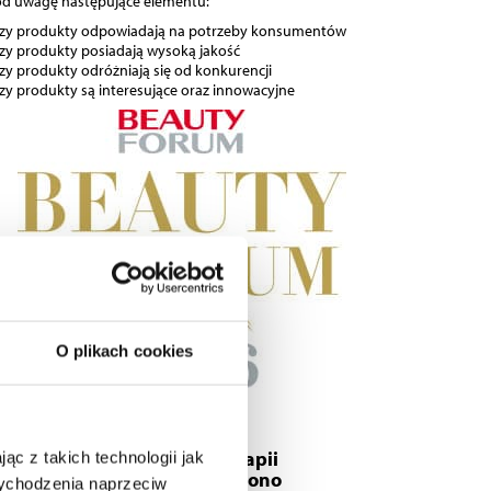
d uwagę następujące elementu:
czy produkty odpowiadają na potrzeby konsumentów
czy produkty posiadają wysoką jakość
czy produkty odróżniają się od konkurencji
czy produkty są interesujące oraz innowacyjne
O plikach cookies
eauty Premium 2016 dla terapii
ąc z takich technologii jak
rzeciwstarzeniowej / Winogrono
 wychodzenia naprzeciw