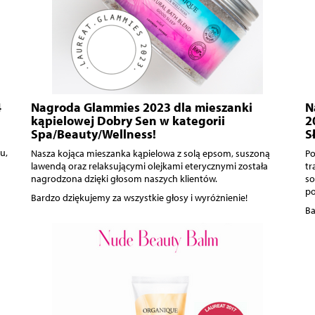
4
Nagroda Glammies 2023 dla mieszanki
N
kąpielowej Dobry Sen w kategorii
2
Spa/Beauty/Wellness!
S
u,
Nasza kojąca mieszanka kąpielowa z solą epsom, suszoną
Po
lawendą oraz relaksującymi olejkami eterycznymi została
tr
nagrodzona dzięki głosom naszych klientów.
so
po
Bardzo dziękujemy za wszystkie głosy i wyróżnienie!
Ba