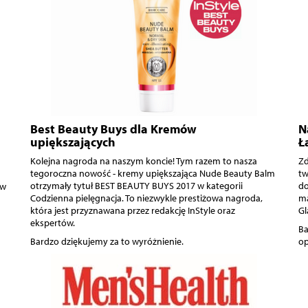
Best Beauty Buys dla Kremów
N
upiększających
Ł
Kolejna nagroda na naszym koncie! Tym razem to nasza
Zd
tegoroczna nowość - kremy upiększająca Nude Beauty Balm
tw
otrzymały tytuł BEST BEAUTY BUYS 2017 w kategorii
do
 w
Codzienna pielęgnacja. To niezwykle prestiżowa nagroda,
ma
która jest przyznawana przez redakcję InStyle oraz
Gl
ekspertów.
Ba
Bardzo dziękujemy za to wyróżnienie.
op