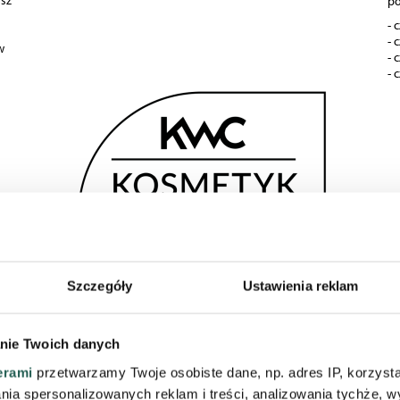
asz
po
- 
- 
w
- 
- 
Szczegóły
Ustawienia reklam
nie Twoich danych
a
Kosmetyk Wszech Czasów dla balsamów z
B
erami
przetwarzamy Twoje osobiste dane, np. adres IP, korzystaj
masłem Shea!
P
lania spersonalizowanych reklam i treści, analizowania tychże,