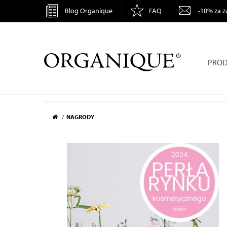
Blog Organique
FAQ
-10% za z
ORGANIQUE
PROD
NAGRODY