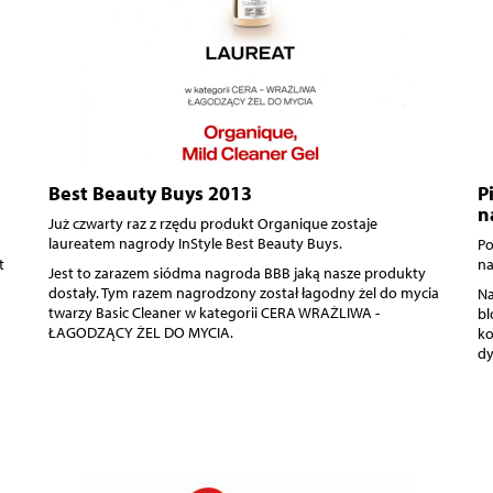
Best Beauty Buys 2013
P
n
Już czwarty raz z rzędu produkt Organique zostaje
laureatem nagrody InStyle Best Beauty Buys.
Po
t
na
Jest to zarazem siódma nagroda BBB jaką nasze produkty
dostały. Tym razem nagrodzony został łagodny żel do mycia
Na
twarzy Basic Cleaner w kategorii CERA WRAŻLIWA -
bl
ŁAGODZĄCY ŻEL DO MYCIA.
ko
dy