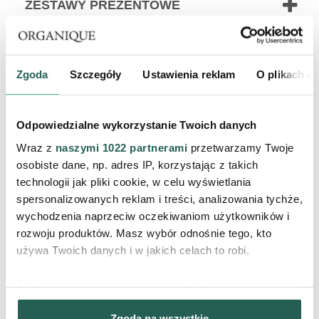
ZESTAWY PREZENTOWE
Produkty na stronie wyświetlają się w kolejności na podstawie
bestsellerów, końcówek kolekcji lub przecenionych.
Zgoda
Szczegóły
Ustawienia reklam
O plikach c
ZAPISZ SIĘ DO
Odpowiedzialne wykorzystanie Twoich danych
NEWSLETTERA
Wraz z
naszymi 1022 partnerami
przetwarzamy Twoje
osobiste dane, np. adres IP, korzystając z takich
Odbierz 10% rabatu na pierwsze
technologii jak pliki cookie, w celu wyświetlania
zakupy, otrzymuj informacje o
nowościach, promocjach i bądź
spersonalizowanych reklam i treści, analizowania tychże,
blisko nas ♥
wychodzenia naprzeciw oczekiwaniom użytkowników i
rozwoju produktów. Masz wybór odnośnie tego, kto
używa Twoich danych i w jakich celach to robi.
ZAPISZ
Jeśli wyrazisz na to zgodę, chcielibyśmy również:
Gromadzić dane dotyczące Twojej lokalizacji
Wyrażam zgodę na
Zgoda na wszystkie