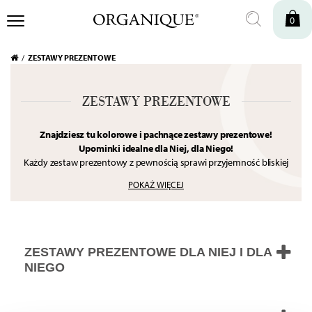
0
ZESTAWY PREZENTOWE
ZESTAWY PREZENTOWE
Znajdziesz tu kolorowe i pachnące zestawy prezentowe!
Upominki idealne dla Niej, dla Niego!
Każdy zestaw prezentowy z pewnością sprawi przyjemność bliskiej
Ci osobie.
Możesz potraktować je jako gotowe prezenty lub
POKAŻ WIĘCEJ
inspirację prezentową – wtedy skomponuj idealny zestaw i dobierz
do niego pudełko. Tworząc zestawy prezentowe, dobieramy
kosmetyki w taki sposób, by nie tylko ładnie wyglądały, ale przede
wszystkim uzupełniały się. W ten sposób każdy znajdzie w nich coś
dla siebie. Sprezentuj bliskiej osobie odprężającą chwilę dla siebie w
ZESTAWY PREZENTOWE DLA NIEJ I DLA
zaciszu domowego SPA.
NIEGO