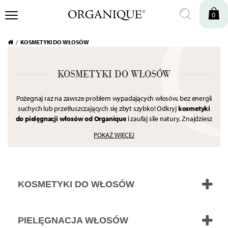
0
KOSMETYKI DO WŁOSÓW
KOSMETYKI DO WŁOSÓW
Pożegnaj raz na zawsze problem wypadających włosów, bez energii
suchych lub przetłuszczających się zbyt szybko! Odkryj
kosmetyki
do pielęgnacji włosów od Organique
i zaufaj sile natury. Znajdziesz
tu
naturalne produkty do pielęgnacji włosów i skóry głowy.
POKAŻ WIĘCEJ
Wszystkie nasze kosmetyki do włosów posiadają łagodne,
skuteczne formuły, bogate w specjalnie wyselekcjonowane
składniki aktywne. Unikalne kompozycje pozbawione są SLS, SLES i
wielu innych chemicznych substancji obciążających włosy.
KOSMETYKI DO WŁOSÓW
PIELĘGNACJA WŁOSÓW