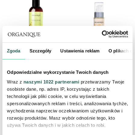
Zgoda
Szczegóły
Ustawienia reklam
O plikach c
Szampon do włosów suchych i
Naturalny Olej Arganowy
farbowanych Naturals Anti Age
Terapia Anti Age
Pure Nature
Odpowiedzialne wykorzystanie Twoich danych
39,90 zł
79,90 zł
Wraz z
naszymi 1022 partnerami
przetwarzamy Twoje
osobiste dane, np. adres IP, korzystając z takich
PRODUKT CHWILOWO
PRODUKT CHWILOWO
NIEDOSTĘPNY
NIEDOSTĘPNY
technologii jak pliki cookie, w celu wyświetlania
spersonalizowanych reklam i treści, analizowania tychże,
wychodzenia naprzeciw oczekiwaniom użytkowników i
rozwoju produktów. Masz wybór odnośnie tego, kto
używa Twoich danych i w jakich celach to robi.