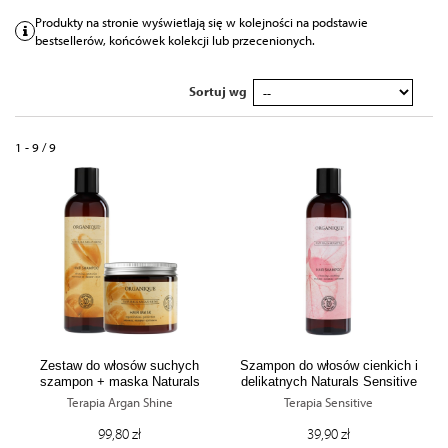
Produkty na stronie wyświetlają się w kolejności na podstawie
bestsellerów, końcówek kolekcji lub przecenionych.
Sortuj wg
1 - 9 / 9
Zestaw do włosów suchych
Szampon do włosów cienkich i
szampon + maska Naturals
delikatnych Naturals Sensitive
Argan Shine
Terapia Argan Shine
Terapia Sensitive
99,80 zł
39,90 zł