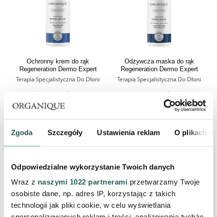
Ochronny krem do rąk
Odżywcza maska do rąk
Regeneration Dermo Expert
Regeneration Dermo Expert
Terapia Specjalistyczna Do Dłoni
Terapia Specjalistyczna Do Dłoni
44,90 zł
44,90 zł
PRODUKT CHWILOWO
PRODUKT CHWILOWO
NIEDOSTĘPNY
NIEDOSTĘPNY
Zgoda
Szczegóły
Ustawienia reklam
O plikach c
Odpowiedzialne wykorzystanie Twoich danych
Wraz z
naszymi 1022 partnerami
przetwarzamy Twoje
osobiste dane, np. adres IP, korzystając z takich
technologii jak pliki cookie, w celu wyświetlania
spersonalizowanych reklam i treści, analizowania tychże,