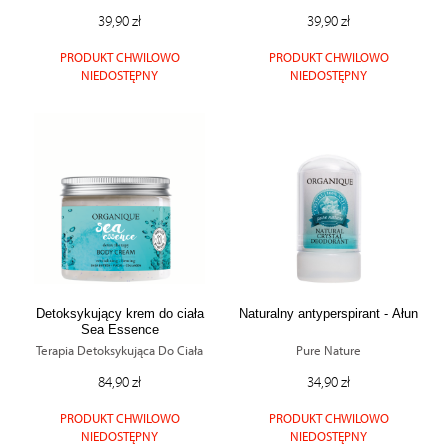
jak korzystać z naszej aplikacji, udostępniania
39,90 zł
39,90 zł
społecznościowego, dostępnego w aplikacji. Partnerzy
PRODUKT CHWILOWO
PRODUKT CHWILOWO
mogą udostępniać te informacje z innych urządzeń
NIEDOSTĘPNY
NIEDOSTĘPNY
elektrycznych od Ciebie lub uzyskiwanych podczas
korzystania z ich usług.
Detoksykujący krem do ciała
Naturalny antyperspirant - Ałun
Sea Essence
Terapia Detoksykująca Do Ciała
Pure Nature
84,90 zł
34,90 zł
PRODUKT CHWILOWO
PRODUKT CHWILOWO
NIEDOSTĘPNY
NIEDOSTĘPNY