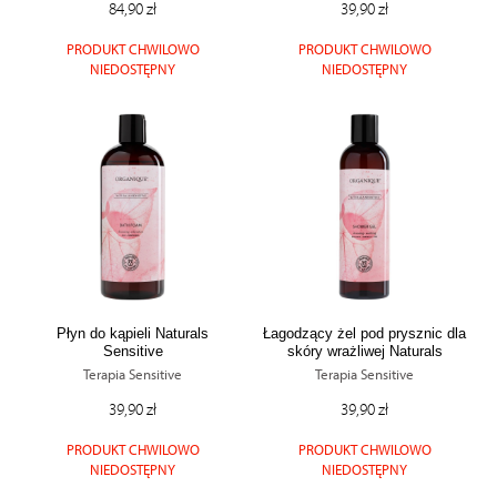
84,90 zł
39,90 zł
PRODUKT CHWILOWO
PRODUKT CHWILOWO
NIEDOSTĘPNY
NIEDOSTĘPNY
Płyn do kąpieli Naturals
Łagodzący żel pod prysznic dla
Sensitive
skóry wrażliwej Naturals
Sensitive
Terapia Sensitive
Terapia Sensitive
39,90 zł
39,90 zł
PRODUKT CHWILOWO
PRODUKT CHWILOWO
NIEDOSTĘPNY
NIEDOSTĘPNY