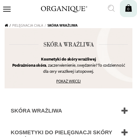
0
PIELĘGNACJA CIAŁA
SKÓRA WRAŻLIWA
SKÓRA WRAŻLIWA
Kosmetyki do skóry wrażliwej
Podrażniona skóra
, zaczerwienienie, swędzenie? To codzienność
dla cery wrażliwej i atopowej.
W tej kategorii zgromadziliśmy
najdelikatniejsze kosmetyki
POKAŻ WIĘCEJ
nawilżające
– bezpieczne formuły, które przynoszą
natychmiastowe ukojenie.
Składniki takie jak
pantenol i alantoina
łagodzą stany zapalne i
odbudowują barierę ochronną.
Odkryj
delikatne kosmetyki do ciała
, które przyniosą ulgę Twojej
SKÓRA WRAŻLIWA
skórze.
KOSMETYKI DO PIELĘGNACJI SKÓRY