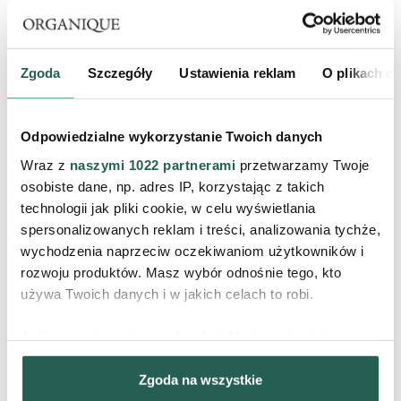
Zgoda
Szczegóły
Ustawienia reklam
O plikach c
Nawilżająca maska do twarzy
Naturalny tonik oczarowy dla
Basic Care
skóry naczyniowej Witch Hazel
Tonic
Terapia Pielęgnacyjna
Pure Nature
Odpowiedzialne wykorzystanie Twoich danych
34,90 zł
39,90 zł
Wraz z
naszymi 1022 partnerami
przetwarzamy Twoje
osobiste dane, np. adres IP, korzystając z takich
PRODUKT CHWILOWO
PRODUKT CHWILOWO
NIEDOSTĘPNY
NIEDOSTĘPNY
technologii jak pliki cookie, w celu wyświetlania
spersonalizowanych reklam i treści, analizowania tychże,
wychodzenia naprzeciw oczekiwaniom użytkowników i
rozwoju produktów. Masz wybór odnośnie tego, kto
używa Twoich danych i w jakich celach to robi.
Jeśli wyrazisz na to zgodę, chcielibyśmy również:
Gromadzić dane dotyczące Twojej lokalizacji
Zgoda na wszystkie
geograficznej z dokładnością nawet do kilku metrów