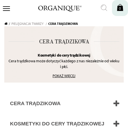
0
PIELĘGNACJA TWARZY
CERA TRĄDZIKOWA
CERA TRĄDZIKOWA
Kosmetyki do cery trądzikowej
Cera trądzikowa może dotyczyć każdego z nas niezależnie od wieku
i płci.
Aby skutecznie pozbyć się problemu niedoskonałości potrzebne
POKAŻ WIĘCEJ
jest poznanie ich przyczyny, świadoma pielęgnacja
oraz... cierpliwość! Poznaj kosmetyki, które pomogą Ci wyregulować
poziom wydzielanego sebum,
zwalczyć stany zapalne oraz dogłębnie oczyszczać pory.
Odkryj co mamy dla Ciebie w tej kategorii!
CERA TRĄDZIKOWA
KOSMETYKI DO CERY TRĄDZIKOWEJ