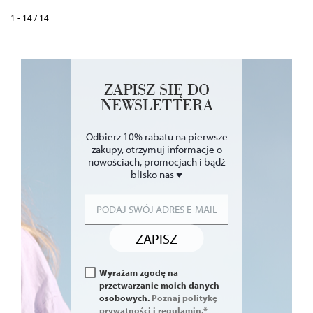
1 - 14 / 14
ZAPISZ SIĘ DO
NEWSLETTERA
Odbierz 10% rabatu na pierwsze
zakupy, otrzymuj informacje o
nowościach, promocjach i bądź
blisko nas ♥
ZAPISZ
Wyrażam zgodę na
przetwarzanie moich danych
osobowych.
Poznaj politykę
prywatności i regulamin.*