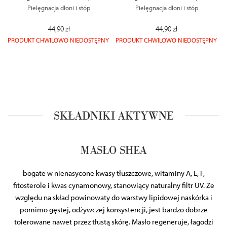
Pielęgnacja dłoni i stóp
Pielęgnacja dłoni i stóp
44,90 zł
44,90 zł
PRODUKT CHWILOWO NIEDOSTĘPNY
PRODUKT CHWILOWO NIEDOSTĘPNY
SKŁADNIKI AKTYWNE
MASŁO SHEA
bogate w nienasycone kwasy tłuszczowe, witaminy A, E, F,
fitosterole i kwas cynamonowy, stanowiący naturalny filtr UV. Ze
względu na skład powinowaty do warstwy lipidowej naskórka i
pomimo gęstej, odżywczej konsystencji, jest bardzo dobrze
tolerowane nawet przez tłustą skórę. Masło regeneruje, łagodzi