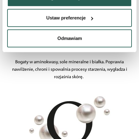
Identyfikować Twoje urządzenie, aktywnie analizując
charakteryzującego je zbiory danych (fingerprinting,
Ustaw preferencje
czyli wirtualny odcisk palca)
Dowiedz się więcej odnośnie tego, jak Twoje osobiste
dane są przetwarzane oraz ustaw własne preferencje w
Odmawiam
sekcji szczegółów
. W Deklaracji plików cookie możesz
EKSTRAKT Z PERŁY
zmienić lub wycofać swoją zgodę w dowolnej chwili.
Bogaty w aminokwasy, sole mineralne i białka. Poprawia
Wykorzystujemy pliki cookie do wybranych treści i
nawilżenie, chroni i spowalnia procesy starzenia, wygładza i
reklam, aby oferować Ci funkcje społecznościowe i
rozjaśnia skórę.
analizować ruch w naszych witrynach. Informacje o tym,
jak korzystać z naszej aplikacji, udostępniania
społecznościowego, dostępnego w aplikacji. Partnerzy
mogą udostępniać te informacje z innych urządzeń
elektrycznych od Ciebie lub uzyskiwanych podczas
korzystania z ich usług.