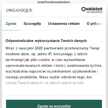
przed przesuszeniem.
Zgoda
Szczegóły
Ustawienia reklam
O plikach c
Odpowiedzialne wykorzystanie Twoich danych
Wraz z
naszymi 1022 partnerami
przetwarzamy Twoje
osobiste dane, np. adres IP, korzystając z takich
technologii jak pliki cookie, w celu wyświetlania
ALANTOINA
spersonalizowanych reklam i treści, analizowania tychże,
wychodzenia naprzeciw oczekiwaniom użytkowników i
stymuluje wzrost nowych komórek, przyspiesza procesy
rozwoju produktów. Masz wybór odnośnie tego, kto
regeneracji, korzystnie wpływa na gojenie się uszkodzeń skóry.
używa Twoich danych i w jakich celach to robi.
Posiada właściwości zmiękczające, reguluje procesy rogowacenia
naskórka.
Jeśli wyrazisz na to zgodę, chcielibyśmy również:
Gromadzić dane dotyczące Twojej lokalizacji
Zgoda na wszystkie
geograficznej z dokładnością nawet do kilku metrów