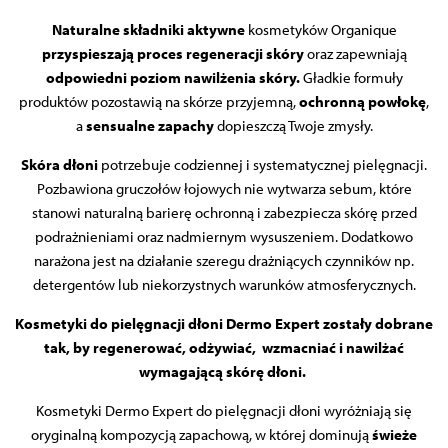
Naturalne składniki aktywne
kosmetyków Organique
przyspieszają proces regeneracji skóry
oraz zapewniają
odpowiedni poziom nawilżenia skóry.
Gładkie formuły
produktów pozostawią na skórze przyjemną,
ochronną powłokę
,
a
sensualne zapachy
dopieszczą Twoje zmysły.
Skóra dłoni
potrzebuje codziennej i systematycznej pielęgnacji.
Pozbawiona gruczołów łojowych
nie wytwarza sebum, które
stanowi naturalną barierę ochronną i zabezpiecza skórę przed
podrażnieniami oraz nadmiernym wysuszeniem. Dodatkowo
narażona jest na działanie szeregu drażniących czynników np.
detergentów lub niekorzystnych warunków atmosferycznych.
Kosmetyki do pielęgnacji dłoni Dermo Expert zostały dobrane
tak, by regenerować, odżywiać, wzmacniać i nawilżać
wymagającą skórę dłoni.
Kosmetyki Dermo Expert do pielęgnacji dłoni wyróżniają się
oryginalną kompozycją zapachową, w której dominują
świeże