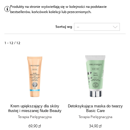
Produkty na stronie wyświetlają się w kolejności na podstawie
bestsellerów, końcówek kolekcji lub przecenionych.
Sortuj wg
--
1 - 12 / 12
Krem upiększający dla skóry
Detoksykująca maska do twarzy
tłustej i mieszanej Nude Beauty
Basic Care
Balm
Terapia Pielęgnacyjna
Terapia Pielęgnacyjna
69,90 zł
34,90 zł