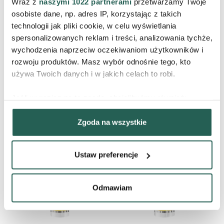
Wraz z
naszymi 1022 partnerami
przetwarzamy Twoje
osobiste dane, np. adres IP, korzystając z takich
technologii jak pliki cookie, w celu wyświetlania
spersonalizowanych reklam i treści, analizowania tychże,
wychodzenia naprzeciw oczekiwaniom użytkowników i
Pianka do mycia twarzy Basic
Nawilżająca maska do twarzy
Cleaner
Basic Care
rozwoju produktów. Masz wybór odnośnie tego, kto
Terapia Oczyszczająca
Terapia Pielęgnacyjna
używa Twoich danych i w jakich celach to robi.
49,90 zł
34,90 zł
Jeśli wyrazisz na to zgodę, chcielibyśmy również:
PRODUKT CHWILOWO
PRODUKT CHWILOWO
Gromadzić dane dotyczące Twojej lokalizacji
NIEDOSTĘPNY
NIEDOSTĘPNY
Zgoda na wszystkie
geograficznej z dokładnością nawet do kilku metrów
Identyfikować Twoje urządzenie, aktywnie analizując
charakteryzującego je zbiory danych (fingerprinting,
Ustaw preferencje
czyli wirtualny odcisk palca)
Dowiedz się więcej odnośnie tego, jak Twoje osobiste
dane są przetwarzane oraz ustaw własne preferencje w
Odmawiam
sekcji szczegółów
. W Deklaracji plików cookie możesz
zmienić lub wycofać swoją zgodę w dowolnej chwili.