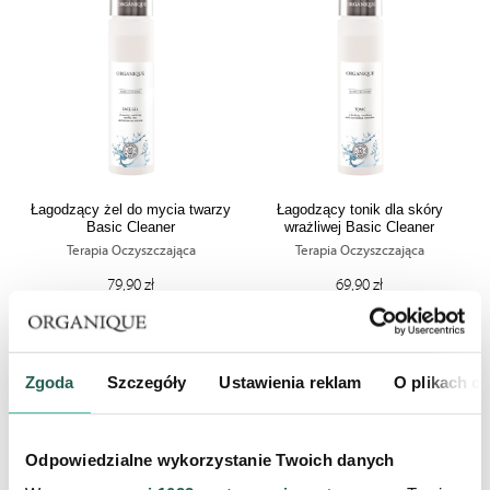
Łagodzący żel do mycia twarzy
Łagodzący tonik dla skóry
Basic Cleaner
wrażliwej Basic Cleaner
Terapia Oczyszczająca
Terapia Oczyszczająca
79,90 zł
69,90 zł
PRODUKT CHWILOWO
PRODUKT CHWILOWO
NIEDOSTĘPNY
NIEDOSTĘPNY
Zgoda
Szczegóły
Ustawienia reklam
O plikach c
Odpowiedzialne wykorzystanie Twoich danych