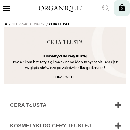
0
PIELĘGNACJA TWARZY
CERA TŁUSTA
CERA TŁUSTA
Kosmetyki do cery tłustej
Twoja skóra błyszczy się i ma skłonność do zapychania? Makijaż
wygląda nieświeżo po zaledwie kilku godzinach?
To znak, że jej gruczoły łojowe pracują na najwyższych obrotach.
POKAŻ WIĘCEJ
Kluczem do sukcesu jest inteligentna seboregulacja oraz lekkie jak
chmurka nawilżenie,
które przywrócą jej komfort i zdrowy wygląd bez efektu ściągnięcia.
Zobacz formuły, które ukoją Twoją skórę i pozwolą jej złapać balans!
CERA TŁUSTA
KOSMETYKI DO CERY TŁUSTEJ