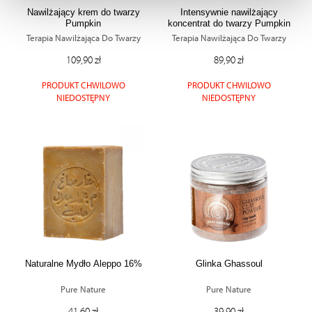
Nawilżający krem do twarzy
Intensywnie nawilżający
Wykorzystujemy pliki cookie do wybranych treści i
Pumpkin
koncentrat do twarzy Pumpkin
reklam, aby oferować Ci funkcje społecznościowe i
Terapia Nawilżająca Do Twarzy
Terapia Nawilżająca Do Twarzy
analizować ruch w naszych witrynach. Informacje o tym,
109,90 zł
89,90 zł
jak korzystać z naszej aplikacji, udostępniania
społecznościowego, dostępnego w aplikacji. Partnerzy
PRODUKT CHWILOWO
PRODUKT CHWILOWO
mogą udostępniać te informacje z innych urządzeń
NIEDOSTĘPNY
NIEDOSTĘPNY
elektrycznych od Ciebie lub uzyskiwanych podczas
korzystania z ich usług.
Naturalne Mydło Aleppo 16%
Glinka Ghassoul
Pure Nature
Pure Nature
41,60 zł
39,90 zł