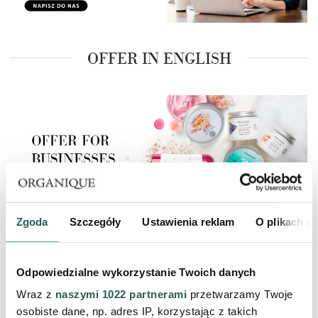
OFFER IN ENGLISH
Zgoda
Szczegóły
Ustawienia reklam
O plikach c
CHOOSE THE TOPIC OF
COOPERATION THAT INTERESTS
YOU
Odpowiedzialne wykorzystanie Twoich danych
Wraz z
naszymi 1022 partnerami
przetwarzamy Twoje
osobiste dane, np. adres IP, korzystając z takich