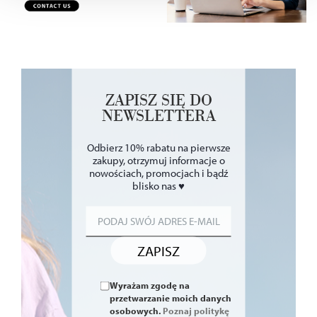
reklam, aby oferować Ci funkcje społecznościowe i
analizować ruch w naszych witrynach. Informacje o tym,
jak korzystać z naszej aplikacji, udostępniania
społecznościowego, dostępnego w aplikacji. Partnerzy
mogą udostępniać te informacje z innych urządzeń
elektrycznych od Ciebie lub uzyskiwanych podczas
ZAPISZ SIĘ DO
korzystania z ich usług.
NEWSLETTERA
Odbierz 10% rabatu na pierwsze
zakupy, otrzymuj informacje o
nowościach, promocjach i bądź
blisko nas ♥
ZAPISZ
Wyrażam zgodę na
przetwarzanie moich danych
osobowych.
Poznaj politykę