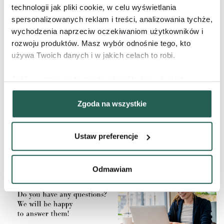
technologii jak pliki cookie, w celu wyświetlania
‹
›
spersonalizowanych reklam i treści, analizowania tychże,
wychodzenia naprzeciw oczekiwaniom użytkowników i
rozwoju produktów. Masz wybór odnośnie tego, kto
używa Twoich danych i w jakich celach to robi.
Jeśli wyrazisz na to zgodę, chcielibyśmy również:
Gromadzić dane dotyczące Twojej lokalizacji
Zgoda na wszystkie
geograficznej z dokładnością nawet do kilku metrów
Identyfikować Twoje urządzenie, aktywnie analizując
charakteryzującego je zbiory danych (fingerprinting,
Ustaw preferencje
czyli wirtualny odcisk palca)
Dowiedz się więcej odnośnie tego, jak Twoje osobiste
dane są przetwarzane oraz ustaw własne preferencje w
Odmawiam
sekcji szczegółów
. W Deklaracji plików cookie możesz
zmienić lub wycofać swoją zgodę w dowolnej chwili.
Wykorzystujemy pliki cookie do wybranych treści i