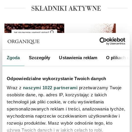
SKŁADNIKI AKTYWNE
‹
›
Zgoda
Szczegóły
Ustawienia reklam
O plikach c
Odpowiedzialne wykorzystanie Twoich danych
Wraz z
naszymi 1022 partnerami
przetwarzamy Twoje
osobiste dane, np. adres IP, korzystając z takich
technologii jak pliki cookie, w celu wyświetlania
spersonalizowanych reklam i treści, analizowania tychże,
wychodzenia naprzeciw oczekiwaniom użytkowników i
KAWA, KOFEINA, EKSTRAKT Z KAWY
rozwoju produktów. Masz wybór odnośnie tego, kto
używa Twoich danych i w jakich celach to robi.