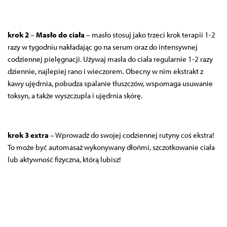
krok 2
–
Masło do ciała
– masło stosuj jako trzeci krok terapii 1-2
razy w tygodniu nakładając go na serum oraz do intensywnej
codziennej pielęgnacji. Używaj masła do ciała regularnie 1-2 razy
dziennie, najlepiej rano i wieczorem. Obecny w nim ekstrakt z
kawy ujędrnia, pobudza spalanie tłuszczów, wspomaga usuwanie
toksyn, a także wyszczupla i ujędrnia skórę.
krok 3 extra
–
Wprowadź do swojej codziennej rutyny coś ekstra!
To może być automasaż wykonywany dłońmi, szczotkowanie ciała
lub aktywność fizyczna, którą lubisz!