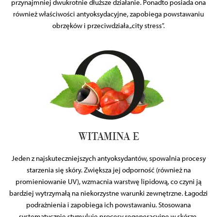
przynajmniej dwukrotnie dłuższe działanie. Ponadto posiada ona
również właściwości antyoksydacyjne, zapobiega powstawaniu
obrzęków i przeciwdziała „city stress”.
WITAMINA E
Jeden z najskuteczniejszych antyoksydantów, spowalnia procesy
starzenia się skóry. Zwiększa jej odporność (również na
promieniowanie UV), wzmacnia warstwę lipidową, co czyni ją
bardziej wytrzymałą na niekorzystne warunki zewnętrzne. Łagodzi
podrażnienia i zapobiega ich powstawaniu. Stosowana
systematycznie stymuluje procesy regeneracyjne w skórze,