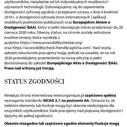
użytkowników, niezależnie od ich indywidualnych możliwości i
używanych technologii. Zobowiązujemy się do zapewnienia
dostępności cyfrowej zgodnie z przepisami ustawy z dnia 4 kwietnia
2019 r. o dostępności cyfrowej stron internetowych i aplikacji
mobilnych podmiotów publicznych oraz
Europejskim Aktem o
Dostępności (EAA)
, który w pełni obowiązuje (okres przejściowy)
do 28
czerwca 2030
roku. Obecny status: na stronie zostały wdrożone
możliwe zmiany, które wynikały z
audytów https://www.accessibilitychecker.org/
oraz https://accessibilitycheck.friendlycaptcha.com/. Nad resztą
założeń nieustannie pracujemy mając jednak na uwadze, że na rok
2026 przewidujemy przeniesienie na nową witrynę w pełni
dostosowaną do założeń
Europejskiego Aktu o Dostępności (EAA).
Prace nad witryną już trwają.
STATUS ZGODNOŚCI
Niniejsza strona internetowa www.organique.pl
częściowo spełnia
wymagania standardu
WCAG 2.1 na poziomie AA
. Oznacza to, że
niektóre elementy lub funkcje mogą być obecnie niedostępne dla
wszystkich użytkowników. Stale pracujemy nad poprawą dostępności i
dążymy do pełnej zgodności.
Obecnie niezgodne lub częściowo zgodne elementy/funkcje mogą