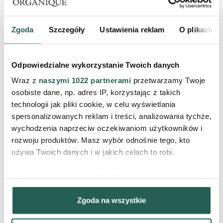
praktyki.
Sukcesywnie wprowadzamy zmiany techniczne i edytorskie,
mające na celu zwiększenie dostępności strony.
Zgoda
Szczegóły
Ustawienia reklam
O plikach c
INFORMACJE ZWROTNE I KONTAKT W
SPRAWACH DOSTĘPNOŚCI
Odpowiedzialne wykorzystanie Twoich danych
Wraz z
naszymi 1022 partnerami
przetwarzamy Twoje
W przypadku napotkania problemów z dostępnością strony
osobiste dane, np. adres IP, korzystając z takich
internetowej www.organique.pl, prosimy o kontakt. Dokładamy
technologii jak pliki cookie, w celu wyświetlania
wszelkich starań, aby każdy problem został rozpatrzony i rozwiązany.
spersonalizowanych reklam i treści, analizowania tychże,
Możesz skontaktować się z nami w następujący sposób:
wychodzenia naprzeciw oczekiwaniom użytkowników i
Adres e-mail:
bok@organique.pl
rozwoju produktów. Masz wybór odnośnie tego, kto
Numer telefonu:
+48 717916004
używa Twoich danych i w jakich celach to robi.
formularz kontaktu: https://www.organique.pl/content/20-
kontakt
Jeśli wyrazisz na to zgodę, chcielibyśmy również:
W zgłoszeniu prosimy o:
Gromadzić dane dotyczące Twojej lokalizacji
Wskazanie adresu strony internetowej, na której wystąpił
Zgoda na wszystkie
geograficznej z dokładnością nawet do kilku metrów
problem.
Identyfikować Twoje urządzenie, aktywnie analizując
Opis problemu z dostępnością, np. "brak tekstu alternatywnego