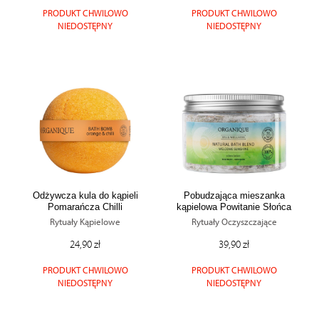
PRODUKT CHWILOWO
PRODUKT CHWILOWO
społecznościowego, dostępnego w aplikacji. Partnerzy
NIEDOSTĘPNY
NIEDOSTĘPNY
mogą udostępniać te informacje z innych urządzeń
elektrycznych od Ciebie lub uzyskiwanych podczas
korzystania z ich usług.
Odżywcza kula do kąpieli
Pobudzająca mieszanka
Pomarańcza Chilli
kąpielowa Powitanie Słońca
Rytuały Kąpielowe
Rytuały Oczyszczające
24,90 zł
39,90 zł
PRODUKT CHWILOWO
PRODUKT CHWILOWO
NIEDOSTĘPNY
NIEDOSTĘPNY