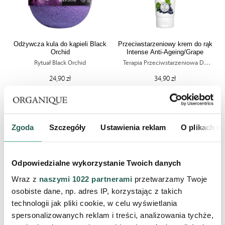
Odżywcza kula do kąpieli Black
Przeciwstarzeniowy krem do rąk
Orchid
Intense Anti-Ageing/Grape
Rytuał Black Orchid
Terapia Przeciwstarzeniowa Do
Ciała
24,90 zł
34,90 zł
PRODUKT CHWILOWO
PRODUKT CHWILOWO
NIEDOSTĘPNY
NIEDOSTĘPNY
Zgoda
Szczegóły
Ustawienia reklam
O plikach c
Odpowiedzialne wykorzystanie Twoich danych
Wraz z
naszymi 1022 partnerami
przetwarzamy Twoje
osobiste dane, np. adres IP, korzystając z takich
technologii jak pliki cookie, w celu wyświetlania
spersonalizowanych reklam i treści, analizowania tychże,