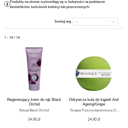
Produkty na stronie wyświetlają się w kolejności na podstawie
bestsellerów, końcówek kolekcji lub przecenionych.
Sortuj wg
--
1 - 16 / 16
Regenerujący krem do rąk Black
Odżywcza kula do kąpieli Anti
Orchid
Ageing/Grape
Rytuał Black Orchid
Terapia Przeciwstarzeniowa Do
Ciała
34,90 zł
24,90 zł