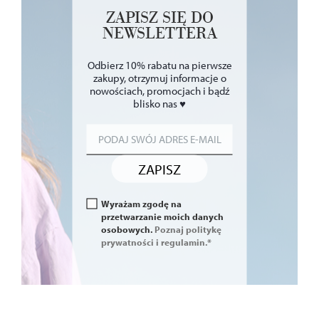
ZAPISZ SIĘ DO
NEWSLETTERA
Odbierz 10% rabatu na pierwsze
zakupy, otrzymuj informacje o
nowościach, promocjach i bądź
blisko nas ♥
ZAPISZ
Wyrażam zgodę na
przetwarzanie moich danych
osobowych.
Poznaj politykę
prywatności i regulamin.*