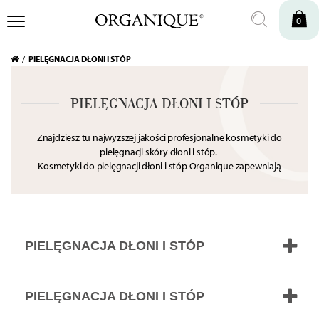
0
PIELĘGNACJA DŁONI I STÓP
PIELĘGNACJA DŁONI I STÓP
Znajdziesz tu najwyższej jakości profesjonalne kosmetyki do
pielęgnacji skóry dłoni i stóp.
Kosmetyki do pielęgnacji dłoni i stóp Organique zapewniają
specjalistyczną pielęgnację i skrupulatną ochronę dłoniom i
stopom. Odżywcze maski czy nawilżające kremy do rąk dokładnie
otulają i koją wysuszoną skórę.
PIELĘGNACJA DŁONI I STÓP
PIELĘGNACJA DŁONI I STÓP