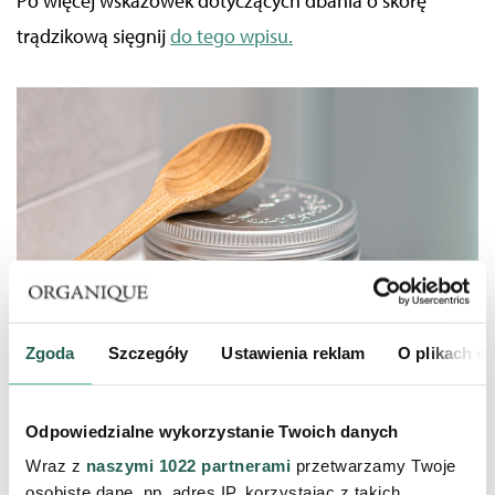
Po więcej wskazówek dotyczących dbania o skórę
trądzikową sięgnij
do tego wpisu.
Zgoda
Szczegóły
Ustawienia reklam
O plikach c
BLIZNY POTRĄDZIKOWE - JAK SIĘ ICH
Odpowiedzialne wykorzystanie Twoich danych
POZBYĆ?
Wraz z
naszymi 1022 partnerami
przetwarzamy Twoje
osobiste dane, np. adres IP, korzystając z takich