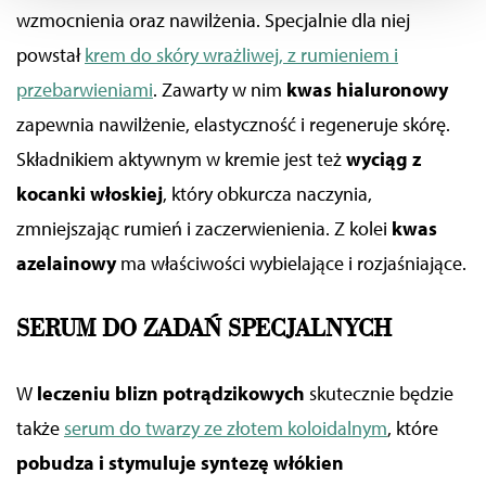
reklam, aby oferować Ci funkcje społecznościowe i
wzmocnienia oraz nawilżenia. Specjalnie dla niej
analizować ruch w naszych witrynach. Informacje o tym,
powstał
krem do skóry wrażliwej, z rumieniem i
jak korzystać z naszej aplikacji, udostępniania
przebarwieniami
. Zawarty w nim
kwas hialuronowy
społecznościowego, dostępnego w aplikacji. Partnerzy
mogą udostępniać te informacje z innych urządzeń
zapewnia nawilżenie, elastyczność i regeneruje skórę.
elektrycznych od Ciebie lub uzyskiwanych podczas
Składnikiem aktywnym w kremie jest też
wyciąg z
korzystania z ich usług.
kocanki włoskiej
, który obkurcza naczynia,
zmniejszając rumień i zaczerwienienia. Z kolei
kwas
azelainowy
ma właściwości wybielające i rozjaśniające.
SERUM DO ZADAŃ SPECJALNYCH
W
leczeniu blizn potrądzikowych
skutecznie będzie
także
serum do twarzy ze złotem koloidalnym
, które
pobudza i stymuluje syntezę włókien