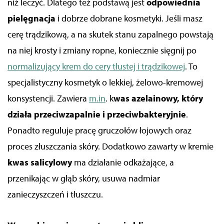
niż leczyć. Dlatego też podstawą jest
odpowiednia
pielęgnacja
i dobrze dobrane kosmetyki. Jeśli masz
cerę trądzikową, a na skutek stanu zapalnego powstają
na niej krosty i zmiany ropne, koniecznie sięgnij po
normalizujący krem do cery tłustej i trądzikowej
. To
specjalistyczny kosmetyk o lekkiej, żelowo-kremowej
konsystencji. Zawiera
m.in
. k
was azelainowy, który
działa przeciwzapalnie i przeciwbakteryjnie
.
Ponadto reguluje pracę gruczołów łojowych oraz
proces złuszczania skóry. Dodatkowo zawarty w kremie
kwas salicylowy
ma działanie odkażające, a
przenikając w głąb skóry, usuwa nadmiar
zanieczyszczeń i tłuszczu.