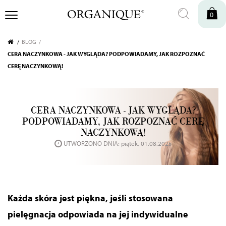
0
BLOG
CERA NACZYNKOWA - JAK WYGLĄDA? PODPOWIADAMY, JAK ROZPOZNAĆ
CERĘ NACZYNKOWĄ!
CERA NACZYNKOWA - JAK WYGLĄDA?
PODPOWIADAMY, JAK ROZPOZNAĆ CERĘ
NACZYNKOWĄ!
UTWORZONO DNIA: piątek, 01.08.2025
Każda skóra jest piękna, jeśli stosowana
pielęgnacja odpowiada na jej indywidualne