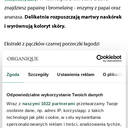
znajdziesz papainę i bromelainę - enzymy z papai oraz
ananasa.
Delikatnie rozpuszczają martwy naskórek
i wyrównują koloryt skóry.
Ekstrakt z pączków czarnej porzeczki łagodzi
podrażnienia oraz stany zapalne. Glinka porcelanowa
rozjaśnia skórę, a gliceryna roślinna intensywnie
nawilża i chroni przed przesuszeniem.
Zgoda
Szczegóły
Ustawienia reklam
O plikach c
Odpowiedzialne wykorzystanie Twoich danych
Wraz z
naszymi 1022 partnerami
przetwarzamy Twoje
osobiste dane, np. adres IP, korzystając z takich
technologii jak pliki cookie, w celu wyświetlania
spersonalizowanych reklam i treści, analizowania tychże,