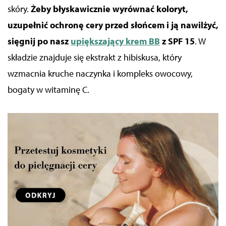
skóry.
Żeby błyskawicznie wyrównać koloryt,
uzupełnić ochronę cery przed słońcem i ją nawilżyć,
s
ięgnij po nasz
upiększający krem BB
z SPF 15
. W
składzie znajduje się ekstrakt z hibiskusa, który
wzmacnia kruche naczynka i kompleks owocowy,
bogaty w witaminę C.