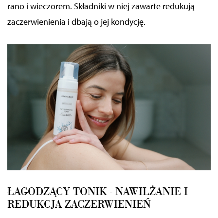
jak korzystać z naszej aplikacji, udostępniania
rano i wieczorem. Składniki w niej zawarte redukują
społecznościowego, dostępnego w aplikacji. Partnerzy
zaczerwienienia i dbają o jej kondycję.
mogą udostępniać te informacje z innych urządzeń
elektrycznych od Ciebie lub uzyskiwanych podczas
korzystania z ich usług.
ŁAGODZĄCY TONIK - NAWILŻANIE I
REDUKCJA ZACZERWIENIEŃ