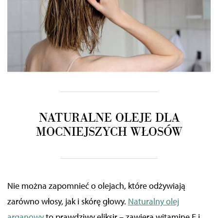
NATURALNE OLEJE DLA
MOCNIEJSZYCH WŁOSÓW
Nie można zapomnieć o olejach, które odżywiają
zarówno włosy, jak i skórę głowy.
Naturalny olej
arganowy
to prawdziwy eliksir – zawiera witaminę E i