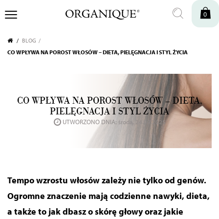
0
BLOG
CO WPŁYWA NA POROST WŁOSÓW – DIETA, PIELĘGNACJA I STYL ŻYCIA
CO WPŁYWA NA POROST WŁOSÓW – DIETA,
PIELĘGNACJA I STYL ŻYCIA
UTWORZONO DNIA: środa, 24.09.2025
Tempo wzrostu włosów zależy nie tylko od genów.
Ogromne znaczenie mają codzienne nawyki, dieta,
a także to jak dbasz o skórę głowy oraz jakie