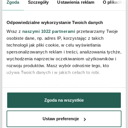
Zgoda
Szczegóły
Ustawienia reklam
O plikach c
mieszków włosowych, ale ma ogromny wpływ na
wygląd i kondycję kosmyków podczas ich
zapuszczania
.
Odpowiedzialne wykorzystanie Twoich danych
Wraz z
naszymi 1022 partnerami
przetwarzamy Twoje
osobiste dane, np. adres IP, korzystając z takich
Z czasem końcówki włosów stają się osłabione i
technologii jak pliki cookie, w celu wyświetlania
wykruszają się. To sprawia, że fryzura wygląda na
spersonalizowanych reklam i treści, analizowania tychże,
cieńszą, mniej zadbaną, a efekt długich włosów jest
wychodzenia naprzeciw oczekiwaniom użytkowników i
rozwoju produktów. Masz wybór odnośnie tego, kto
trudniejszy do osiągnięcia. Usuwając te zniszczone
używa Twoich danych i w jakich celach to robi.
fragmenty, zapobiegasz dalszemu rozdwajaniu się
włosa i chronisz jego zdrową część przed
Jeśli wyrazisz na to zgodę, chcielibyśmy również:
uszkodzeniami.
Dzięki temu pasma stają się
Gromadzić dane dotyczące Twojej lokalizacji
Zgoda na wszystkie
geograficznej z dokładnością nawet do kilku metrów
mocniejsze, gładkie i optycznie szybciej się
Identyfikować Twoje urządzenie, aktywnie analizując
wydłużają.
charakteryzującego je zbiory danych (fingerprinting,
Ustaw preferencje
czyli wirtualny odcisk palca)