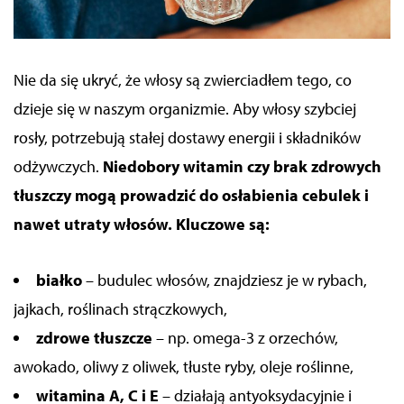
Nie da się ukryć, że włosy są zwierciadłem tego, co
dzieje się w naszym organizmie. Aby włosy szybciej
rosły, potrzebują stałej dostawy energii i składników
odżywczych.
Niedobory witamin czy brak zdrowych
tłuszczy mogą prowadzić do osłabienia cebulek i
nawet utraty włosów.
Kluczowe są:
białko
– budulec włosów, znajdziesz je w rybach,
jajkach, roślinach strączkowych,
zdrowe tłuszcze
– np. omega-3 z orzechów,
awokado, oliwy z oliwek, tłuste ryby, oleje roślinne,
witamina A, C i E
– działają antyoksydacyjnie i