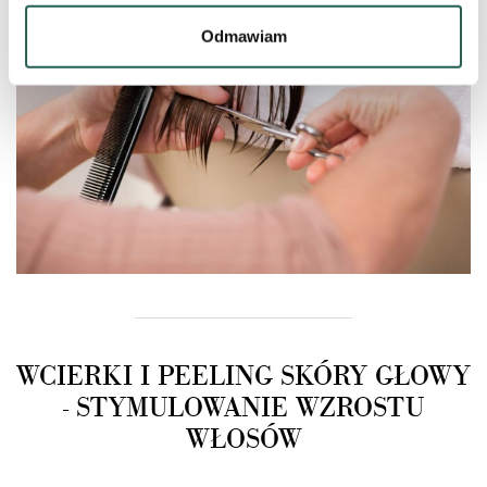
Dowiedz się więcej odnośnie tego, jak Twoje osobiste
dane są przetwarzane oraz ustaw własne preferencje w
Odmawiam
sekcji szczegółów
. W Deklaracji plików cookie możesz
zmienić lub wycofać swoją zgodę w dowolnej chwili.
Wykorzystujemy pliki cookie do wybranych treści i
reklam, aby oferować Ci funkcje społecznościowe i
analizować ruch w naszych witrynach. Informacje o tym,
jak korzystać z naszej aplikacji, udostępniania
społecznościowego, dostępnego w aplikacji. Partnerzy
mogą udostępniać te informacje z innych urządzeń
elektrycznych od Ciebie lub uzyskiwanych podczas
korzystania z ich usług.
WCIERKI I PEELING SKÓRY GŁOWY
- STYMULOWANIE WZROSTU
WŁOSÓW