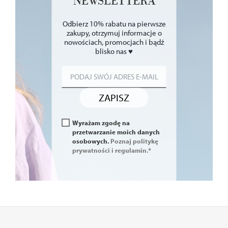
NEWSLETTERA
Odbierz 10% rabatu na pierwsze
zakupy, otrzymuj informacje o
nowościach, promocjach i bądź
blisko nas ♥
ZAPISZ
Wyrażam zgodę na
przetwarzanie moich danych
osobowych.
Poznaj politykę
prywatności i regulamin.*