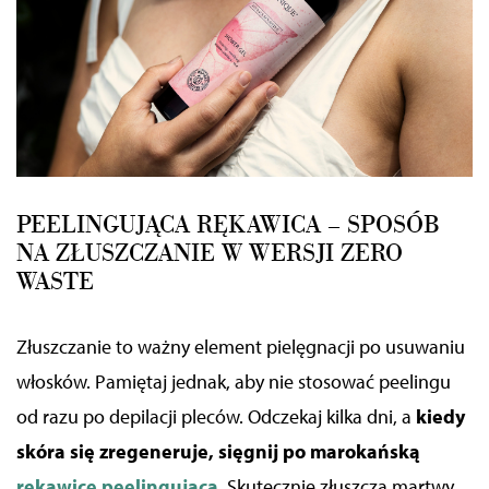
PEELINGUJĄCA RĘKAWICA – SPOSÓB
NA ZŁUSZCZANIE W WERSJI ZERO
WASTE
Złuszczanie to ważny element pielęgnacji po usuwaniu
włosków. Pamiętaj jednak, aby nie stosować peelingu
od razu po depilacji pleców. Odczekaj kilka dni, a
kiedy
skóra się zregeneruje, sięgnij po marokańską
rękawicę peelingującą
. Skutecznie złuszcza martwy