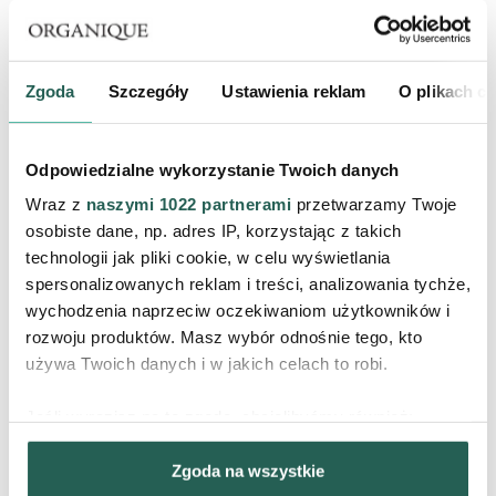
kiedy nie reaguje na promień lasera.
Zgoda
Szczegóły
Ustawienia reklam
O plikach c
PIELĘGNACJA PLECÓW PO
DEPILACJI – ZADBAJ O SKÓRĘ BEZ
Odpowiedzialne wykorzystanie Twoich danych
PODRAŻNIEŃ
Wraz z
naszymi 1022 partnerami
przetwarzamy Twoje
osobiste dane, np. adres IP, korzystając z takich
technologii jak pliki cookie, w celu wyświetlania
spersonalizowanych reklam i treści, analizowania tychże,
wychodzenia naprzeciw oczekiwaniom użytkowników i
Żeby jak najdłużej cieszyć się gładką skórą pleców bez
rozwoju produktów. Masz wybór odnośnie tego, kto
podrażnień i wrastających włosków, trzeba
używa Twoich danych i w jakich celach to robi.
odpowiednio o nią dbać. Chętnie Ci w tym pomożemy –
Jeśli wyrazisz na to zgodę, chcielibyśmy również:
wypróbuj nasze inspirowane naturą kosmetyki.
Gromadzić dane dotyczące Twojej lokalizacji
Zawierają substancje łagodzące, nawilżające, odżywcze
Zgoda na wszystkie
geograficznej z dokładnością nawet do kilku metrów