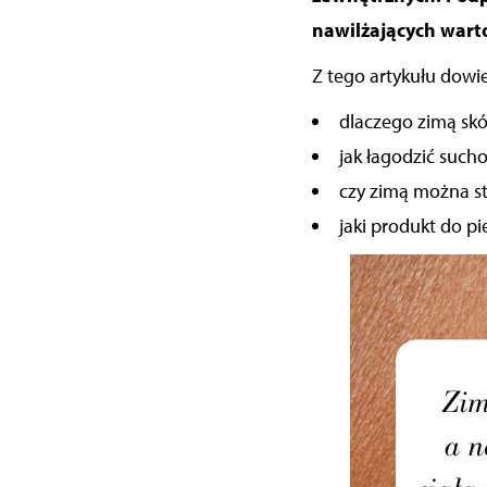
nawilżających warto
Z tego artykułu dowie
dlaczego zimą skór
jak łagodzić sucho
czy zimą można s
jaki produkt do pi