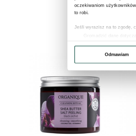
oczekiwaniom użytkowników i
rytuale Black Orchi
to robi.
wszystko to, co najle
Jeśli wyrazisz na to zgodę, 
Gromadzić dane dotycząc
Identyfikować Twoje urzą
wirtualny odcisk palca)
Odmawiam
Dowiedz się więcej odnośnie
szczegółów
. W Deklaracji 
Wykorzystujemy pliki cookie
naszych witrynach. Informacj
aplikacji. Partnerzy mogą ud
podczas korzystania z ich us
ZOBACZ PRODUKT