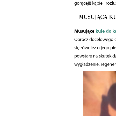
gorącej!) kąpieli rozl
MUSUJĄCA KU
Musujące
kule do k
Oprócz docelowego oc
się również o jego pi
powstałe na skutek
d
wygładzenie, regenera