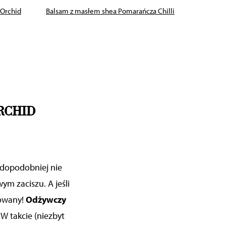
 Orchid
Balsam z masłem shea Pomarańcza Chilli
Bal
RCHID
wdopodobniej nie
ym zaciszu. A jeśli
owany!
Odżywczy
W takcie (niezbyt