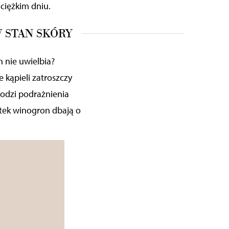
 ciężkim dniu.
W STAN SKÓRY
h nie uwielbia?
 kąpieli zatroszczy
godzi podrażnienia
estek winogron
dbają
o