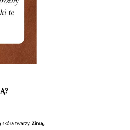
MĄ?
ą skórą twarzy
.
Zimą,