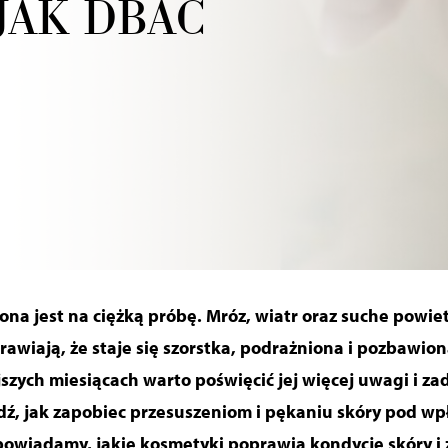
JAK DBAĆ
ona jest na ciężką próbę. Mróz, wiatr oraz suche powi
awiają, że staje się szorstka, podrażniona i pozbawion
szych miesiącach warto poświęcić jej więcej uwagi i z
dź, jak zapobiec przesuszeniom i pękaniu skóry pod 
owiadamy, jakie kosmetyki poprawią kondycję skóry i 