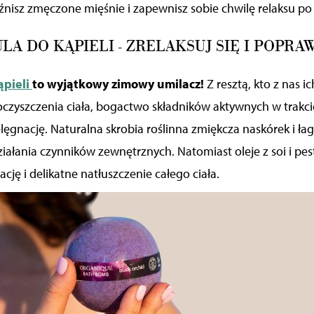
uźnisz
zmęczone mięśnie i
zapewnisz sobie
chwilę relaksu po
LA DO KĄPIELI - ZRELAKSUJ SIĘ I POPRA
ąpieli
to wyjątkowy zimowy umilacz!
Z resztą, kto z nas ic
zyszczenia ciała, bogactwo składników aktywnych w trakcie
elęgnację. Naturalna skrobia roślinna
zmiękcza
naskórek i
ła
ziałania
czynników zewnętrznych.
Natomiast
oleje z soi i p
cję i delikatne natłuszczenie całego ciała.