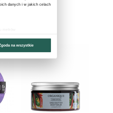
ch danych i w jakich celach
ydobyć z nich
ku metrów
(fingerprinting, czyli
Zgoda na wszystkie
sne preferencje w
sekcji
j chwili.
nościowe i analizować ruch w
ecznościowego, dostępnego w
ebie lub uzyskiwanych
ZOBACZ PRODUKT