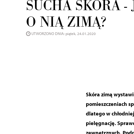
SUCHA SKÓRA - 
O NIĄ ZIMĄ?
UTWORZONO DNIA: piątek, 24.01.2020
Skóra zimą wystawi
pomieszczeniach spr
dlatego w chłodniej
pielęgnację. Spraw
zewnętrznych. Podp