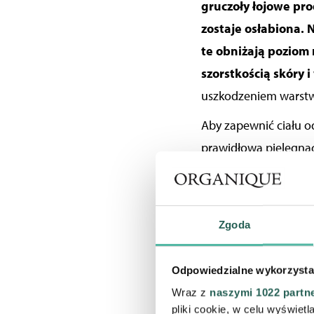
gruczoły łojowe pr
zostaje osłabiona. 
te
obniżają poziom 
szorstkością skóry
i
uszkodzeniem warstw
Aby zapewnić ciału 
prawidłowa pielęgnac
zmianą warunków at
potrzebować osoby z
Gwałtowne zmiany t
Zgoda
ciepło-zimno. Czer
Na czym warto się sk
Odpowiedzialne wykorzysta
produkty o działan
Wraz z
naszymi 1022 partn
pliki cookie, w celu wyświet
potrzebuje skóra w 