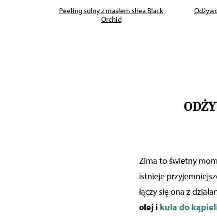
 Orchid
Peeling solny z masłem shea Black
Odżywcz
Orchid
ODŻY
Zima to świetny mome
istnieje przyjemniejs
łączy się ona z dział
olej i
kula do kąpiel