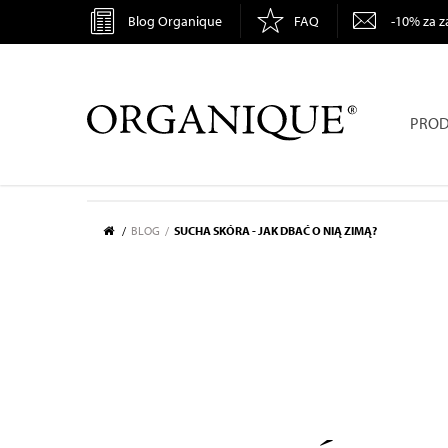
Blog Organique
FAQ
-10% za z
ORGANIQUE
PROD
BLOG
SUCHA SKÓRA - JAK DBAĆ O NIĄ ZIMĄ?