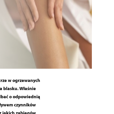
etrze w ogrzewanych
a blasku. Właśnie
adbać o odpowiednią
wpływem czynników
z jakich zabiegów