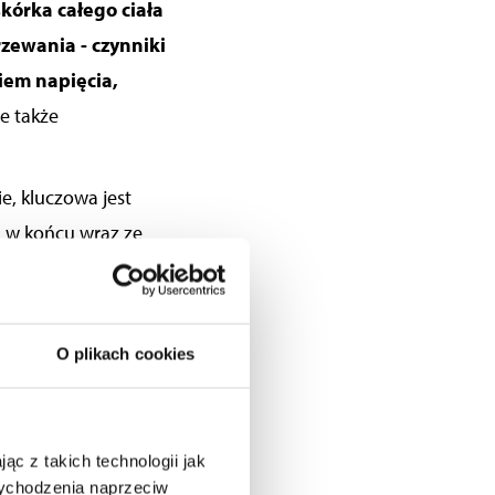
kórka całego ciała
rzewania -
czynniki
iem napięcia,
ie
także
, kluczowa jest
- w końcu wraz ze
nej troski mogą
zynek krwionośnych.
e na różnice
O plikach cookies
jawów.
wszystkim
sięgaj po
ego szczególnie
ąc z takich technologii jak
 wychodzenia naprzeciw
szym kultowym