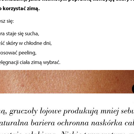
 korzystać zimą.
sz się:
a staje się sucha,
ść skóry w chłodne dni,
tosować peeling,
elęgnacji ciała zimą wybrać.