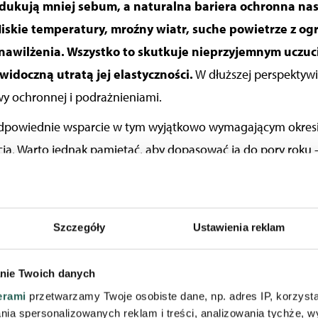
odukują mniej sebum, a naturalna bariera ochronna
nas
Niskie temperatury, mroźny wiatr, suche powietrze z og
nawilżenia. Wszystko to skutkuje nieprzyjemnym uczuc
widoczną utratą jej elastyczności.
W
dłuższej perspektyw
y ochronnej i podrażnieniami.
odpowiednie wsparcie w tym wyjątkowo wymagającym okresie
ja. Warto jednak pamiętać, aby dopasować ją do pory roku 
mosferycznych,
zmieniają się także potrzeby skóry. Szczegól
 atopowym zapaleniem skóry lub tendencją do pękania nac
emperatury rozszerzają naczynia krwionośne, reagując
Szczegóły
Ustawienia reklam
wona twarz to zwykle pierwszy zwiastun zaostrzenia ob
oncentrować wybierając kosmetyki pielęgnacyjne?
Przede 
nie Twoich danych
iu odżywczym, regenerującym i ochronnym.
To właśnie
t
erami
przetwarzamy Twoje osobiste dane, np. adres IP, korzystaj
lania spersonalizowanych reklam i treści, analizowania tychże,
okresie zimowym.
Właśnie takie produkty
znajdziesz
w na