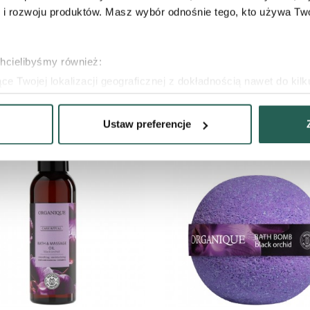
 rozwoju produktów. Masz wybór odnośnie tego, kto używa Twoi
d
.
Chętnie
podpowiemy, jak używać ich krok po kroku, aby w
psze!
chcielibyśmy również:
e Twojej lokalizacji geograficznej z dokładnością nawet do kil
dzenie, aktywnie analizując charakteryzującego je zbiory danych 
Ustaw preferencje
 tego, jak Twoje osobiste dane są przetwarzane oraz ustaw wła
plików cookie możesz zmienić lub wycofać swoją zgodę w dowolne
 do wybranych treści i reklam, aby oferować Ci funkcje społecz
e o tym, jak korzystać z naszej aplikacji, udostępniania społ
ostępniać te informacje z innych urządzeń elektrycznych od Ci
ług.
ZOBACZ PRODUKT
ZOBACZ PRODUKT