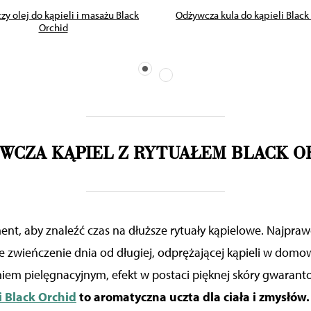
y olej do kąpieli i masażu Black
Odżywcza kula do kąpieli Black
Orchid
WCZA KĄPIEL
Z
RYTUAŁEM BLACK O
nt, aby znaleźć czas na dłuższe rytuały kąpielowe. Najpra
ze zwieńczenie dnia od długiej, odprężającej kąpieli w domow
aniem pielęgnacyjnym,
efekt w postaci pięknej skóry
gwarant
i Black Orchid
to aromatyczna uczta dla ciała i zmysłów.