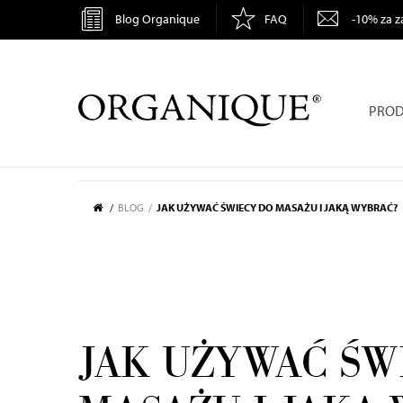
Blog Organique
FAQ
-10% za z
ORGANIQUE
PROD
BLOG
JAK UŻYWAĆ ŚWIECY DO MASAŻU I JAKĄ WYBRAĆ?
JAK UŻYWAĆ ŚW