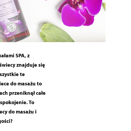
ałami SPA, z
świecy znajduje się
szystkie te
iece do masażu to
pach przeniknął
całe
spokojenie. To
iecy do masażu i
gości?