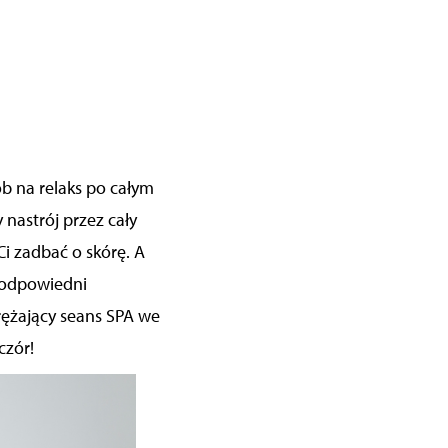
ób na relaks po całym
 nastrój przez cały
i zadbać o skórę. A
 odpowiedni
rężający
seans
SPA we
czór!