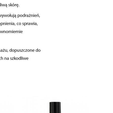
liwą skórę.
wywołują podrażnień,
pnienia, co sprawia,
 równomiernie
asażu, dopuszczone do
ych na szkodliwe