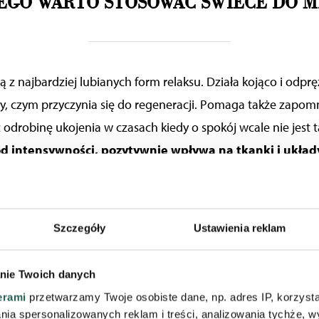
EGO WARTO STOSOWAĆ ŚWIECE DO M
ą z najbardziej lubianych form relaksu. Działa kojąco i odprę
sły, czym przyczynia się do regeneracji. Pomaga także zapom
odrobinę ukojenia w czasach kiedy o spokój wcale nie jest 
 od intensywności, pozytywnie wpływa na tkanki i układ
śnie zmęczone mocnym treningiem lub długim siedzen
wem masażu ciała, włókna mięśniowe są lepiej zaopatr
zbędne produkty przemiany materii są szybciej wydalan
Szczegóły
Ustawienia reklam
nym „zakwasom” potreningowym, ale wspieramy usunięcie n
tabolitów. Mięśnie są lepiej odżywione, przez co ich przyros
nie Twoich danych
ścią dla osób trenujących.
Z kolei dla osób
pracujących prz
erami
przetwarzamy Twoje osobiste dane, np. adres IP, korzystaj
nie będzie
miał fakt,
że poprzez masaż poprawia się napięcie
lania spersonalizowanych reklam i treści, analizowania tychże,