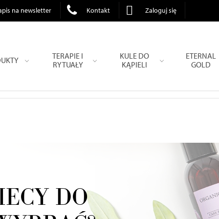
apis na newsletter
Kontakt
Zaloguj się
TERAPIE I
KULE DO
ETERNAL
UKTY
RYTUAŁY
KĄPIELI
GOLD
IECY DO