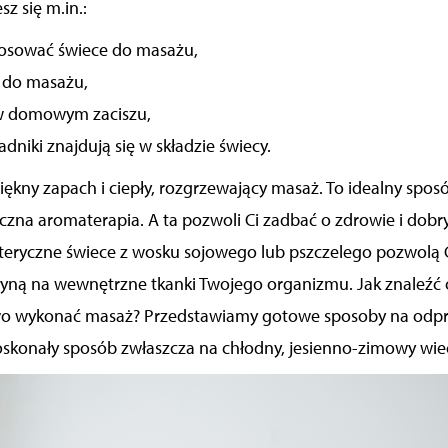
z się m.in.:
tosować świece do masażu,
 do masażu,
 w domowym zaciszu,
adniki znajdują się w składzie świecy.
iękny zapach i ciepły, rozgrzewający masaż. To idealny spos
czna aromaterapia. A ta pozwoli Ci zadbać o zdrowie i dobry
 eteryczne świece z wosku sojowego lub pszczelego pozwolą C
łyną na wewnętrzne tkanki Twojego organizmu. Jak znaleźć
wo wykonać masaż? Przedstawiamy gotowe sposoby na odp
oskonały sposób zwłaszcza na chłodny, jesienno-zimowy wie