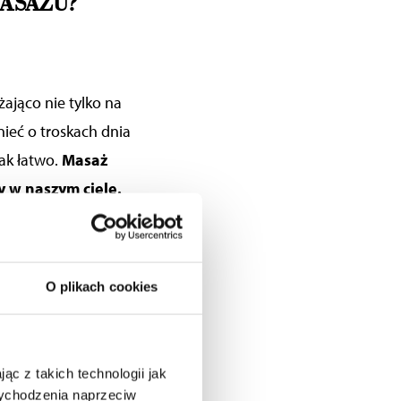
ASAŻU?
żająco nie tylko na
nieć o troskach dnia
tak łatwo.
Masaż
y w naszym ciele.
iem przed ekranem
zone w substancje
e
. Przeciwdziałamy
O plikach cookies
admiaru kwasu
t jest większy, co
ed komputerem,
ąc z takich technologii jak
 mięśni.
 wychodzenia naprzeciw