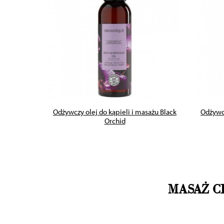
ZOBACZ PRODUKT
sażu Black
Odżywczy olej do kąpieli i masażu Black
Odżywcz
Orchid
MASAŻ C