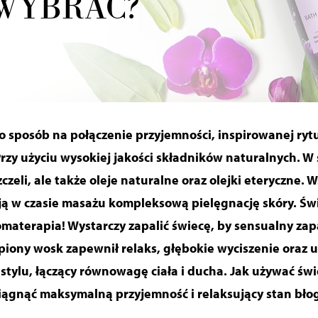
 WYBRAĆ?
 sposób na połączenie przyjemności, inspirowanej rytu
Przy użyciu wysokiej jakości składników naturalnych. W 
zeli, ale także oleje naturalne oraz olejki eteryczne. W
ją w czasie masażu kompleksową pielęgnację skóry. Św
omaterapia!
Wystarczy zapalić świecę, by sensualny za
opiony wosk zapewnił relaks,
głębokie wyciszenie oraz u
 stylu, łączący równowagę ciała i ducha. Jak używać św
iągnąć maksymalną przyjemność i relaksujący stan bło