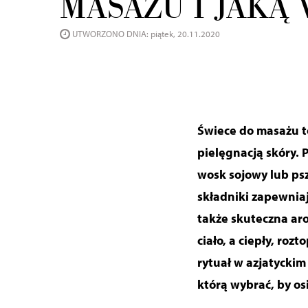
MASAŻU I JAKĄ
UTWORZONO DNIA: piątek, 20.11.2020
Świece do masażu to
pielęgnacją skóry. 
wosk sojowy lub pszc
składniki zapewnia
także skuteczna ar
ciało, a
ciepły, rozt
rytuał w azjatyckim
którą wybrać, by os