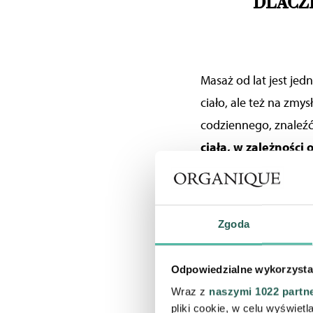
DLACZ
Masaż od lat jest jedn
ciało, ale też na zmy
codziennego, znaleźć 
ciała, w zależności
Szczególnie na mię
monitora. Pod wpły
odżywcze i tlen, a 
Zgoda
dzięki temu tak zwa
mlekowego i innych me
Odpowiedzialne wykorzysta
jest dodatkową korzy
Wraz z
naszymi 1022 partn
niebagatelne znacze
pliki cookie, w celu wyświet