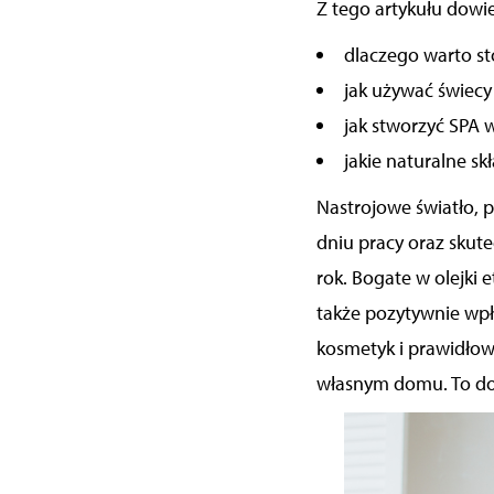
Z tego artykułu dowies
dlaczego warto s
jak używać świecy
jak stworzyć SPA
jakie naturalne skł
Nastrojowe światło, p
dniu pracy oraz skute
rok. Bogate w olejki
także pozytywnie wp
kosmetyk i prawidło
własnym domu.
To d