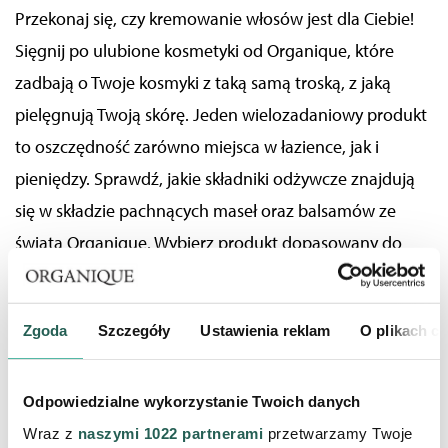
Przekonaj się, czy kremowanie włosów jest dla Ciebie!
Sięgnij po ulubione kosmetyki od Organique, które
zadbają o Twoje kosmyki z taką samą troską, z jaką
pielęgnują Twoją skórę. Jeden wielozadaniowy produkt
to oszczędność zarówno miejsca w łazience, jak i
pieniędzy. Sprawdź, jakie składniki odżywcze znajdują
się w składzie pachnących maseł oraz balsamów ze
świata Organique. Wybierz produkt dopasowany do
potrzeb Twoich włosów!
KOJĄCE MASŁO DO CIAŁA Z KOZIM
Zgoda
Szczegóły
Ustawienia reklam
O plikach c
MLEKIEM – MOC PROTEIN, KTÓRE
ODŻYWIĄ SUCHE WŁOSY
Odpowiedzialne wykorzystanie Twoich danych
Wraz z
naszymi 1022 partnerami
przetwarzamy Twoje
Sekretem skutecznego działania
kojącego masła do