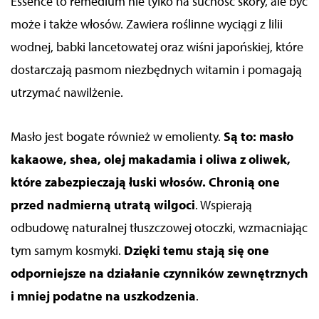
Essence to remedium nie tylko na suchość skóry, ale być
może i także włosów. Zawiera roślinne wyciągi z lilii
wodnej, babki lancetowatej oraz wiśni japońskiej, które
dostarczają pasmom niezbędnych witamin i pomagają
utrzymać nawilżenie.
Masło jest bogate również w emolienty.
Są to: masło
kakaowe, shea, olej makadamia i oliwa z oliwek,
które zabezpieczają łuski włosów. Chronią one
przed nadmierną utratą wilgoci
. Wspierają
odbudowę naturalnej tłuszczowej otoczki, wzmacniając
tym samym kosmyki.
Dzięki temu stają się one
odporniejsze na działanie czynników zewnętrznych
i mniej podatne na uszkodzenia
.