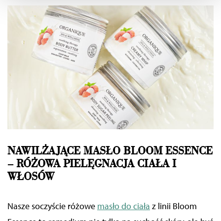
Wykorzystujemy pliki cookie do wybranych treści i
reklam, aby oferować Ci funkcje społecznościowe i
analizować ruch w naszych witrynach. Informacje o tym,
jak korzystać z naszej aplikacji, udostępniania
społecznościowego, dostępnego w aplikacji. Partnerzy
mogą udostępniać te informacje z innych urządzeń
elektrycznych od Ciebie lub uzyskiwanych podczas
korzystania z ich usług.
NAWILŻAJĄCE MASŁO BLOOM ESSENCE
– RÓŻOWA PIELĘGNACJA CIAŁA I
WŁOSÓW
Nasze soczyście różowe
masło do ciała
z linii Bloom