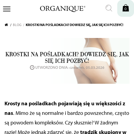
0
BLOG
KROSTKI NA POŚLADKACH? DOWIEDZ SIĘ, JAK SIĘ ICH POZBYĆ!
KROSTKI NA POŚLADKACH? DOWIEDZ SIĘ, JAK
SIĘ ICH POZBYĆ!
UTWORZONO DNIA: czwartek, 05.03.2026
Krosty na pośladkach pojawiają się u większości z
nas
. Mimo że są normalne i bardzo powszechne, często
są powodem kompleksów. Czy słusznie?
W żadnym
razie!
Może jednak zdarzyć się, że
trądzik skupiony w