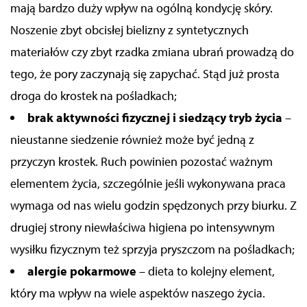
mają bardzo duży wpływ na ogólną kondycję skóry.
Noszenie zbyt obcisłej bielizny z syntetycznych
materiałów czy zbyt rzadka zmiana ubrań prowadzą do
tego, że p
ory zaczynają się zapychać
. S
tąd już
prosta
droga do krostek na pośladkach;
b
rak aktywności
fizycznej
i siedzący tryb życia
–
nieustanne siedzenie również może być jedną z
przyczyn krostek. Ruch
powinien pozostać
ważnym
elementem życia, szczególnie jeśli wykonywana praca
wymaga od nas wielu godzin spędzonych przy biurku.
Z
drugiej strony niewłaściwa higiena po intensywnym
wysiłku fizycznym też sprzyja pryszczom na pośladkach;
a
lergie pokarmowe
–
dieta to kolejny element,
który ma wpływ na wiele aspektów naszego życia.