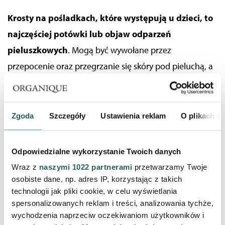
Krosty na pośladkach, które występują u dzieci
,
to
najczęściej potówki lub objaw odparzeń
pieluszkowych
. Mogą być wywołane przez
przepocenie
oraz
przegrzanie się skóry po
d
pieluchą, a
także przez niekorzystne działanie substancji zawartych
w moczu.
Zgoda
Szczegóły
Ustawienia reklam
O plikach c
Odpowiedzialne wykorzystanie Twoich danych
Wraz z
naszymi 1022 partnerami
przetwarzamy Twoje
osobiste dane, np. adres IP, korzystając z takich
technologii jak pliki cookie, w celu wyświetlania
spersonalizowanych reklam i treści, analizowania tychże,
wychodzenia naprzeciw oczekiwaniom użytkowników i