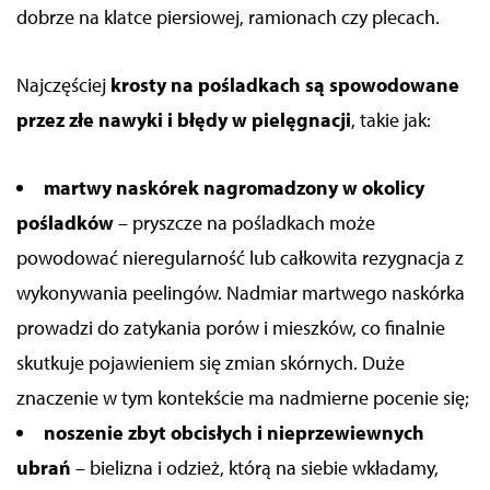
dobrze na klatce piersiowej, ramionach czy plecach.
Najczęściej
krosty na pośladkach są spowodowane
przez złe nawyki i błędy w pielęgnacji
, takie jak:
m
artwy naskórek nagromadzony w okolicy
pośladków
–
pryszcze na pośladkach może
powodować nieregularność lub całkowita rezygnacja z
wykonywania peelingów. Nadmiar martwego naskórka
prowadzi do zatykania porów i mieszków, co finalnie
skutkuje pojawieniem się zmian skórnych.
Duże
znaczenie w tym kontekście ma nadmierne pocenie się;
n
oszenie zbyt obcisłych i nieprzewiewnych
ubrań
–
bielizna i odzież, którą na siebie wkładamy
,