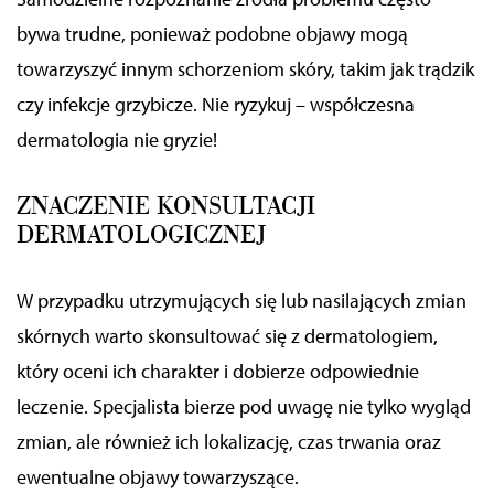
mogą udostępniać te informacje z innych urządzeń
bywa trudne, ponieważ podobne objawy mogą
elektrycznych od Ciebie lub uzyskiwanych podczas
towarzyszyć innym schorzeniom skóry, takim jak trądzik
korzystania z ich usług.
czy infekcje grzybicze. Nie ryzykuj – współczesna
dermatologia nie gryzie!
ZNACZENIE KONSULTACJI
DERMATOLOGICZNEJ
W przypadku utrzymujących się lub nasilających zmian
skórnych warto skonsultować się z dermatologiem,
który oceni ich charakter i dobierze odpowiednie
leczenie. Specjalista bierze pod uwagę nie tylko wygląd
zmian, ale również ich lokalizację, czas trwania oraz
ewentualne objawy towarzyszące.