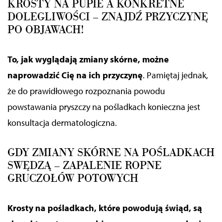
KROSTY NA PUPIE A KONKRETNE
DOLEGLIWOŚCI – ZNAJDŹ PRZYCZYNĘ
PO OBJAWACH!
To, jak wyglądają zmiany skórne
,
możne
na
prowadzić Cię na ich przyczynę
. Pamiętaj jednak,
że do prawidłowego rozpoznania powodu
powstawania pryszczy na pośladkach konieczna jest
konsultacja dermatologiczna.
GDY
ZMIANY SKÓRNE NA POŚLADKACH
SWĘDZĄ
–
ZAPALENIE ROPNE
GRUCZOŁÓW POTOWYCH
Krosty na pośladkach, które powodują świąd
,
są