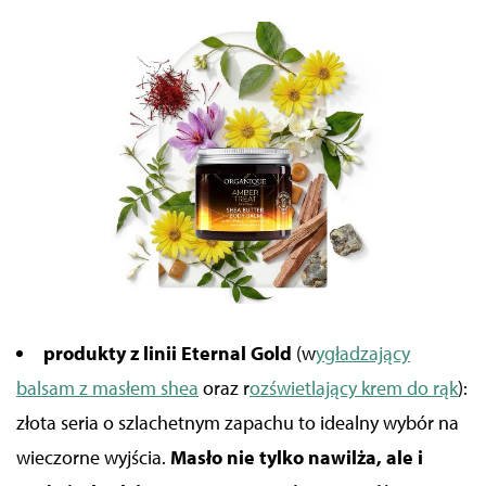
produkty z linii Eternal Gold
(w
ygładzający
balsam z masłem shea
oraz r
ozświetlający krem do rąk
):
złota seria o szlachetnym zapachu to idealny wybór na
wieczorne wyjścia.
Masło nie tylko nawilża, ale i