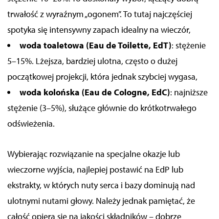
trwałość z wyraźnym „ogonem”. To tutaj najczęściej
spotyka się intensywny zapach idealny na wieczór,
woda toaletowa (Eau de Toilette, EdT)
: stężenie
5–15%. Lżejsza, bardziej ulotna, często o dużej
początkowej projekcji, która jednak szybciej wygasa,
woda kolońska (Eau de Cologne, EdC)
: najniższe
stężenie (3–5%), służące głównie do krótkotrwałego
odświeżenia.
Wybierając rozwiązanie na
specjalne okazje
lub
wieczorne wyjścia
, najlepiej postawić na EdP lub
ekstrakty, w których
nuty serca
i bazy dominują nad
ulotnymi
nutami głowy
. Należy jednak pamiętać, że
całość opiera
się na jakości składników – dobrze