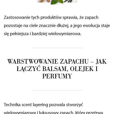
mogą udostępniać te informacje z innych urządzeń
elektrycznych od Ciebie lub uzyskiwanych podczas
Zastosowanie tych produktów sprawia, że
zapach
korzystania z ich usług.
pozostaje
na ciele znacznie dłużej, a jego ewolucja staje
się pełniejsza i bardziej wielowymiarowa.
WARSTWOWANIE ZAPACHU – JAK
ŁĄCZYĆ BALSAM, OLEJEK I
PERFUMY
Technika
scent layering
pozwala stworzyć
wielowymiarowy i
luksusowy zapach
, który przetrwa