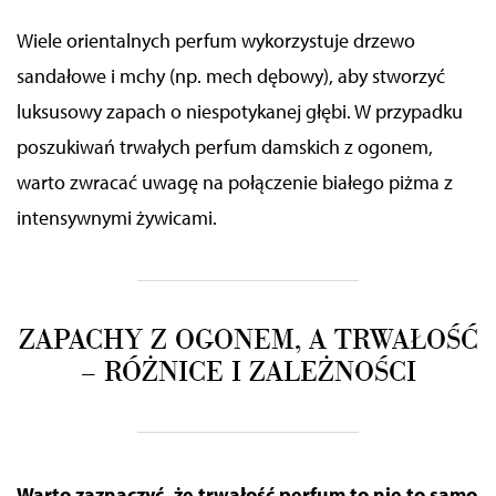
Wiele orientalnych perfum wykorzystuje drzewo
sandałowe i mchy (np. mech dębowy), aby stworzyć
luksusowy zapach o niespotykanej głębi. W przypadku
poszukiwań trwałych perfum damskich z ogonem,
warto zwracać uwagę na połączenie białego piżma z
intensywnymi żywicami.
ZAPACHY Z OGONEM, A TRWAŁOŚĆ
– RÓŻNICE I ZALEŻNOŚCI
Warto zaznaczyć, że trwałość perfum
to nie to samo