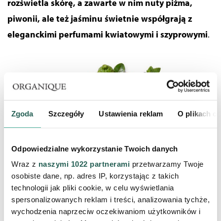
rozświetla skórę, a zawarte w nim nuty piżma,
piwonii, ale też jaśminu świetnie współgrają z
eleganckimi perfumami kwiatowymi i szyprowymi
.
Zgoda
Szczegóły
Ustawienia reklam
O plikach c
Odpowiedzialne wykorzystanie Twoich danych
Wraz z
naszymi 1022 partnerami
przetwarzamy Twoje
osobiste dane, np. adres IP, korzystając z takich
technologii jak pliki cookie, w celu wyświetlania
spersonalizowanych reklam i treści, analizowania tychże,
produkty dla mężczyzn z linii Pour Homme
wychodzenia naprzeciw oczekiwaniom użytkowników i