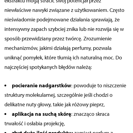
ekstraktu mogą stracić swój potencjał przez
niewłaściwe nawyki związane z użytkowaniem. Często
nieświadomie podejmowane działania sprawiają, że
intensywny zapach szybciej znika lub nie rozwija się w
sposób przewidziany przez twórcę. Zrozumienie
mechanizmów, jakimi działają perfumy, pozwala
uniknąć pomyłek, które tłumią ich naturalną moc. Do
najczęściej spotykanych błędów należą:
pocieranie nadgarstków
: powoduje to niszczenie
struktury molekularnej, szczególnie jeśli chodzi o
delikatne nuty głowy, takie jak różowy pieprz,
aplikacja na suchą skórę
: znacząco skraca
trwałość i osłabia projekcję,
zbyt duża ilość produktu:
zamiast perfum z