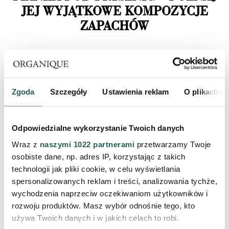
JEJ WYJĄTKOWE KOMPOZYCJE
ZAPACHÓW
Wybór ulubionego zapachu to zawsze jeden z
Zgoda
Szczegóły
Ustawienia reklam
O plikach c
najprzyjemniejszych momentów, kiedy kupujemy
kosmetyki. Im bogatsza nuta zapachowa dopasowana
Odpowiedzialne wykorzystanie Twoich danych
pod nasz gust, tym większa radość z zastosowania.
Wraz z
naszymi 1022 partnerami
przetwarzamy Twoje
Zwłaszcza jeśli chodzi o produkty do codziennej
osobiste dane, np. adres IP, korzystając z takich
pielęgnacji ciała, z którymi możesz stworzyć wyjazdowe
technologii jak pliki cookie, w celu wyświetlania
lub domowe SPA, a zapach towarzyszy długo po
spersonalizowanych reklam i treści, analizowania tychże,
wychodzenia naprzeciw oczekiwaniom użytkowników i
zastosowaniu. ;)
rozwoju produktów. Masz wybór odnośnie tego, kto
używa Twoich danych i w jakich celach to robi.
Jeśli owocowe zapachy, są tymi, które najbardziej