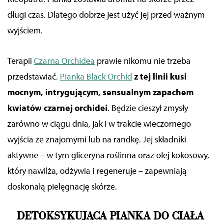
korzystania z ich usług.
długi czas. Dlatego dobrze jest użyć jej przed ważnym
wyjściem.
Terapii
Czarna Orchidea
prawie nikomu nie trzeba
przedstawiać.
Pianka Black Orchid
z tej linii kusi
mocnym, intrygującym, sensualnym zapachem
kwiatów czarnej orchidei
. Będzie cieszył zmysły
zarówno w ciągu dnia, jak i w trakcie wieczornego
wyjścia ze znajomymi lub na randkę. Jej składniki
aktywne
–
w tym gliceryna roślinna oraz olej kokosowy,
który nawilża, odżywia i regeneruje
–
zapewniają
doskonałą pielęgnację skórze.
DETOKSYKUJĄCA PIANKA DO CIAŁA