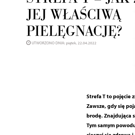
JEJ WŁAŚCIWĄ
PIELĘGNACJĘ?
UTWORZONO DNIA: piątek, 22.04.2022
Strefa T to pojęcie 
Zawsze, gdy się poj
brodę. Znajdująca s
Tym samym powoduje
cieszyć się zdrową i