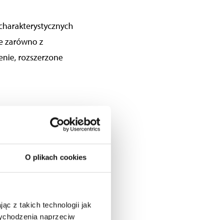
z charakterystycznych
ne zarówno z
enie, rozszerzone
CZNA?
O plikach cookies
wych
, a tym samym
ieszanina substancji
ąc z takich technologii jak
ewnia jej też
 wychodzenia naprzeciw