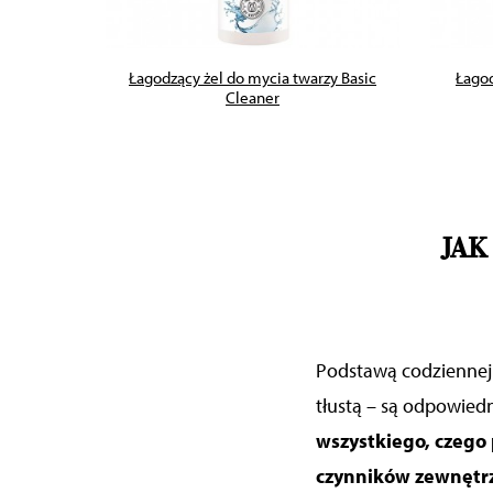
dla skóry
Łagodzący żel do mycia twarzy Basic
Łagod
próbka
Cleaner
JAK
Podstawą codziennej p
tłustą – są odpowied
wszystkiego, czego 
czynników zewnętr