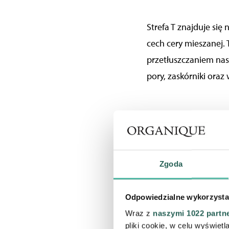
Strefa T znajduje się 
cech cery mieszanej. 
przetłuszczaniem nask
pory, zaskórniki oraz
STRE
Zgoda
Strefa T sprawia p
Odpowiedzialne wykorzysta
nadmierne wydzielanie
Wraz z
naszymi 1022 partn
lipidowych. Pełni ona
pliki cookie, w celu wyświet