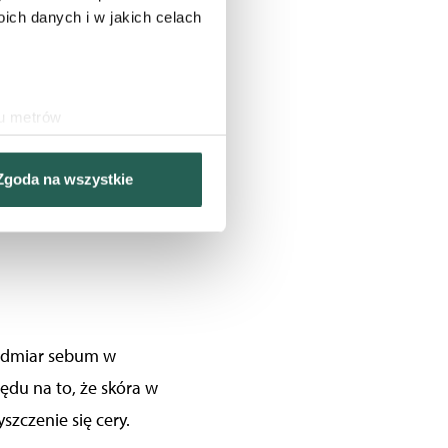
ch danych i w jakich celach
kóra znacząco się
 łojowe są
ku metrów
idłowości.
(fingerprinting, czyli
Zgoda na wszystkie
sne preferencje w
sekcji
j chwili.
nościowe i analizować ruch w
ecznościowego, dostępnego w
ebie lub uzyskiwanych
dmiar sebum w
lędu na to, że skóra w
szczenie się cery.