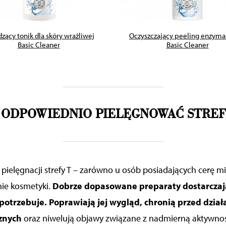
zący tonik dla skóry wrażliwej
Oczyszczający peeling enzyma
Basic Cleaner
Basic Cleaner
 ODPOWIEDNIO PIELĘGNOWAĆ STREF
ielęgnacji strefy T – zarówno u osób posiadających cerę mie
nie kosmetyki.
Dobrze dopasowane preparaty dostarczaj
potrzebuje. Poprawiają jej wygląd, chronią przed dzia
znych
oraz niwelują objawy związane z nadmierną aktywno