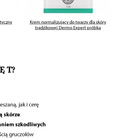
tyczny
Krem normalizujący do twarzy dla skóry
Łagodzą
trądzikowej Dermo Expert próbka
Ę T?
szaną, jak i cerę
ą skórze
łaniem szkodliwych
ścią gruczołów