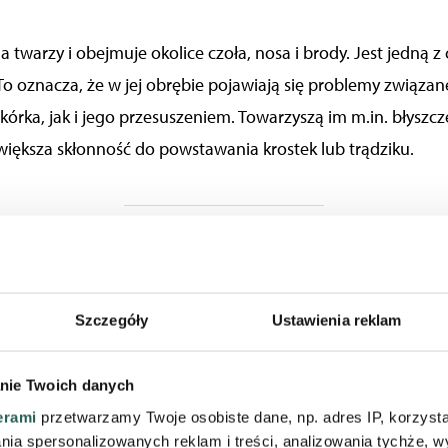
na twarzy i obejmuje okolice czoła, nosa i brody. Jest jedną 
To oznacza, że w jej obrębie pojawiają się problemy związa
órka, jak i jego przesuszeniem. Towarzyszą im m.in. błyszcz
 większa skłonność do powstawania krostek lub trądziku.
FA T – DLACZEGO JEST PROBLEMATY
Szczegóły
Ustawienia reklam
roblemy ze względu na wzmożoną pracę gruczołów łojo
nie Twoich danych
 sebum. Jest to naturalna wydzielina, na którą składa się m
erami
przetwarzamy Twoje osobiste dane, np. adres IP, korzystaj
 funkcję ochronną. Chroni skórę przed drobnoustrojami. Zap
lania spersonalizowanych reklam i treści, analizowania tychże,