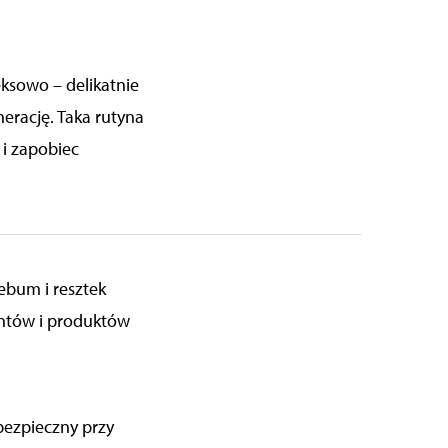
eksowo – delikatnie
erację. Taka rutyna
 i zapobiec
ebum i resztek
entów i produktów
bezpieczny przy