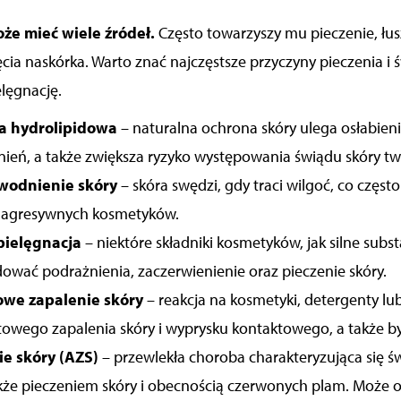
że mieć wiele źródeł.
Często towarzyszy mu
pieczenie
, łu
cia naskórka. Warto znać najczęstsze
przyczyny pieczenia
i
ś
lęgnację.
a hydrolipidowa
– naturalna ochrona skóry ulega osłabieni
eń, a także zwiększa ryzyko występowania świądu skóry tw
dwodnienie skóry
– skóra swędzi, gdy traci wilgoć, co często
t agresywnych kosmetyków.
pielęgnacja
– niektóre składniki kosmetyków, jak silne sub
wać podrażnienia, zaczerwienienie oraz pieczenie skóry.
owe zapalenie skóry
– reakcja na kosmetyki, detergenty lu
owego zapalenia skóry i wyprysku kontaktowego, a także by
e skóry (AZS)
– przewlekła choroba charakteryzująca się ś
kże pieczeniem skóry i obecnością czerwonych plam. Może o