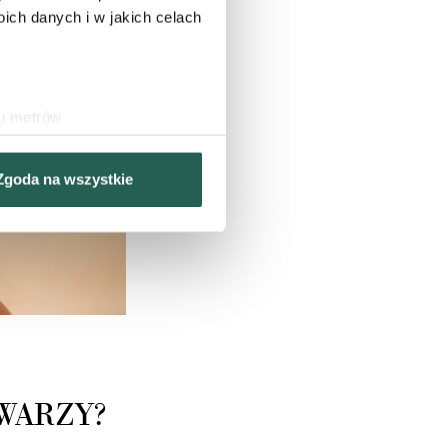
ch danych i w jakich celach
ku metrów
(fingerprinting, czyli
Zgoda na wszystkie
sne preferencje w
sekcji
j chwili.
nościowe i analizować ruch w
ecznościowego, dostępnego w
ebie lub uzyskiwanych
WARZY?