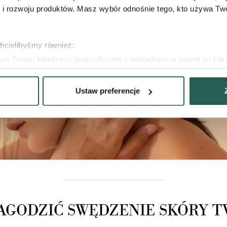
 rozwoju produktów. Masz wybór odnośnie tego, kto używa Twoi
chcielibyśmy również:
e Twojej lokalizacji geograficznej z dokładnością nawet do kil
dzenie, aktywnie analizując charakteryzującego je zbiory danych 
Ustaw preferencje
 tego, jak Twoje osobiste dane są przetwarzane oraz ustaw wła
plików cookie możesz zmienić lub wycofać swoją zgodę w dowolne
 do wybranych treści i reklam, aby oferować Ci funkcje społecz
e o tym, jak korzystać z naszej aplikacji, udostępniania społ
ostępniać te informacje z innych urządzeń elektrycznych od Ci
ług.
ŁAGODZIĆ SWĘDZENIE SKÓRY T