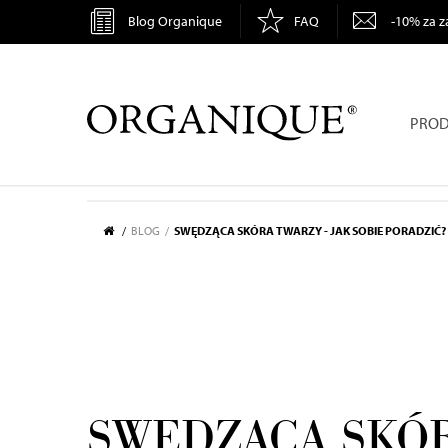
Blog Organique
FAQ
-10% za z
ORGANIQUE
PROD
BLOG
SWĘDZĄCA SKÓRA TWARZY - JAK SOBIE PORADZIĆ?
SWĘDZĄCA SKÓ