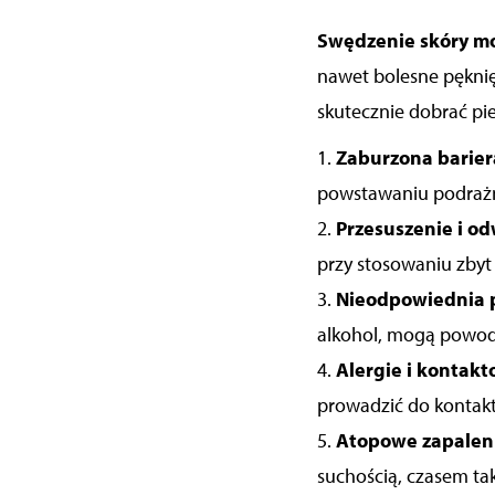
Swędzenie skóry
mo
nawet bolesne pęknię
skutecznie dobrać pie
1.
Zaburzona barier
powstawaniu podrażni
2.
Przesuszenie i o
przy stosowaniu zby
3.
Nieodpowiednia 
alkohol, mogą powodo
4.
Alergie i kontakt
prowadzić do kontakt
5.
Atopowe zapaleni
suchością, czasem ta