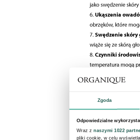
jako swędzenie skóry 
6.
Ukąszenia owad
obrzęków, które mog
7.
Swędzenie skóry
wiąże się ze skórą gł
8.
Czynniki środow
temperatura mogą pro
9.
Choroby autoimm
10.
Stres i zmiany 
mogą zaostrzać objaw
Zgoda
Odpowiedzialne wykorzysta
Wraz z
naszymi 1022 partn
pliki cookie, w celu wyświet