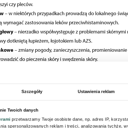
szyi czy pleców.
ów
– w niektórych przypadkach prowadzą do lokalnego świądu
ą wymagać zastosowania leków przeciwhistaminowych.
 głowy
– nierzadko współwystępuje z problemami skórnymi n
owy dotkniętą łupieżem, łojotokiem lub AZS.
iskowe
– zmiany pogody, zanieczyszczenia, promieniowanie
wadzić do pieczenia skóry i swędzenia skóry.
unologiczne
– niektóre z nich objawiają się świądem, np. t
hormonalne
– zaburzenia gospodarki hormonalnej i podłoże
y, zwłaszcza u osób starszych.
Szczegóły
Ustawienia reklam
nie Twoich danych
erami
przetwarzamy Twoje osobiste dane, np. adres IP, korzystaj
lania spersonalizowanych reklam i treści, analizowania tychże,