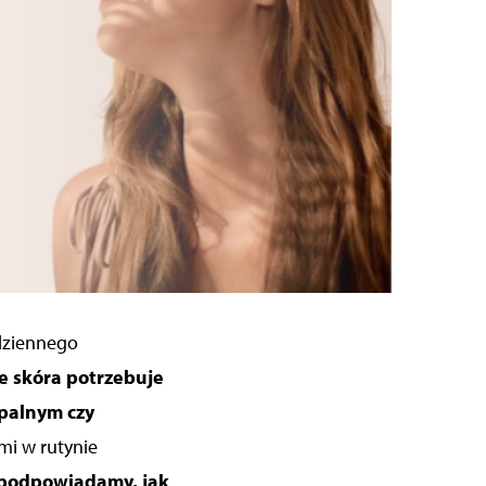
dziennego
że skóra potrzebuje
apalnym czy
mi w rutynie
 podpowiadamy, jak