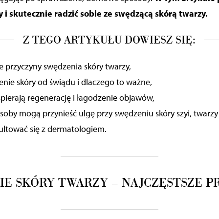
 i skutecznie radzić sobie ze swędzącą skórą twarzy.
Z TEGO ARTYKUŁU DOWIESZ SIĘ:
ze przyczyny swędzenia skóry twarzy,
zenie skóry od świądu i dlaczego to ważne,
spierają regenerację i łagodzenie objawów,
by mogą przynieść ulgę przy swędzeniu skóry szyi, twarzy i 
ultować się z dermatologiem.
IE SKÓRY TWARZY – NAJCZĘSTSZE P