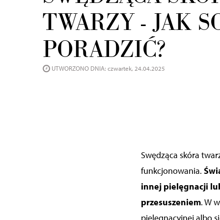
TWARZY - JAK S
PORADZIĆ?
UTWORZONO DNIA: czwartek, 24.04.2025
Swędząca skóra twarz
funkcjonowania.
Świą
innej pielęgnacji l
przesuszeniem
. W 
pielęgnacyjnej albo