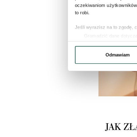
oczekiwaniom użytkowników i
to robi.
Jeśli wyrazisz na to zgodę, 
Gromadzić dane dotycząc
Identyfikować Twoje urzą
wirtualny odcisk palca)
Odmawiam
Dowiedz się więcej odnośnie
szczegółów
. W Deklaracji 
Wykorzystujemy pliki cookie
naszych witrynach. Informacj
aplikacji. Partnerzy mogą ud
podczas korzystania z ich us
JAK Z