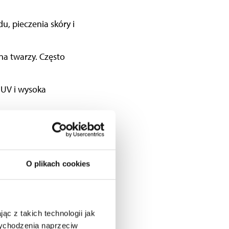
, pieczenia skóry i
a twarzy. Często
 UV i wysoka
oczeń czy twardzina.
 psychologiczne
O plikach cookies
ąc z takich technologii jak
 wychodzenia naprzeciw