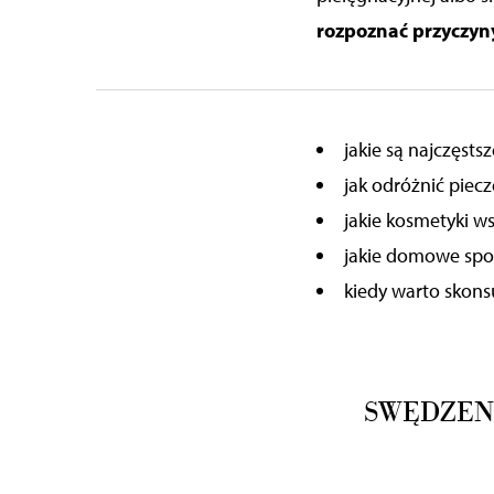
rozpoznać przyczyny
jakie są najczęsts
jak odróżnić piec
jakie kosmetyki w
jakie domowe sposo
kiedy warto skons
SWĘDZEN