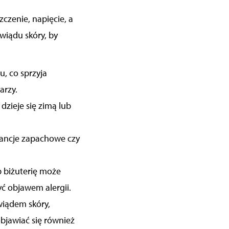
szczenie, napięcie, a
wiądu skóry
, by
u, co sprzyja
arzy.
 dzieje się zimą lub
stancje zapachowe czy
b biżuterię może
ć objawem alergii.
wiądem skóry,
bjawiać się również