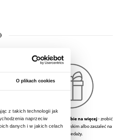
O
O plikach cookies
ąc z takich technologii jak
 wychodzenia naprzeciw
domu
-
Możesz pozwolić sobie na więcej
- zrobić
ch danych i w jakich celach
z tylko za
prezent sobie lub bliskim albo zaszaleć na
wyprzedaży.