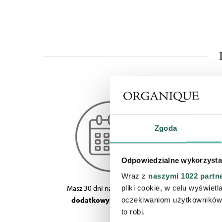
Zgoda
Odpowiedzialne wykorzysta
Wraz z
naszymi 1022 partn
pliki cookie, w celu wyświet
Masz 30 dni na zapłatę -
bez
Jeśli pot
oczekiwaniom użytkowników i
dodatkowych kosztów
.
możesz 
to robi.