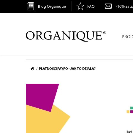
Blog Organique
FAQ
-10% za z
ORGANIQUE
PROD
PŁATNOŚCI PAYPO - JAK TO DZIAŁA?