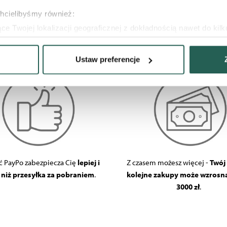
chcielibyśmy również:
e Twojej lokalizacji geograficznej z dokładnością nawet do kil
dzenie, aktywnie analizując charakteryzującego je zbiory danych 
Ustaw preferencje
 tego, jak Twoje osobiste dane są przetwarzane oraz ustaw wła
plików cookie możesz zmienić lub wycofać swoją zgodę w dowolne
 do wybranych treści i reklam, aby oferować Ci funkcje społecz
e o tym, jak korzystać z naszej aplikacji, udostępniania społ
ostępniać te informacje z innych urządzeń elektrycznych od Ci
ług.
ć PayPo zabezpiecza Cię
lepiej i
Z czasem możesz więcej -
Twój 
j niż przesyłka za pobraniem
.
kolejne zakupy może wzrosną
3000 zł
.