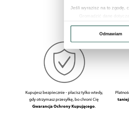
Jeśli wyrazisz na to zgodę, 
Gromadzić dane dotycząc
Identyfikować Twoje urzą
wirtualny odcisk palca)
Odmawiam
Dowiedz się więcej odnośnie
szczegółów
. W Deklaracji 
Wykorzystujemy pliki cookie
naszych witrynach. Informacj
aplikacji. Partnerzy mogą ud
podczas korzystania z ich us
Kupujesz bezpiecznie - płacisz tylko wtedy,
Płatnoś
gdy otrzymasz przesyłkę, bo chroni Cię
tanie
Gwarancja Ochrony Kupującego
.