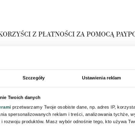
KORZYŚCI Z PŁATNOŚCI ZA POMOCĄ PAYP
Szczegóły
Ustawienia reklam
nie Twoich danych
erami
przetwarzamy Twoje osobiste dane, np. adres IP, korzystaj
lania spersonalizowanych reklam i treści, analizowania tychże,
rzebujesz więcej czasu i swobody -
Sprawdzasz produkty w 
 rozwoju produktów. Masz wybór odnośnie tego, kto używa Twoi
rozłożyć płatność na wygodne
nieudane zakupy odsyłasz i płacis
raty
.
te, które zatrzymasz.