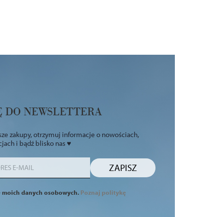
IĘ DO NEWSLETTERA
ze zakupy, otrzymuj informacje o nowościach,
ach i bądź blisko nas ♥
ZAPISZ
e moich danych osobowych.
Poznaj politykę