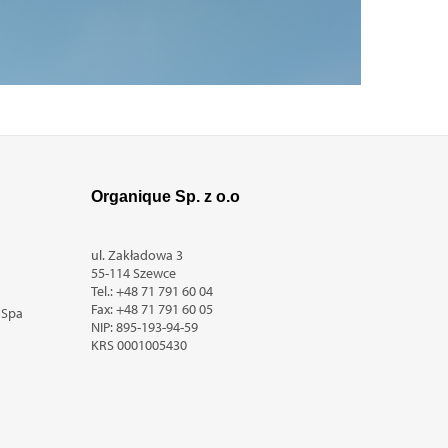
Organique Sp. z o.o
ul. Zakładowa 3
55-114 Szewce
Tel.:
+48 71 791 60 04
Fax:
+48 71 791 60 05
 Spa
NIP: 895-193-94-59
KRS
0001005430