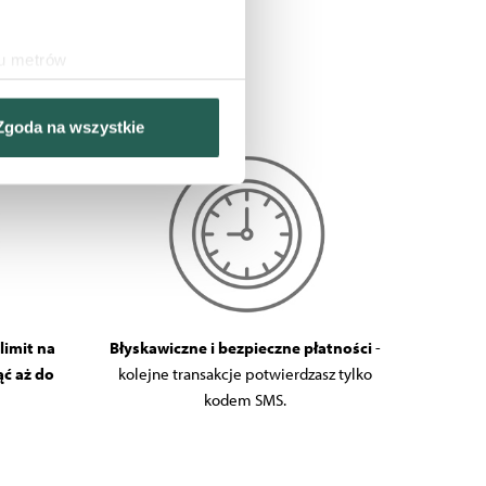
ku metrów
(fingerprinting, czyli
Zgoda na wszystkie
sne preferencje w
sekcji
j chwili.
nościowe i analizować ruch w
ecznościowego, dostępnego w
ebie lub uzyskiwanych
limit na
Błyskawiczne i bezpieczne płatności
-
ć aż do
kolejne transakcje potwierdzasz tylko
kodem SMS.