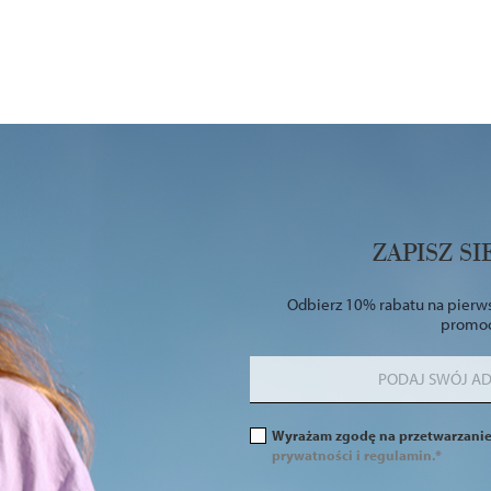
ZAPISZ S
Odbierz 10% rabatu na pierws
promocj
Wyrażam zgodę na przetwarzani
prywatności i regulamin.*