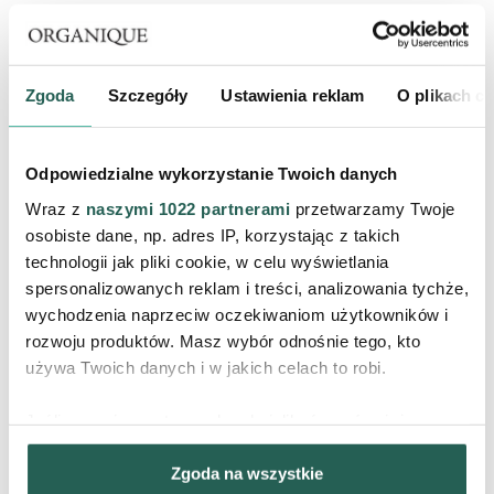
Zgoda
Szczegóły
Ustawienia reklam
O plikach c
Agnieszko od kiedy jesteś
zakochana?
Odpowiedzialne wykorzystanie Twoich danych
W technikach graficznych? W zasadzie od liceum! A w drugim
Wraz z
naszymi 1022 partnerami
przetwarzamy Twoje
człowieku? Cóż, to moja słodka tajemnica...
♥
osobiste dane, np. adres IP, korzystając z takich
technologii jak pliki cookie, w celu wyświetlania
Jaka
miłosna historia
kryje się za linorytem?
spersonalizowanych reklam i treści, analizowania tychże,
wychodzenia naprzeciw oczekiwaniom użytkowników i
Postanowiłam odkopać dawno zapomniane hobby. Nie jestem
rozwoju produktów. Masz wybór odnośnie tego, kto
ekspertem w tej technice, ale sam proces sprawia mi ogromną
używa Twoich danych i w jakich celach to robi.
przyjemność. Zastanawiałam się nad tym i... czy właśnie tak nie
wygląda
miłość i zakochiwanie się?
Na początku jesteśmy
Jeśli wyrazisz na to zgodę, chcielibyśmy również:
niepewni, może trochę nieporadni, ale nowa relacja budzi w nas
ciekawość i radość. Z czasem to uczucie dojrzewa, a my nabieramy
Gromadzić dane dotyczące Twojej lokalizacji
wprawy i pewności.
Zgoda na wszystkie
geograficznej z dokładnością nawet do kilku metrów