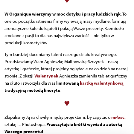
♥
W Organique wierzymy w moc dotyku i pracy ludzkich rąk.
To
one od początku istnienia firmy wylewają masy mydlane, formują
aromatyczne kule do kąpieli i pakują Wasze prezenty. Rzemiosło
zrodzone z pasji to dla nas największa wartość – nie tylko w
produkcji kosmetyków.
Tym bardziej doceniamy talent naszego działu kreatywnego.
Przedstawiamy Wam Agnieszkę Malinowską-Szczyrek – naszą
artystkę i graficzkę, której projekty oglądacie na co dzień na naszej
stronie. Z okazji
Walentynek
Agnieszka zamieniła tablet graficzny
na dłuto i stworzyła dla Was
limitowaną
kartkę walentynkową
tradycyjną metodą linorytu
.
♥
Złapaliśmy Ją na chwilę między projektami, by zapytać o
miłość,
sztukę i... Photoshopa.
Przeczytajcie krótki wywiad z autorką
Waszego prezentu!