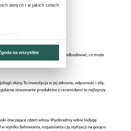
ch danych i w jakich celach
ia odniesie praktycznie każdy.
ość i uczucie ściągnięcia.
ące z suchości.
ku metrów
(fingerprinting, czyli
e i podrażnienia.
Zgoda na wszystkie
ekki
krem z ceramidami
pomaga ją odbudować, co może
sne preferencje w
sekcji
j chwili.
nościowe i analizować ruch w
logii skóry. To inwestycja w jej zdrowie, odporność i siłę.
ecznościowego, dostępnego w
Regularne stosowanie produktów z ceramidami to najlepszy
ebie lub uzyskiwanych
a łuski otaczające rdzeń włosa. Wyobraźmy sobie łodygę
 w wyniku farbowania, rozjaśniania czy stylizacji na gorąco