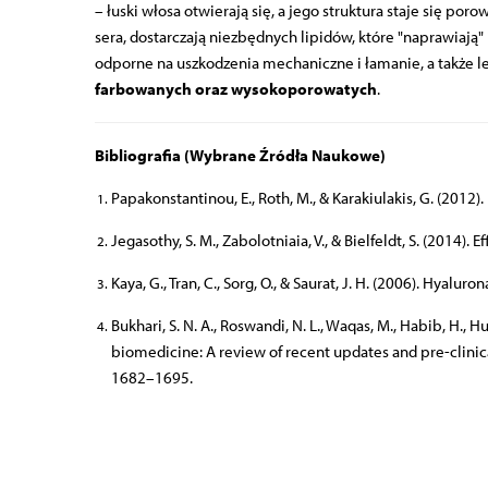
– łuski włosa otwierają się, a jego struktura staje się po
sera, dostarczają niezbędnych lipidów, które "naprawiają" 
odporne na uszkodzenia mechaniczne i łamanie, a także le
farbowanych oraz wysokoporowatych
.
Bibliografia (Wybrane Źródła Naukowe)
Papakonstantinou, E., Roth, M., & Karakiulakis, G. (2012)
Jegasothy, S. M., Zabolotniaia, V., & Bielfeldt, S. (2014)
Kaya, G., Tran, C., Sorg, O., & Saurat, J. H. (2006). H
Bukhari, S. N. A., Roswandi, N. L., Waqas, M., Habib, H., H
biomedicine: A review of recent updates and pre-clinica
1682–1695.