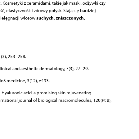
yć. Kosmetyki z ceramidami, takie jak maski, odżywki czy
ć, elastyczność i zdrowy połysk. Stają się bardziej
 pielęgnacji włosów
suchych, zniszczonych,
 4(3), 253–258.
clinical and aesthetic dermatology
, 7(3), 27–29.
loS medicine
, 3(12), e493.
18). Hyaluronic acid, a promising skin rejuvenating
ernational journal of biological macromolecules
, 120(Pt B),