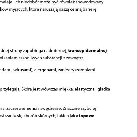
e maleje. Ich niedobór może być również spowodowany
dków myjących, które naruszają naszą cenną barierę
 jednej strony zapobiega nadmiernej,
transepidermalnej
nikaniem szkodliwych substancji z zewnątrz.
riami, wirusami), alergenami, zanieczyszczeniami
rzylegają. Skóra jest wówczas miękka, elastyczna i gładka
nia, zaczerwienienia i swędzenie. Znacznie szybciej
strzaniu się chorób skórnych, takich jak
atopowe