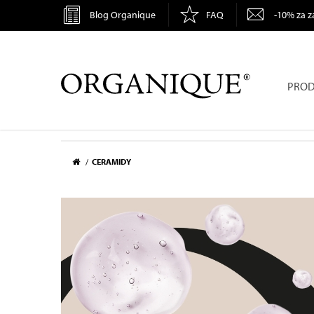
Blog Organique
FAQ
-10% za z
ORGANIQUE
PROD
CERAMIDY