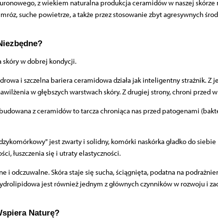
aluronowego, z wiekiem naturalna produkcja ceramidów w naszej skórz
e, mróz, suche powietrze, a także przez stosowanie zbyt agresywnych śro
Niezbędne?
a skóry w dobrej kondycji.
drowa i szczelna bariera ceramidowa działa jak inteligentny strażnik. Z
wilżenia w głębszych warstwach skóry. Z drugiej strony, chroni przed w
zbudowana z ceramidów to tarcza chroniąca nas przed patogenami (bakte
ykomórkowy" jest zwarty i solidny, komórki naskórka gładko do siebie p
i, łuszczenia się i utraty elastyczności.
e i odczuwalne. Skóra staje się sucha, ściągnięta, podatna na podrażnie
 hydrolipidowa jest również jednym z głównych czynników w rozwoju i zao
spiera Naturę?