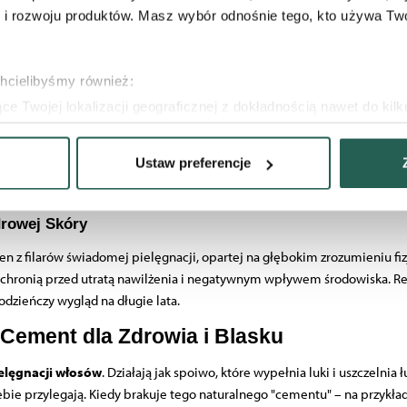
 rozwoju produktów. Masz wybór odnośnie tego, kto używa Twoi
roblematycznych, ich uniwersalność sprawia, że korzyści z ich stosowan
dnik pierwszego wyboru. Przynosi natychmiastową ulgę, likwiduje szorstk
chcielibyśmy również:
wiązane z wiekiem, poprawiając jędrność i spłycając zmarszczki wynikaj
e Twojej lokalizacji geograficznej z dokładnością nawet do kil
dzenie, aktywnie analizując charakteryzującego je zbiory danych 
ienienia i wzmacnia skórę, czyniąc ją mniej podatną na reakcje alergiczn
Ustaw preferencje
 tych cer jest naruszona przez agresywne kuracje przeciwtrądzikowe. L
 tego, jak Twoje osobiste dane są przetwarzane oraz ustaw wła
plików cookie możesz zmienić lub wycofać swoją zgodę w dowolne
rowej Skóry
 do wybranych treści i reklam, aby oferować Ci funkcje społecz
en z filarów świadomej pielęgnacji, opartej na głębokim zrozumieniu fizjo
e o tym, jak korzystać z naszej aplikacji, udostępniania społ
ę, chronią przed utratą nawilżenia i negatywnym wpływem środowiska. 
ostępniać te informacje z innych urządzeń elektrycznych od Ci
odzieńczy wygląd na długie lata.
ług.
Cement dla Zdrowia i Blasku
elęgnacji włosów
. Działają jak spoiwo, które wypełnia luki i uszczelni
siebie przylegają. Kiedy brakuje tego naturalnego "cementu" – na przykład