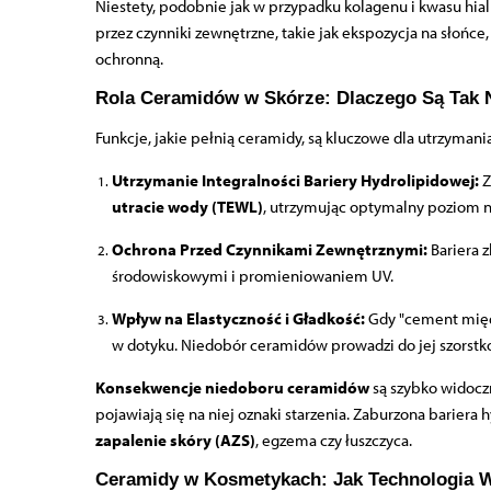
Niestety, podobnie jak w przypadku kolagenu i kwasu hi
przez czynniki zewnętrzne, takie jak ekspozycja na słońc
ochronną.
Rola Ceramidów w Skórze: Dlaczego Są Tak 
Funkcje, jakie pełnią ceramidy, są kluczowe dla utrzymani
Utrzymanie Integralności Bariery Hydrolipidowej:
Z
utracie wody (TEWL)
, utrzymując optymalny poziom na
Ochrona Przed Czynnikami Zewnętrznymi:
Bariera 
środowiskowymi i promieniowaniem UV.
Wpływ na Elastyczność i Gładkość:
Gdy "cement międz
w dotyku. Niedobór ceramidów prowadzi do jej szorstkośc
Konsekwencje niedoboru ceramidów
są szybko widoczn
pojawiają się na niej oznaki starzenia. Zaburzona bariera
zapalenie skóry (AZS)
, egzema czy łuszczyca.
Ceramidy w Kosmetykach: Jak Technologia W