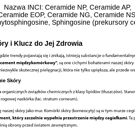
Nazwa INCI:
Ceramide NP, Ceramide AP,
Ceramide EOP, Ceramide NG, Ceramide N
ytosphingosine
,
Sphingosine
(prekursory 
y i Klucz do Jej Zdrowia
 trendy pojawiają się i znikają, istnieją substancje o fundamentalnym 
"cement międzykomórkowy"
, są one cichymi bohaterami naszej skóry
niezwykle skutecznej pielęgnacji, która nie tylko upiększa, ale przede w
bie Skóry
a organicznych związków chemicznych z klasy lipidów (tłuszczów). Sta
rogowej naskórka (łac.
stratum corneum
).
aszej skóry jako mur. Komórki skóry (korneocyty) są w tym murze cegieł
ment, który szczelnie wypełnia przestrzenie między cegiełkami
. Ta
 linią obrony przed światem zewnętrznym.