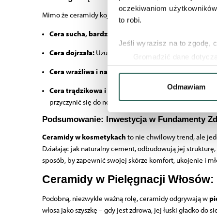
oczekiwaniom użytkowników i
Mimo że ceramidy kojarzą się głównie z pielęgnacją skór p
to robi.
Cera sucha, bardzo sucha i atopowa:
To dla niej skła
Jeśli wyrazisz na to zgodę, 
Cera dojrzała:
Uzupełnia naturalne niedobory lipidów z
Gromadzić dane dotycząc
Identyfikować Twoje urzą
Cera wrażliwa i naczynkowa:
Wycisza, łagodzi zaczerw
wirtualny odcisk palca)
Odmawiam
Cera trądzikowa i tłusta:
Często bariera hydrolipidowa
Dowiedz się więcej odnośnie
przyczynić się do normalizacji wydzielania sebum.
szczegółów
. W Deklaracji 
Podsumowanie: Inwestycja w Fundamenty Zd
Wykorzystujemy pliki cookie
Ceramidy w kosmetykach
to nie chwilowy trend, ale jed
naszych witrynach. Informacj
Działając jak naturalny cement, odbudowują jej struktur
aplikacji. Partnerzy mogą ud
sposób, by zapewnić swojej skórze komfort, ukojenie i mł
podczas korzystania z ich us
Ceramidy w Pielęgnacji Włosów: 
Podobną, niezwykle ważną rolę, ceramidy odgrywają w
pi
włosa jako szyszkę – gdy jest zdrowa, jej łuski gładko do 