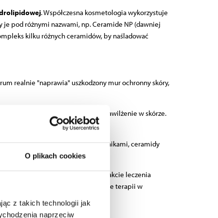
drolipidowej
. Współczesna kosmetologia wykorzystuje
my je pod różnymi nazwami, np.
Ceramide NP
(dawniej
kompleks kilku różnych ceramidów, by naśladować
rum realnie "naprawia" uszkodzony mur ochronny skóry,
 Działają jak okluzja, "zamykając" nawilżenie w skórze.
e i chroniąc przed szkodliwymi czynnikami, ceramidy
O plikach cookies
noidami, kwasami AHA/BHA czy w trakcie leczenia
nerację i pozwalając na kontynuowanie terapii w
ąc z takich technologii jak
 wychodzenia naprzeciw