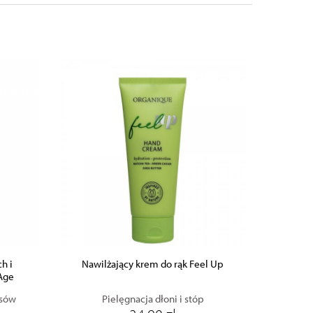
ZOBACZ PRODUKT
DODAJ DO KOSZYKA
h i
Nawilżający krem do rąk Feel Up
 Age
osów
Pielęgnacja dłoni i stóp