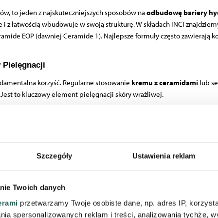
ów, to jeden z najskuteczniejszych sposobów na
odbudowę bariery hy
e i z łatwością wbudowuje w swoją strukturę. W składach INCI znajdzie
ramide EOP
(dawniej Ceramide 1). Najlepsze formuły często zawierają 
Pielęgnacji
ndamentalna korzyść. Regularne stosowanie
kremu z ceramidami
lub se
 Jest to kluczowy element pielęgnacji skóry wrażliwej.
yle dostarczają wodę (jak kwas hialuronowy), co zapobiegają jej ucieczce.
 odwodnionej i stanowią doskonałe uzupełnienie kuracji humektantami.
ariera to wolniej starzejąca się skóra. Utrzymując optymalne nawilżeni
lżona i elastyczna skóra wygląda na znacznie młodszą.
Szczegóły
Ustawienia reklam
e kosmetyków z ceramidami jest niezwykle ważne podczas kuracji reti
takie jak przesuszenie, łuszczenie i podrażnienie, przyspieszając rege
nie Twoich danych
erami
przetwarzamy Twoje osobiste dane, np. adres IP, korzystaj
lania spersonalizowanych reklam i treści, analizowania tychże,
dego