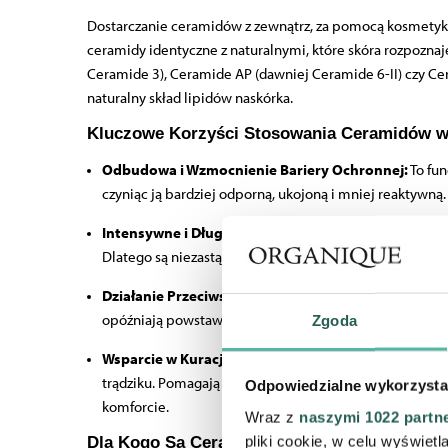
Dostarczanie ceramidów z zewnątrz, za pomocą kosmetyk
ceramidy identyczne z naturalnymi, które skóra rozpoznaj
Ceramide 3),
Ceramide AP
(dawniej Ceramide 6-II) czy
Ce
naturalny skład lipidów naskórka.
Kluczowe Korzyści Stosowania Ceramidów w 
Odbudowa i Wzmocnienie Bariery Ochronnej:
To fu
czyniąc ją bardziej odporną, ukojoną i mniej reaktywną.
Intensywne i Długotrwałe Nawilżenie:
Ceramidy nie t
Dlatego są niezastąpione w
pielęgnacji skóry suchej
,
Działanie Przeciwstarzeniowe (Anti-Aging):
Zdrowa b
opóźniają powstawanie zmarszczek. Gładka, dobrze nawi
Zgoda
Wsparcie w Kuracjach Dermatologicznych:
Stosowani
trądziku. Pomagają one zminimalizować skutki uboczne, 
Odpowiedzialne wykorzysta
komforcie.
Wraz z
naszymi 1022 partn
pliki cookie, w celu wyświet
Dla Kogo Są Ceramidy? Pielęgnacja dla Każ