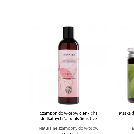
ZOBACZ PRODUKT
DODAJ DO KOSZYKA
Szampon do włosów cienkich i
Maska d
delikatnych Naturals Sensitive
Naturalne szampony do włosów
M