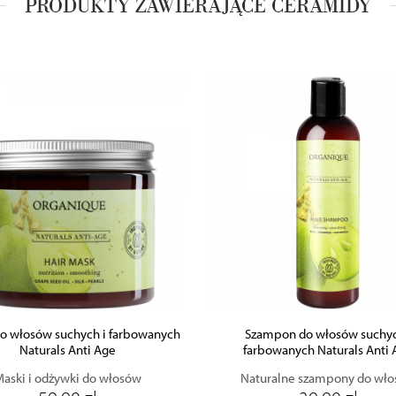
PRODUKTY ZAWIERAJĄCE CERAMIDY
ZOBACZ PRODUKT
ZOBACZ PRODUKT
DODAJ DO KOSZYKA
DODAJ DO KOSZYKA
o włosów suchych i farbowanych
Szampon do włosów suchyc
Naturals Anti Age
farbowanych Naturals Anti
aski i odżywki do włosów
Naturalne szampony do wł