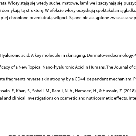
rowata. Włosy stają się wtedy suche, matowe, łamliwe i zaczynają się pusz
i domykają tę strukturę. W efekcie włosy odzyskują spektakularną gładkoś
piej chronione przed utratą wilgoci. Są one niezastąpione zwłaszcza w
. Hyaluronic acid: A key molecule in skin aging.
Dermato-endocrinology
,
. Efficacy of a New Topical Nano-hyaluronic Acid in Humans.
The Journal of 
yaluronate fragments reverse skin atrophy by a CD44-dependent mechanism.
P
ussain, F., Khan, S., Sohail, M., Ramli, N. A., Hameed, H., & Hussain, Z. (20
l and clinical investigations on cosmetic and nutricosmetic effects.
Int