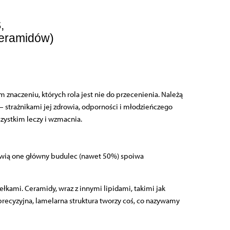
S
,
ceramidów)
znaczeniu, których rola jest nie do przecenienia. Należą
 – strażnikami jej zdrowia, odporności i młodzieńczego
szystkim leczy i wzmacnia.
nowią one główny budulec (nawet 50%) spoiwa
kami. Ceramidy, wraz z innymi lipidami, takimi jak
 precyzyjna, lamelarna struktura tworzy coś, co nazywamy