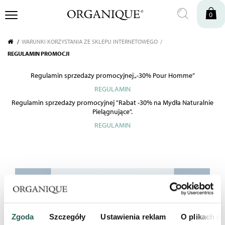
0
WARUNKI KORZYSTANIA ZE SKLEPU INTERNETOWEGO
REGULAMIN PROMOCJI
Regulamin sprzedaży promocyjnej „-30% Pour Homme”
REGULAMIN
Regulamin
sprzedaży promocyjnej
"Rabat -30% na Mydła Naturalnie
Pielągnujące".
REGULAMIN
ZAPISZ SIĘ DO
NEWSLETTERA
Zgoda
Szczegóły
Ustawienia reklam
O plikach c
Odbierz 10% rabatu na pierwsze