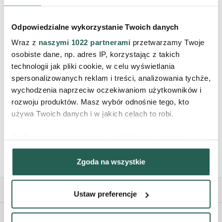
zakupy, otrzymuj informacje o
nowościach, promocjach i bądź
blisko nas ♥
Odpowiedzialne wykorzystanie Twoich danych
Wraz z
naszymi 1022 partnerami
przetwarzamy Twoje
osobiste dane, np. adres IP, korzystając z takich
technologii jak pliki cookie, w celu wyświetlania
ZAPISZ
spersonalizowanych reklam i treści, analizowania tychże,
wychodzenia naprzeciw oczekiwaniom użytkowników i
Wyrażam zgodę na
rozwoju produktów. Masz wybór odnośnie tego, kto
przetwarzanie moich danych
osobowych.
Poznaj politykę
używa Twoich danych i w jakich celach to robi.
prywatności i regulamin.*
Jeśli wyrazisz na to zgodę, chcielibyśmy również:
Gromadzić dane dotyczące Twojej lokalizacji
Zgoda na wszystkie
geograficznej z dokładnością nawet do kilku metrów
Identyfikować Twoje urządzenie, aktywnie analizując
charakteryzującego je zbiory danych (fingerprinting,
Ustaw preferencje
czyli wirtualny odcisk palca)
Dowiedz się więcej odnośnie tego, jak Twoje osobiste
Sklep i dostawa