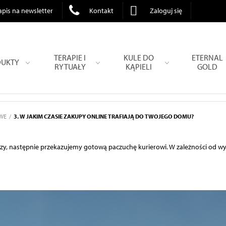
apis na newsletter
Kontakt
Zaloguj się
TERAPIE I
KULE DO
ETERNAL
UKTY
RYTUAŁY
KĄPIELI
GOLD
WE
3. W JAKIM CZASIE ZAKUPY ONLINE TRAFIAJĄ DO TWOJEGO DOMU?
y, następnie przekazujemy gotową paczuchę kurierowi. W zależności od wyb