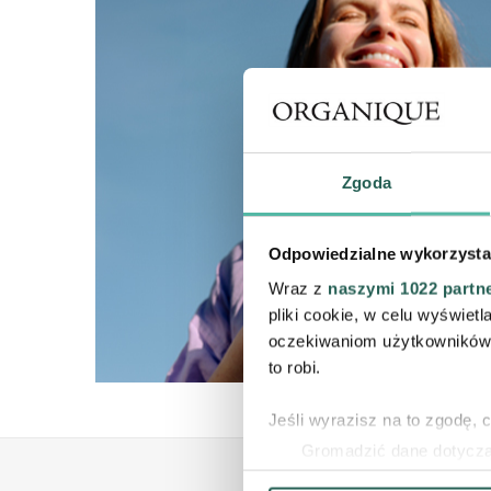
Zgoda
Odpowiedzialne wykorzysta
Wraz z
naszymi 1022 partn
pliki cookie, w celu wyświet
oczekiwaniom użytkowników i
to robi.
Jeśli wyrazisz na to zgodę, 
Gromadzić dane dotycząc
Identyfikować Twoje urzą