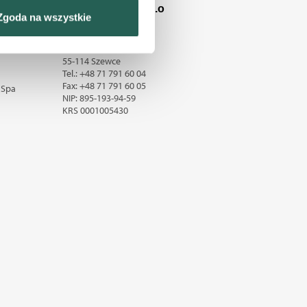
Organique Sp. z o.o
Zgoda na wszystkie
sne preferencje w
sekcji
j chwili.
ul. Zakładowa 3
55-114 Szewce
Tel.:
+48 71 791 60 04
nościowe i analizować ruch w
Fax:
+48 71 791 60 05
 Spa
ecznościowego, dostępnego w
NIP: 895-193-94-59
ebie lub uzyskiwanych
KRS
0001005430