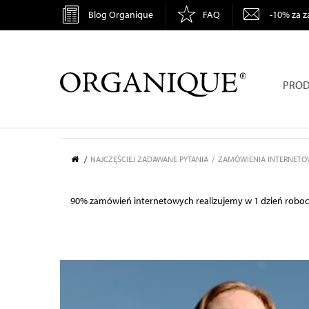
Blog Organique
FAQ
-10% za z
ORGANIQUE
PROD
NAJCZĘŚCIEJ ZADAWANE PYTANIA
ZAMÓWIENIA INTERNETO
90% zamówień internetowych realizujemy w 1 dzień robocz