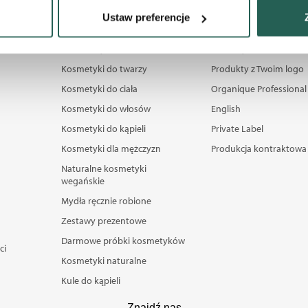
Organique kosmetyki
Oferta dla firm
Ustaw preferencje
 tego, jak Twoje osobiste dane są przetwarzane oraz ustaw wła
plików cookie możesz zmienić lub wycofać swoją zgodę w dowolne
Bestsellery
Prezenty dla firm
Kosmetyki do twarzy
Produkty z Twoim logo
 do wybranych treści i reklam, aby oferować Ci funkcje społecz
Kosmetyki do ciała
Organique Professional
e o tym, jak korzystać z naszej aplikacji, udostępniania społ
Kosmetyki do włosów
English
ostępniać te informacje z innych urządzeń elektrycznych od Ci
ług.
Kosmetyki do kąpieli
Private Label
Kosmetyki dla mężczyzn
Produkcja kontraktowa
Naturalne kosmetyki
wegańskie
Mydła ręcznie robione
Zestawy prezentowe
Darmowe próbki kosmetyków
ci
Kosmetyki naturalne
Kule do kąpieli
Znajdź nas