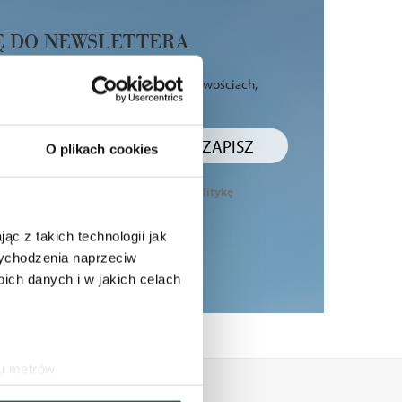
IĘ DO NEWSLETTERA
ze zakupy, otrzymuj informacje o nowościach,
ach i bądź blisko nas ♥
ZAPISZ
O plikach cookies
e moich danych osobowych.
Poznaj politykę
ąc z takich technologii jak
 wychodzenia naprzeciw
ch danych i w jakich celach
ku metrów
(fingerprinting, czyli