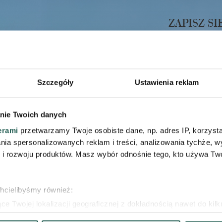
ZAPISZ S
Odbierz 10% rabatu na pierws
promocj
Szczegóły
Ustawienia reklam
Wyrażam zgodę na przetwarzani
nie Twoich danych
prywatności i regulamin.*
erami
przetwarzamy Twoje osobiste dane, np. adres IP, korzystaj
lania spersonalizowanych reklam i treści, analizowania tychże,
 rozwoju produktów. Masz wybór odnośnie tego, kto używa Twoi
chcielibyśmy również:
e Twojej lokalizacji geograficznej z dokładnością nawet do kil
dzenie, aktywnie analizując charakteryzującego je zbiory danych 