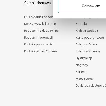
wirtualny odcisk palca)
Sklep i dostawa
O Nas
Odmawiam
Dowiedz się więcej odnośnie
szczegółów
. W Deklaracji 
FAQ pytania i odpowiedzi
Poznaj Organique
Koszty wysyłki i termin
Kontakt
Wykorzystujemy pliki cookie
Regulamin sklepu online
Klub Organique
naszych witrynach. Informacj
Regulamin promocji
Karty podarunkowe
aplikacji. Partnerzy mogą ud
podczas korzystania z ich us
Polityka prywatności
Sklepy w Polsce
Polityka plików Cookies
Sklepy za granicą
Dystrybucja
Nagrody
Kariera
Mapa strony
Deklaracja dostępnoś