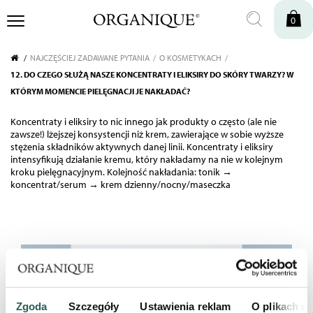
0
NAJCZĘŚCIEJ ZADAWANE PYTANIA
O KOSMETYKACH
12. DO CZEGO SŁUŻĄ NASZE KONCENTRATY I ELIKSIRY DO SKÓRY TWARZY? W
KTÓRYM MOMENCIE PIELĘGNACJI JE NAKŁADAĆ?
Koncentraty i eliksiry to nic innego jak produkty o często (ale nie
zawsze!) lżejszej konsystencji niż krem, zawierające w sobie wyższe
stężenia składników aktywnych danej linii. Koncentraty i eliksiry
intensyfikują działanie kremu, który nakładamy na nie w kolejnym
kroku pielęgnacyjnym. Kolejność nakładania: tonik →
koncentrat/serum → krem dzienny/nocny/maseczka
ZAPISZ SIĘ DO
NEWSLETTERA
Zgoda
Szczegóły
Ustawienia reklam
O plikach c