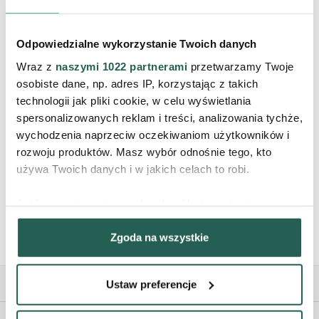
Odbierz 10% rabatu na pierwsze
zakupy, otrzymuj informacje o
nowościach, promocjach i bądź
Odpowiedzialne wykorzystanie Twoich danych
blisko nas ♥
Wraz z
naszymi 1022 partnerami
przetwarzamy Twoje
osobiste dane, np. adres IP, korzystając z takich
technologii jak pliki cookie, w celu wyświetlania
ZAPISZ
spersonalizowanych reklam i treści, analizowania tychże,
wychodzenia naprzeciw oczekiwaniom użytkowników i
Wyrażam zgodę na
rozwoju produktów. Masz wybór odnośnie tego, kto
przetwarzanie moich danych
używa Twoich danych i w jakich celach to robi.
osobowych.
Poznaj politykę
prywatności i regulamin.*
Jeśli wyrazisz na to zgodę, chcielibyśmy również:
Gromadzić dane dotyczące Twojej lokalizacji
Zgoda na wszystkie
geograficznej z dokładnością nawet do kilku metrów
Identyfikować Twoje urządzenie, aktywnie analizując
charakteryzującego je zbiory danych (fingerprinting,
Ustaw preferencje
czyli wirtualny odcisk palca)
Dowiedz się więcej odnośnie tego, jak Twoje osobiste