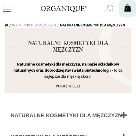
0
KOSMETYKI DLA MĘŻCZYZN
NATURALNE KOSMETYKI DLA MĘŻCZYZN
NATURALNE KOSMETYKI DLA
MĘŻCZYZN
Naturalne kosmetyki dla mężczyzn, na bazie składników
naturalnych oraz dobrodziejstw świata biotechnologii
-
to co
najlepsze dla męskiej skóry.
Mężczyźni potrzebują pielęgnacji lekkiej, a jednocześnie
POKAŻ WIĘCEJ
nawilżająco-łagodzącej. Naturalne kosmetyki zapewniają
pielęgnację skuteczną i pachnącą.
NATURALNE KOSMETYKI DLA MĘŻCZYZN