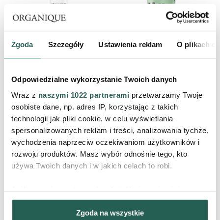
Zgoda
Szczegóły
Ustawienia reklam
O plikach c
Krem wzmacniający do twarzy
Detoksykująca maska do twarzy
dla skóry naczyniowej Dermo
Basic Care
Expert
Terapia Specjalistyczna
Terapia Pielęgnacyjna
Odpowiedzialne wykorzystanie Twoich danych
119,90 zł
34,90 zł
Wraz z
naszymi 1022 partnerami
przetwarzamy Twoje
osobiste dane, np. adres IP, korzystając z takich
PRODUKT CHWILOWO
PRODUKT CHWILOWO
technologii jak pliki cookie, w celu wyświetlania
NIEDOSTĘPNY
NIEDOSTĘPNY
spersonalizowanych reklam i treści, analizowania tychże,
wychodzenia naprzeciw oczekiwaniom użytkowników i
rozwoju produktów. Masz wybór odnośnie tego, kto
używa Twoich danych i w jakich celach to robi.
Jeśli wyrazisz na to zgodę, chcielibyśmy również:
Gromadzić dane dotyczące Twojej lokalizacji
Zgoda na wszystkie
geograficznej z dokładnością nawet do kilku metrów