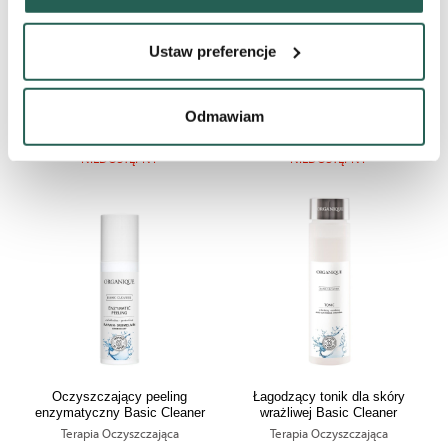
Identyfikować Twoje urządzenie, aktywnie analizując
Normalizująca maska do twarzy
charakteryzującego je zbiory danych (fingerprinting,
Nawilżająca maska do twarzy
Ustaw preferencje
Basic Care
Basic Care
czyli wirtualny odcisk palca)
Terapia Pielęgnacyjna
Terapia Pielęgnacyjna
Dowiedz się więcej odnośnie tego, jak Twoje osobiste
34,90 zł
34,90 zł
dane są przetwarzane oraz ustaw własne preferencje w
Odmawiam
sekcji szczegółów
. W Deklaracji plików cookie możesz
PRODUKT CHWILOWO
PRODUKT CHWILOWO
NIEDOSTĘPNY
NIEDOSTĘPNY
zmienić lub wycofać swoją zgodę w dowolnej chwili.
Wykorzystujemy pliki cookie do wybranych treści i
reklam, aby oferować Ci funkcje społecznościowe i
analizować ruch w naszych witrynach. Informacje o tym,
jak korzystać z naszej aplikacji, udostępniania
społecznościowego, dostępnego w aplikacji. Partnerzy
mogą udostępniać te informacje z innych urządzeń
elektrycznych od Ciebie lub uzyskiwanych podczas
korzystania z ich usług.
Oczyszczający peeling
Łagodzący tonik dla skóry
enzymatyczny Basic Cleaner
wrażliwej Basic Cleaner
Terapia Oczyszczająca
Terapia Oczyszczająca