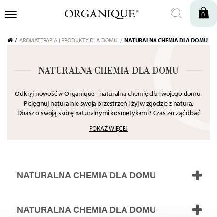
0
AROMATERAPIA I PRODUKTY DLA DOMU
NATURALNA CHEMIA DLA DOMU
NATURALNA CHEMIA DLA DOMU
Odkryj nowość w Organique - naturalną chemię dla Twojego domu.
Pielęgnuj naturalnie swoją przestrzeń i żyj w zgodzie z naturą.
Dbasz o swoją skórę naturalnymi kosmetykami? Czas zacząć dbać
w ten sam sposób o swój dom, a my Ci w tym pomorzemy.
POKAŻ WIĘCEJ
Stworzyliśmy chemię dla domu opartą na naturalnych środkach
czystości, łagodniejszych dla naszej skóry, w porównaniu do
typowych detergentów.
NATURALNA CHEMIA DLA DOMU
NATURALNA CHEMIA DLA DOMU