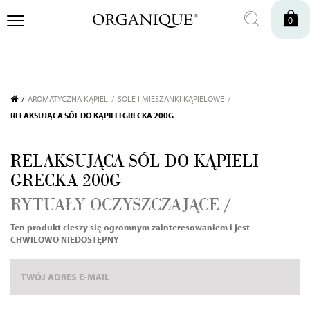
0
Sprawdź dostępność w sklepie stacjonarnym
AROMATYCZNA KĄPIEL
SOLE I MIESZANKI KĄPIELOWE
RELAKSUJĄCA SÓL DO KĄPIELI GRECKA 200G
RELAKSUJĄCA SÓL DO KĄPIELI
GRECKA 200G
RYTUAŁY OCZYSZCZAJĄCE /
Ten produkt cieszy się ogromnym zainteresowaniem i jest
CHWILOWO NIEDOSTĘPNY