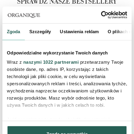
SPRAWDŹ NASZE BESTSELLERY
Zgoda
Szczegóły
Ustawienia reklam
O plikach c
‹
›
Odpowiedzialne wykorzystanie Twoich danych
Wraz z
naszymi 1022 partnerami
przetwarzamy Twoje
osobiste dane, np. adres IP, korzystając z takich
technologii jak pliki cookie, w celu wyświetlania
spersonalizowanych reklam i treści, analizowania tychże,
Kojące masło do ciała Soothing
Nawilżające masło do ciała Bloom
wychodzenia naprzeciw oczekiwaniom użytkowników i
Goat Milk
Essence
rozwoju produktów. Masz wybór odnośnie tego, kto
Masła i balsamy do ciała
Masła i balsamy do ciała
używa Twoich danych i w jakich celach to robi.
84,90 zł
84,90 zł
Jeśli wyrazisz na to zgodę, chcielibyśmy również:
PRODUKT CHWILOWO NIEDOSTĘPNY
PRODUKT CHWILOWO NIEDOSTĘPNY
Gromadzić dane dotyczące Twojej lokalizacji
Zgoda na wszystkie