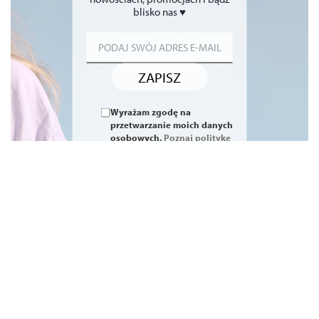
blisko nas ♥
ZAPISZ
Wyrażam zgodę na
przetwarzanie moich danych
osobowych.
Poznaj politykę
prywatności i regulamin.*
Sklep i dostawa
O Nas