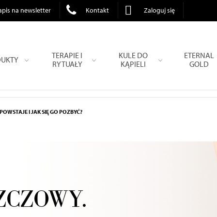
apis na newsletter
Kontakt
Zaloguj się
TERAPIE I
KULE DO
ETERNAL
UKTY
RYTUAŁY
KĄPIELI
GOLD
OWSTAJE I JAK SIĘ GO POZBYĆ?
ZCZOWY.