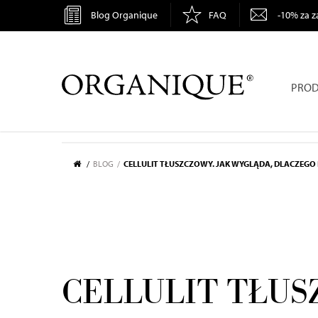
Blog Organique
FAQ
-10% za z
ORGANIQUE
PROD
BLOG
CELLULIT TŁUSZCZOWY. JAK WYGLĄDA, DLACZEGO P
CELLULIT TŁUS