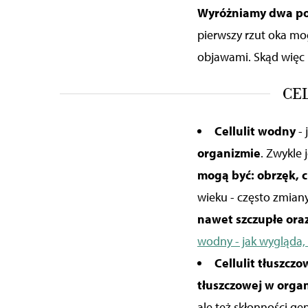
Wyróżniamy dwa pods
pierwszy rzut oka mog
objawami. Skąd więc 
CE
Cellulit wodny
- 
organizmie
. Zwykle 
mogą być: obrzęk, c
wieku - często zmiany
nawet szczupłe ora
wodny - jak wygląda, 
Cellulit tłuszczo
tłuszczowej w orga
ale też skłonności ge