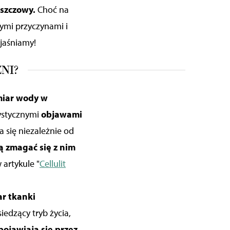
uszczowy.
Choć na
nymi przyczynami i
jaśniamy!
NI?
miar wody w
rystycznymi
objawami
a się niezależnie od
 zmagać się z nim
 artykule "
Cellulit
ar tkanki
iedzący tryb życia,
ojawiają się przez