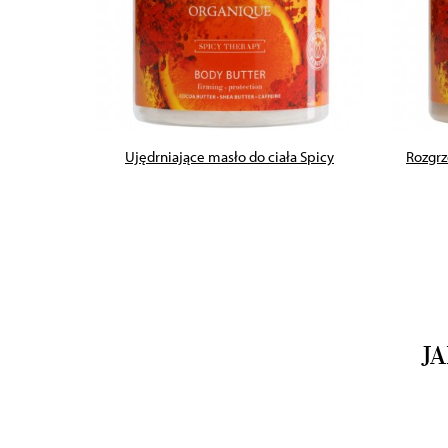
ZOBACZ PRODUKT
ciała
Ujędrniające masło do ciała Spicy
Rozgrz
J