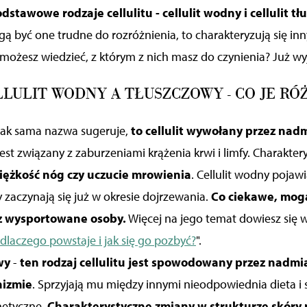
tawowe rodzaje cellulitu - cellulit wodny i cellulit tł
ą być one trudne do rozróżnienia, to charakteryzują się in
możesz wiedzieć, z którym z nich masz do czynienia? Już wy
LLULIT WODNY A TŁUSZCZOWY - CO JE RÓŻ
jak sama nazwa sugeruje,
to cellulit wywołany przez nad
jest związany z zaburzeniami krążenia krwi i limfy. Charakte
iężkość nóg czy uczucie mrowienia
. Cellulit wodny pojawi
 zaczynają się już w okresie dojrzewania.
Co ciekawe, mogą
z wysportowane osoby.
Więcej na jego temat dowiesz się w
dlaczego powstaje i jak się go pozbyć?
".
wy
-
ten rodzaj cellulitu jest spowodowany przez nadmi
nizmie
. Sprzyjają mu między innymi nieodpowiednia dieta i s
netyczne.
Charakterystyczne zmiany w strukturze skóry p