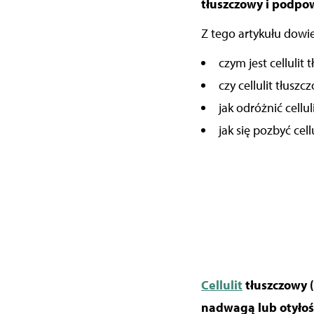
tłuszczowy i podpow
Z tego artykułu dowie
czym jest cellulit 
czy cellulit tłus
jak odróżnić cellu
jak się pozbyć cel
Cellulit
tłuszczowy 
nadwagą lub otyłoś