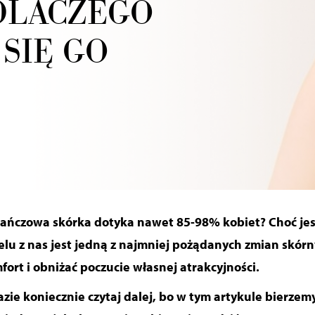
DLACZEGO
 SIĘ GO
rańczowa skórka dotyka nawet 85-98% kobiet? Choć jes
elu z nas jest jedną z najmniej pożądanych zmian skórn
rt i obniżać poczucie własnej atrakcyjności.
azie koniecznie czytaj dalej, bo w tym artykule bierzemy