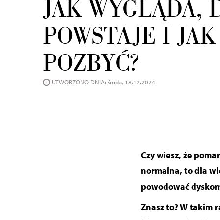
JAK WYGLĄDA, 
POWSTAJE I JAK
POZBYĆ?
UTWORZONO DNIA: środa, 18.12.2024
Czy wiesz, że poma
normalna, to dla wi
powodować dyskomfo
Znasz to? W takim r