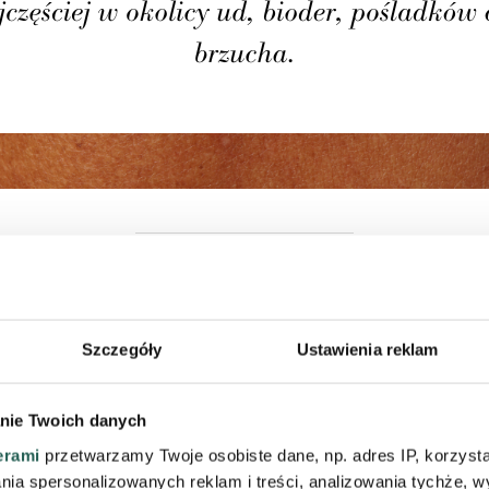
NY POWSTAWANIA CELLULITU TŁUS
Szczegóły
Ustawienia reklam
tu tłuszczowego sprzyja wiele wiele aspektów. Główną 
nie Twoich danych
uszczowych, który może być spowodowany przez:
erami
przetwarzamy Twoje osobiste dane, np. adres IP, korzystaj
lania spersonalizowanych reklam i treści, analizowania tychże,