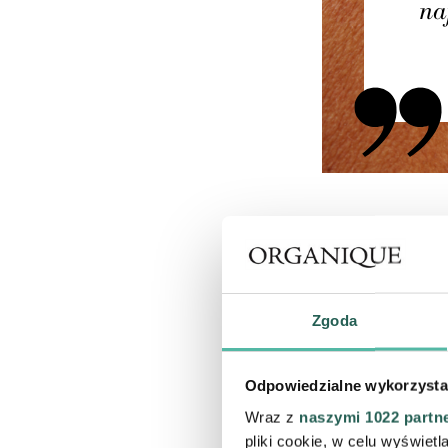
PRZYCZY
Zgoda
Powstawaniu celluli
Odpowiedzialne wykorzysta
nadmiar komórek tł
Wraz z
naszymi 1022 partn
pliki cookie, w celu wyświet