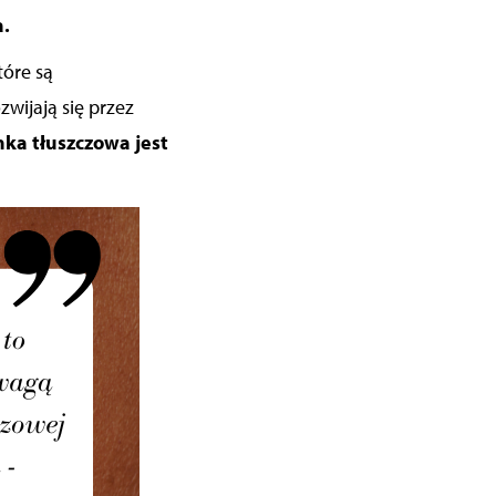
a.
które są
wijają się przez
nka tłuszczowa jest