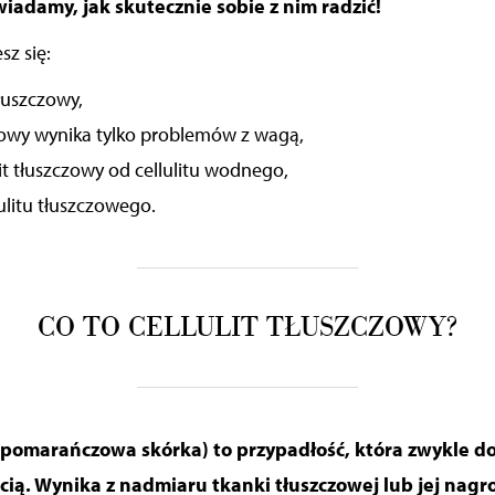
iadamy, jak skutecznie sobie z nim radzić!
sz się:
tłuszczowy,
zczowy wynika tylko problemów z wagą,
lit tłuszczowy od cellulitu wodnego,
lulitu tłuszczowego.
CO TO CELLULIT TŁUSZCZOWY?
(pomarańczowa skórka) to przypadłość, która zwykle do
cią. Wynika z nadmiaru tkanki tłuszczowej lub jej nag