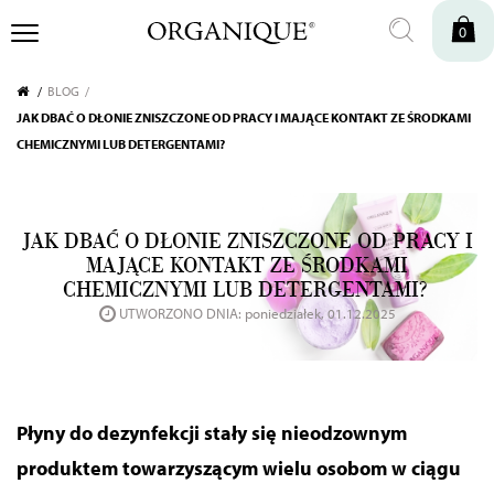
0
BLOG
JAK DBAĆ O DŁONIE ZNISZCZONE OD PRACY I MAJĄCE KONTAKT ZE ŚRODKAMI
CHEMICZNYMI LUB DETERGENTAMI?
JAK DBAĆ O DŁONIE ZNISZCZONE OD PRACY I
MAJĄCE KONTAKT ZE ŚRODKAMI
CHEMICZNYMI LUB DETERGENTAMI?
UTWORZONO DNIA: poniedziałek, 01.12.2025
Płyny do dezynfekcji stały się nieodzownym
produktem towarzyszącym
wielu osobom w ciągu