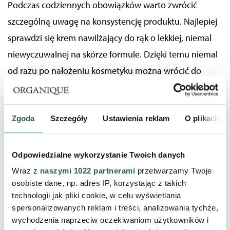
Podczas codziennych obowiązków warto zwrócić
szczególną uwagę na konsystencję produktu. Najlepiej
sprawdzi się krem
nawilżający
do rąk o lekkiej, niemal
niewyczuwalnej na skórze formule.
Dzięki temu
niemal
od razu po nałożeniu kosmetyku
można
wrócić do
działania! Aby każda aplikacja była momentem
wytchnienia i chwilą na drobne przyjemności, podczas
Zgoda
Szczegóły
Ustawienia reklam
O plikach c
pielęgnacji dłoni warto postawić na ulubione nuty
zapachowe.
Otulający i sensualny zapach
kremu do
rąk Black Orchid
pomoże poczuć Ci się niezwykle
Odpowiedzialne wykorzystanie Twoich danych
kobieco,
a
orzeźwiające nuty
Terapii Feel Up
,
Wraz z
naszymi 1022 partnerami
przetwarzamy Twoje
osobiste dane, np. adres IP, korzystając z takich
zapewnią Ci chwilę odświeżenia.
Z kolei
technologii jak pliki cookie, w celu wyświetlania
przeciwstarzeniowy krem do rąk Anti Aging
,
spersonalizowanych reklam i treści, analizowania tychże,
zawierający masło
shea
, pozostawi na Twoich
wychodzenia naprzeciw oczekiwaniom użytkowników i