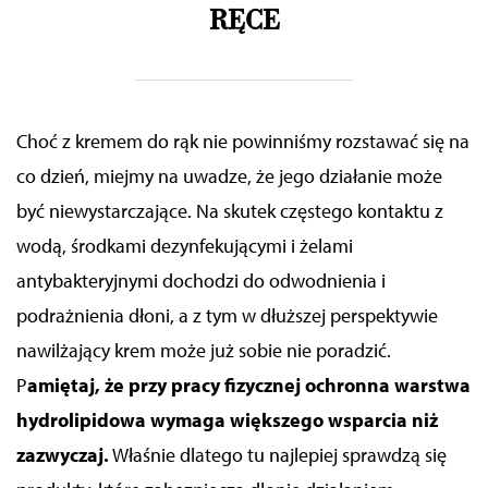
RĘCE
mogą udostępniać te informacje z innych urządzeń
elektrycznych od Ciebie lub uzyskiwanych podczas
korzystania z ich usług.
Choć z kremem do rąk nie powinniśmy rozstawać się na
co dzień, miejmy na uwadze, że jego działanie może
być niewystarczające. Na skutek częstego kontaktu z
wodą, środkami dezynfekującymi i żelami
antybakteryjnymi dochodzi do odwodnienia i
podrażnienia dłoni, a z tym w dłuższej perspektywie
nawilżający krem może już sobie nie poradzić.
P
amiętaj
, że
przy pracy fizycznej
ochronna warstwa
hydrolipidowa wymaga większego wsparcia niż
zazwyczaj.
Właśnie dlatego tu
najlepiej sprawdzą się