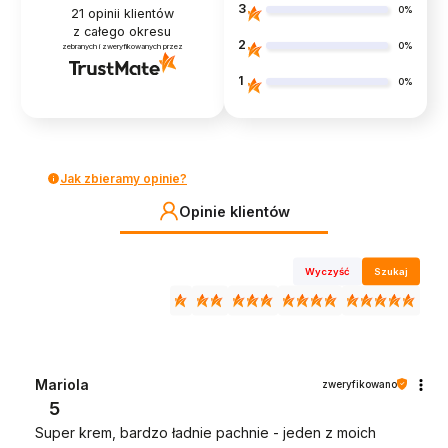
3
0%
21
opinii klientów
z całego okresu
2
0%
zebranych i zweryfikowanych przez
1
0%
Jak zbieramy opinie?
Opinie klientów
Wyczyść
Szukaj
Mariola
zweryfikowano
5
Super krem, bardzo ładnie pachnie - jeden z moich