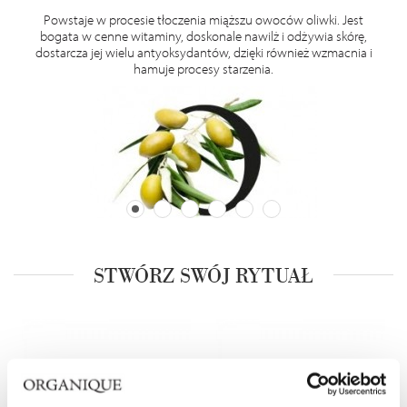
zką,
Powstaje w procesie tłoczenia miąższu owoców oliwki. Jest
Pozy
e
bogata w cenne witaminy, doskonale nawilż i odżywia skórę,
 i
dostarcza jej wielu antyoksydantów, dzięki również wzmacnia i
wy
hamuje procesy starzenia.
cza.
STWÓRZ SWÓJ RYTUAŁ
‹
›