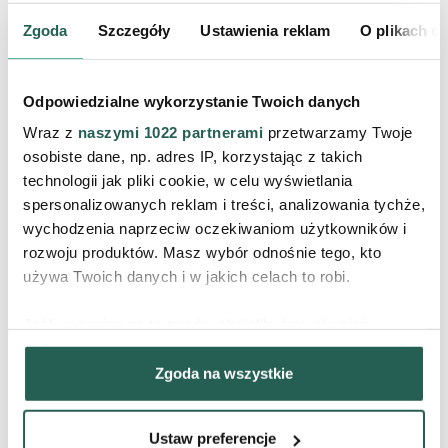
Zgoda
Szczegóły
Ustawienia reklam
O plikach c
Odpowiedzialne wykorzystanie Twoich danych
Odżywcza kula do kąpieli Anti
Przeciwstarzeniowe masło do ciała
Wraz z
naszymi 1022 partnerami
przetwarzamy Twoje
Ageing/Grape
Intense Anti-Ageing/Grape
Kule do kąpieli
Masła i balsamy do ciała
osobiste dane, np. adres IP, korzystając z takich
technologii jak pliki cookie, w celu wyświetlania
24,90 zł
84,90 zł
spersonalizowanych reklam i treści, analizowania tychże,
PRODUKT CHWILOWO NIEDOSTĘPNY
PRODUKT CHWILOWO NIEDOSTĘPNY
wychodzenia naprzeciw oczekiwaniom użytkowników i
rozwoju produktów. Masz wybór odnośnie tego, kto
używa Twoich danych i w jakich celach to robi.
SPRAWDŹ NASZE BESTSELLERY
Jeśli wyrazisz na to zgodę, chcielibyśmy również:
Gromadzić dane dotyczące Twojej lokalizacji
Zgoda na wszystkie
geograficznej z dokładnością nawet do kilku metrów
Identyfikować Twoje urządzenie, aktywnie analizując
charakteryzującego je zbiory danych (fingerprinting,
Ustaw preferencje