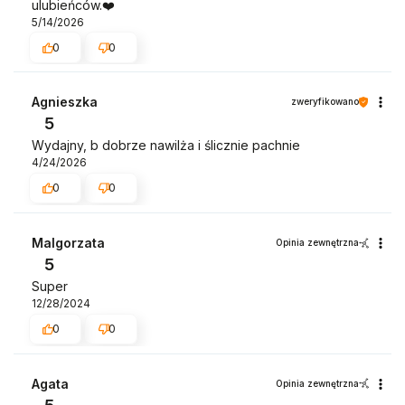
ulubieńców.❤️
5/14/2026
0
0
Agnieszka
zweryfikowano
5
Wydajny, b dobrze nawilża i ślicznie pachnie
4/24/2026
0
0
Malgorzata
Opinia zewnętrzna
5
Super
12/28/2024
0
0
Agata
Opinia zewnętrzna