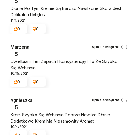
5
Dłonie Po Tym Kremie Są Bardzo Nawilżone Skóra Jest
Delikatna I Miękka
11/1/2021
0
0
Marzena
Opinia zewnętrzna
5
Uwielbiam Ten Zapach I Konsystencję I To Że Szybko
Się Wchłania.
10/15/2021
0
0
Agnieszka
Opinia zewnętrzna
5
Krem Szybko Się Wchłania Dobrze Nawilża Dłonie.
Dodatkowo Krem Ma Niesamowity Aromat.
10/4/2021