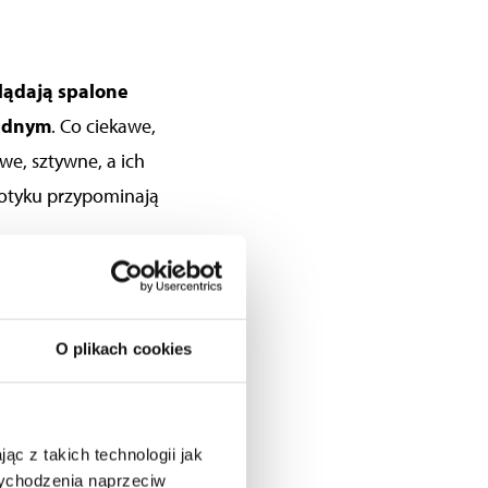
lądają spalone
jednym
.
Co ciekawe,
awe, sztywne, a ich
dotyku przypominają
e bardziej
tzw. mostków
zyszy temu swędząca
O plikach cookies
e Twoje włosy
ąc z takich technologii jak
e ma sposobu, by go
 wychodzenia naprzeciw