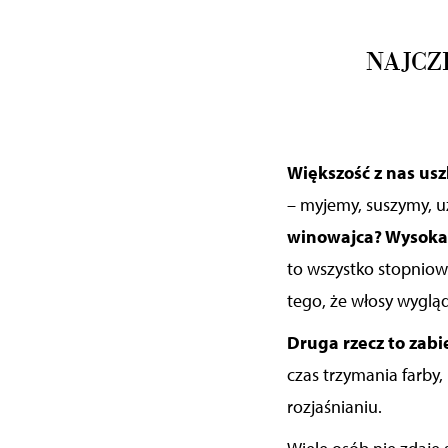
NAJCZ
Większość z nas us
– myjemy, suszymy, u
winowajca? Wysoka
to wszystko stopniow
tego, że
włosy wyglą
Druga rzecz to zabi
czas trzymania farby,
rozjaśnianiu
.