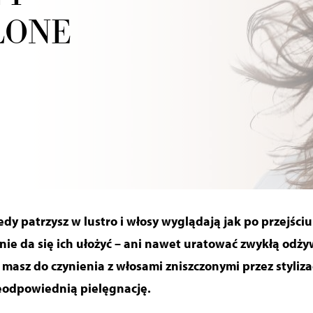
LONE
iedy patrzysz w lustro i włosy wyglądają jak po przejśc
 nie da się ich ułożyć – ani nawet uratować zwykłą odży
 masz do czynienia z włosami zniszczonymi przez styliz
ieodpowiednią pielęgnację.