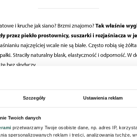
atowe i kruche jak siano? Brzmi znajomo?
Tak właśnie wyg
ły przez piekło prostownicy, suszarki i rozjaśniacza w 
jaśnianiu
najczęściej wcale nie są białe. Często robią się żółt
pałki.
Straciły
naturalny blask
, elastyczność i odporność. W 
że bez słodyczy.
kre włosy schną godzinami, a po wyschnięciu są jeszcz
oże być znak uszkodzenia struktur włosów i zerwania 
czyli tego, co trzyma Twoje pasma „w całości”.
Często towar
Szczegóły
Ustawienia reklam
ona fryzura to nie tylko problem estetyczny – to też sygnał, ż
nie Twoich danych
erami
przetwarzamy Twoje osobiste dane, np. adres IP, korzystaj
jeśli włos został całkowicie złamany lub rozdwojony, ni
lania spersonalizowanych reklam i treści, analizowania tychże,