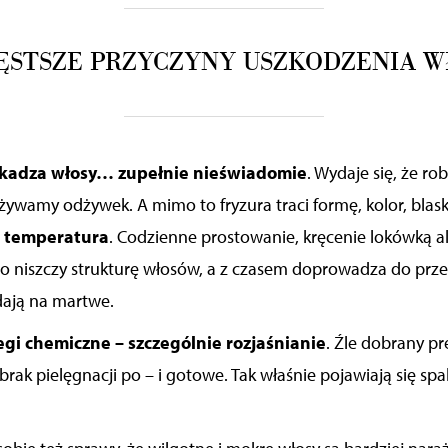
ĘSTSZE PRZYCZYNY USZKODZENIA 
zkadza włosy… zupełnie nieświadomie
. Wydaje się, że r
żywamy odżywek. A mimo to fryzura traci formę, kolor, blas
 temperatura
. Codzienne prostowanie, kręcenie lokówką a
o niszczy
strukturę włosów
, a z czasem doprowadza do przes
dają
na martwe.
egi chemiczne – szczególnie rozjaśnianie
. Źle dobrany pr
 brak pielęgnacji po – i gotowe. Tak właśnie pojawiają się
spa