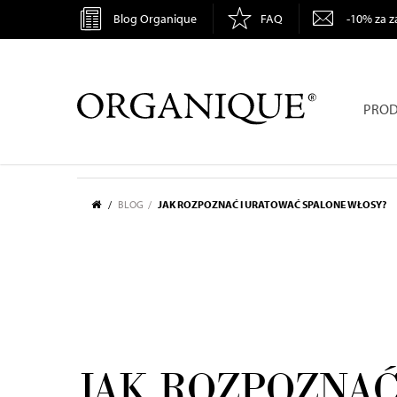
Blog Organique
FAQ
-10% za z
ORGANIQUE
PROD
BLOG
JAK ROZPOZNAĆ I URATOWAĆ SPALONE WŁOSY?
JAK ROZPOZNAĆ