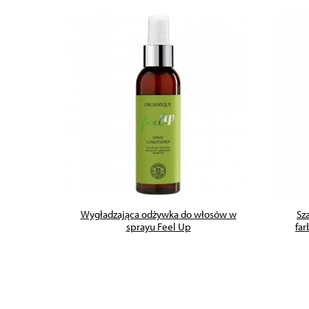
ZOBACZ PRODUKT
likatnych
Wygładzająca odżywka do włosów w
Sz
sprayu Feel Up
far