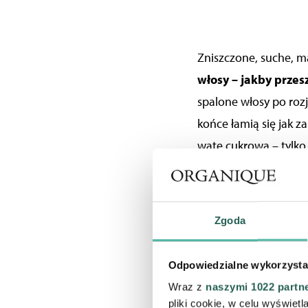
Zniszczone, suche, m
włosy
– jakby przesz
spalone włosy po roz
końce łamią się jak za
watę cukrową – tylko 
Masz wrażenie, że
mo
spuszone? To też m
dwusiarczkowych
– 
Zgoda
skóra głowy
, bo spal
potrzebują pomocy.
Odpowiedzialne wykorzysta
Wraz z
naszymi 1022 partn
Warto wiedzieć, że 
pliki cookie, w celu wyświet