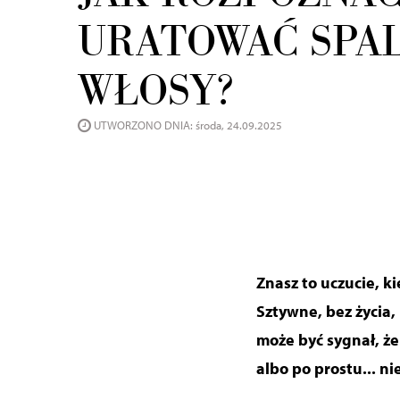
URATOWAĆ SPA
WŁOSY?
UTWORZONO DNIA: środa, 24.09.2025
Znasz to uczucie, k
Sztywne, bez życia,
może być sygnał, że
albo po prostu... n