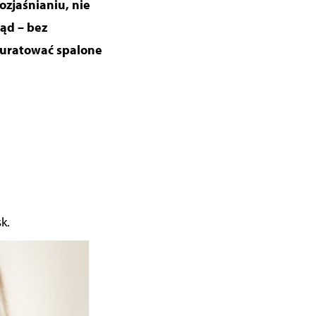
ozjaśnianiu, nie
ląd – bez
z uratować spalone
k.