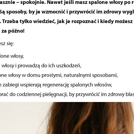
rasznie – spokojnie. Nawet jeśli masz spalone włosy po r
Są sposoby, by je wzmocnić i przywrócić im zdrowy wyg
. Trzeba tylko wiedzieć, jak je rozpoznać i kiedy możes
 za późno!
sz się:
lone włosy,
ą włosy i prowadzą do ich uszkodzeń,
lone włosy w domu prostymi, naturalnymi sposobami,
ne zabiegi wspierają regenerację spalonych włosów,
brać do codziennej pielęgnacji, by przywrócić im zdrowy blas