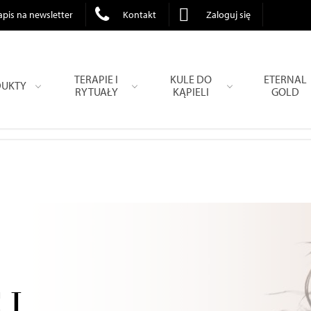
apis na newsletter
Kontakt
Zaloguj się
TERAPIE I
KULE DO
ETERNAL
UKTY
RYTUAŁY
KĄPIELI
GOLD
 I