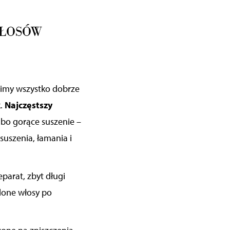
WŁOSÓW
obimy wszystko dobrze
k.
Najczęstszy
lbo gorące suszenie –
uszenia, łamania i
eparat, zbyt długi
lone włosy po