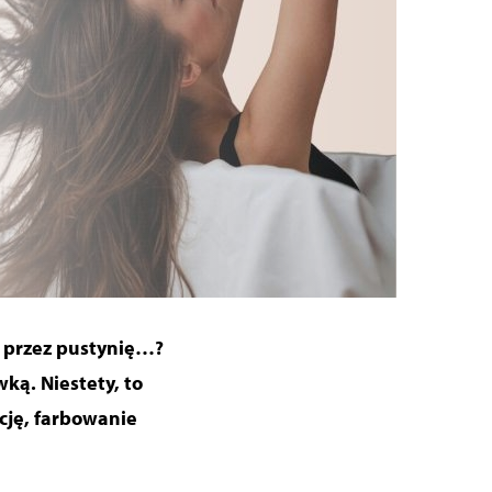
iu przez pustynię…?
wką. Niestety, to
ację, farbowanie