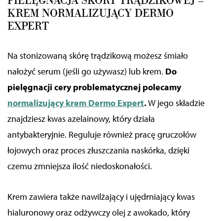
PIELĘGNACJA SKÓRY TRĄDZIKOWEJ –
KREM NORMALIZUJĄCY DERMO
EXPERT
Na stonizowaną skórę trądzikową możesz śmiało
nałożyć serum (jeśli go używasz) lub krem.
Do
pielęgnacji cery problematycznej polecamy
normalizujący krem Dermo Expert
.
W jego składzie
znajdziesz kwas azelainowy, który działa
antybakteryjnie. Reguluje również pracę gruczołów
łojowych oraz proces złuszczania naskórka, dzięki
czemu zmniejsza ilość niedoskonałości.
Krem zawiera także nawilżający i ujędrniający kwas
hialuronowy oraz odżywczy olej z awokado,
który