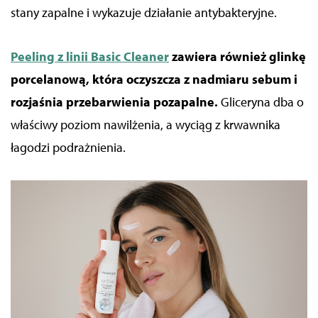
społecznościowego, dostępnego w aplikacji. Partnerzy
stany zapalne
i wykazuje działanie antybakteryjne.
mogą udostępniać te informacje z innych urządzeń
elektrycznych od Ciebie lub uzyskiwanych podczas
korzystania z ich usług.
Peeling z linii Basic Cleaner
zawiera również glinkę
porcelanową, która oczyszcza z nadmiaru sebum i
rozjaśnia przebarwienia
pozapalne
.
Gliceryna dba o
właściwy poziom nawilżenia, a wyciąg z krwawnika
łagodzi podrażnienia.