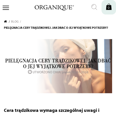
0
BLOG
PIELĘGNACJA CERY TRĄDZIKOWEJ. JAK DBAĆ O JEJ WYJĄTKOWE POTRZEBY?
PIELĘGNACJA CERY TRĄDZIKOWEJ. JAK DBAĆ
O JEJ WYJĄTKOWE POTRZEBY?
UTWORZONO DNIA: piątek, 02.01.2026
Cera trądzikowa wymaga szczególnej uwagi i