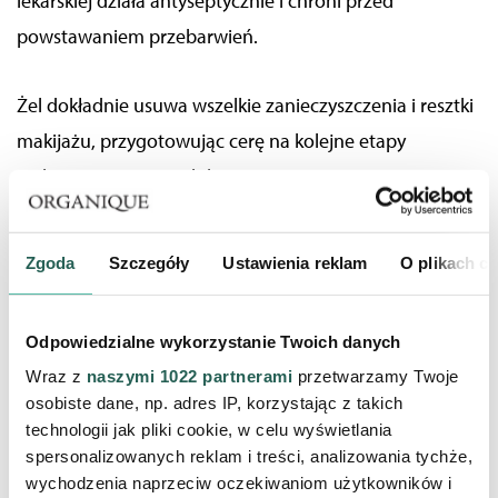
lekarskiej działa antyseptycznie i chroni przed
powstawaniem przebarwień.
Żel dokładnie usuwa wszelkie zanieczyszczenia i resztki
makijażu, przygotowując cerę na kolejne etapy
pielęgnacji
porannej lub wieczornej.
Zgoda
Szczegóły
Ustawienia reklam
O plikach c
Odpowiedzialne wykorzystanie Twoich danych
Wraz z
naszymi 1022 partnerami
przetwarzamy Twoje
osobiste dane, np. adres IP, korzystając z takich
technologii jak pliki cookie, w celu wyświetlania
spersonalizowanych reklam i treści, analizowania tychże,
wychodzenia naprzeciw oczekiwaniom użytkowników i