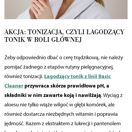
AKCJA: TONIZACJA, CZYLI ŁAGODZĄCY
TONIK W ROLI GŁÓWNEJ
Żeby odpowiednio dbać o cerę trądzikową, nie należy
pomijać żadnego z etapów rutyny pielęgnacyjnej,
również tonizacji.
Łagodzący tonik z linii Basic
Cleaner
przywraca skórze prawidłowe pH, a
składniki w nim zawarte koją i nawilżają
. Wyciąg z
aloesu nie tylko wiąże wilgoć w głębi
komórek
, ale
również dostarcza niezbędnych witamin i poprawia
jędrność. Razem z ekstraktem z lukrecji i pantenolem