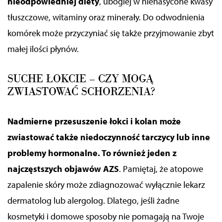
nieodpowiedniej diety
, ubogiej w nienasycone kwasy
tłuszczowe, witaminy oraz minerały.
Do odwodnienia
komórek może przyczyniać się także przyjmowanie zbyt
małej ilości płynów.
SUCHE ŁOKCIE – CZY MOGĄ
ZWIASTOWAĆ SCHORZENIA?
Nadmierne przesuszenie łokci i kolan może
zwiastować także niedoczynność tarczycy lub inne
problemy hormonalne. To również jeden z
najczęstszych objawów AZS
.
Pamiętaj, że
atopowe
zapalenie skóry może zdiagnozować wyłącznie lekarz
dermatolog
lub alergolog
. Dlatego, jeśli żadne
kosmetyki i domowe sposoby nie pomagają na Twoje