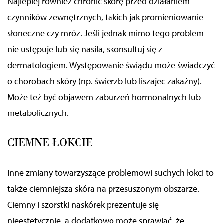
Najlepiej również
chronić skórę przed działaniem
czynników zewnętrznych,
takich jak promieniowanie
słoneczne czy mróz
. Jeśli jednak mimo tego problem
nie ustępuje lub się nasila, skonsultuj się z
dermatologiem. Występowanie świądu może świadczyć
o chorobach
skóry (
np. świerzb lub liszajec zakaźny
)
.
Może też być objawem zaburzeń hormonalnych lub
metabolicznych.
CIEMNE ŁOKCIE
Inne zmiany towarzyszące problemowi suchych łokci to
także
ciemniejsza
skóra na przesuszonym obszarze.
Ciemny i szorstki naskórek prezentuje się
nieestetycznie,
a dodatkowo
może sprawiać, że