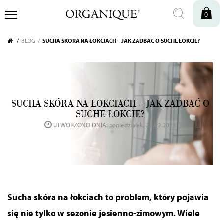
0
BLOG
SUCHA SKÓRA NA ŁOKCIACH – JAK ZADBAĆ O SUCHE ŁOKCIE?
SUCHA SKÓRA NA ŁOKCIACH – JAK ZADBAĆ O
SUCHE ŁOKCIE?
UTWORZONO DNIA: poniedziałek, 27.02.2023
Sucha skóra na łokciach to problem, który pojawia
się nie tylko w sezonie jesienno-zimowym. Wiele