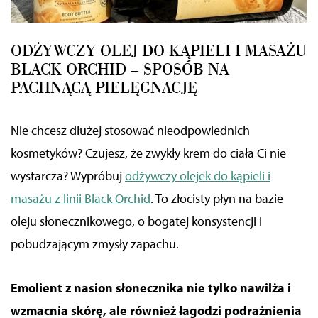
ODŻYWCZY OLEJ DO KĄPIELI I MASAŻU
BLACK ORCHID – SPOSÓB NA
PACHNĄCĄ PIELĘGNACJĘ
Nie chcesz dłużej stosować nieodpowiednich
kosmetyków? Czujesz, że zwykły krem do ciała Ci nie
wystarcza? Wypróbuj
odżywczy olejek do kąpieli i
masażu z linii Black Orchid
. To złocisty płyn na bazie
oleju słonecznikowego, o bogatej konsystencji i
pobudzającym zmysły zapachu.
Emolient z nasion słonecznika nie tylko nawilża i
wzmacnia skórę, ale również łagodzi podrażnienia