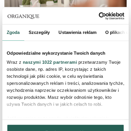
Żeby raz na zawsze pożegnać suche kolana i łokcie,
należy zacząć od ustalenia przyczyny nadmiernego
Zgoda
Szczegóły
Ustawienia reklam
O plikach c
przesuszania skóry. Jeśli okaże się, że to jeden z
objawów atopowego zapalenia skóry lub
Odpowiedzialne wykorzystanie Twoich danych
niedoczynności tarczycy, konieczne jest podjęcie
Wraz z
naszymi 1022 partnerami
przetwarzamy Twoje
odpowiedniego leczenia.
osobiste dane, np. adres IP, korzystając z takich
technologii jak pliki cookie, w celu wyświetlania
spersonalizowanych reklam i treści, analizowania tychże,
Jeżeli
jednak problemy z suchą skórą łokci to kwestia
wychodzenia naprzeciw oczekiwaniom użytkowników i
działania
czynników zewnętrznych, wystarczy właściwa
rozwoju produktów. Masz wybór odnośnie tego, kto
pielęgnacja, regularne
nawilżanie
, złuszczanie i dobry
używa Twoich danych i w jakich celach to robi.
krem barierowy.
Jeśli wyrazisz na to zgodę, chcielibyśmy również:
Gromadzić dane dotyczące Twojej lokalizacji
REGULARNE ZŁUSZCZANIE MARTWYCH