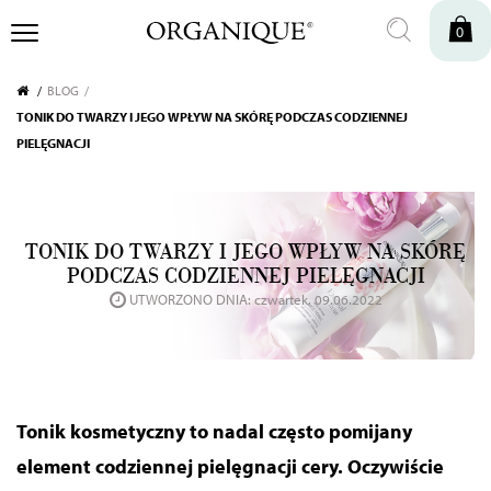
0
BLOG
TONIK DO TWARZY I JEGO WPŁYW NA SKÓRĘ PODCZAS CODZIENNEJ
PIELĘGNACJI
TONIK DO TWARZY I JEGO WPŁYW NA SKÓRĘ
PODCZAS CODZIENNEJ PIELĘGNACJI
UTWORZONO DNIA: czwartek, 09.06.2022
Tonik kosmetyczny to nadal często pomijany
element codziennej pielęgnacji cery. Oczywiście