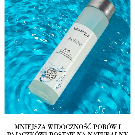
MNIEJSZA WIDOCZNOŚĆ PORÓW I
PAJĄCZKÓW? POSTAW NA NATURALNY