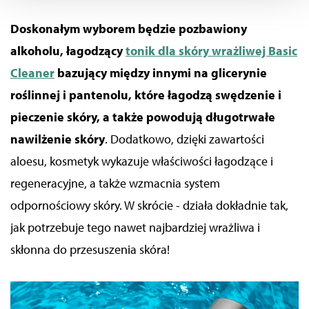
reklam, aby oferować Ci funkcje społecznościowe i
analizować ruch w naszych witrynach. Informacje o tym,
Doskonałym wyborem będzie pozbawiony
jak korzystać z naszej aplikacji, udostępniania
alkoholu, łagodzący
tonik dla skóry wrażliwej Basic
społecznościowego, dostępnego w aplikacji. Partnerzy
Cleaner
bazujący między innymi na glicerynie
mogą udostępniać te informacje z innych urządzeń
elektrycznych od Ciebie lub uzyskiwanych podczas
roślinnej i pantenolu, które łagodzą swędzenie i
korzystania z ich usług.
pieczenie skóry, a także powodują długotrwałe
nawilżenie skóry
. Dodatkowo, dzięki zawartości
aloesu, kosmetyk wykazuje właściwości łagodzące i
regeneracyjne, a także wzmacnia system
odpornościowy skóry. W skrócie - działa dokładnie tak,
jak potrzebuje tego nawet najbardziej wrażliwa i
skłonna do przesuszenia skóra!