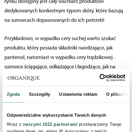
rynku dostępny jest cały wachlarz produktów
dedykowanych konkretnym typom skóry, które bazują
na surowcach dopasowanych do ich potrzeb!
Przykładowo, w wypadku cery suchej warto szukać
produktu, który posiada składniki nawilżające, jak
pantenol, natomiast w wypadku cery trądzikowej -
surowce ściągające, odkażające i łagodzące, jak na
przykład ekstrakt z oczaru wirginijskiego. Cery wrażliwe
natomiast powinny zwrócić szczególną uwagę na brak
alkoholu etylowego w składzie.
Zgoda
Szczegóły
Ustawienia reklam
O plikach c
Który tonik do twarzy będzie dla Ciebie najlepszy?
Odpowiedzialne wykorzystanie Twoich danych
Sprawdź selekcję od Organique i wybierz ideał dla
Wraz z
naszymi 1022 partnerami
przetwarzamy Twoje
Twojej skóry!
osobiste dane, np. adres IP, korzystając z takich