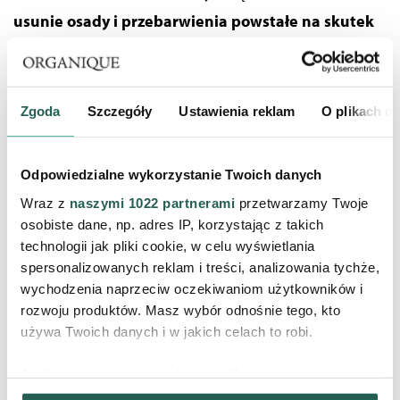
usunie osady i przebarwienia powstałe na skutek
spożywania barwiących produktów
, jak kawa,
herbata czy czerwone wino. Po pasty do zębów z
dodatkiem węgla aktywowanego sięgnąć powinni
Zgoda
Szczegóły
Ustawienia reklam
O plikach c
również palacze, gdyż
pomoże on również pozbyć się
nieestetycznych brązowych nalotów na szkliwie.
Odpowiedzialne wykorzystanie Twoich danych
Wraz z
naszymi 1022 partnerami
przetwarzamy Twoje
Nic nie stoi na przeszkodzie, by samemu
osobiste dane, np. adres IP, korzystając z takich
przygotować pastę w węglem aktywnym.
Wystarczy
technologii jak pliki cookie, w celu wyświetlania
spersonalizowanych reklam i treści, analizowania tychże,
zawartość kapsułki lub rozkruszoną tabletkę węgla
wychodzenia naprzeciw oczekiwaniom użytkowników i
aktywnego dodać do pasty do zębów i umyć nią zęby.
rozwoju produktów. Masz wybór odnośnie tego, kto
Możesz również przygotować gęstą pastę z węgla
używa Twoich danych i w jakich celach to robi.
leczniczego i wody. Nałóż ją na zęby i rozpocznij
Jeśli wyrazisz na to zgodę, chcielibyśmy również:
szczotkowanie. Nie musisz obawiać się czarnego koloru
Gromadzić dane dotyczące Twojej lokalizacji