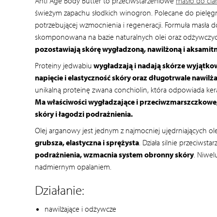
Anti Age Body Butter to przeciwstarzeniowe
masło do ciał
świeżym zapachu słodkich winogron. Polecane do pielęgnacj
potrzebującej wzmocnienia i regeneracji. Formuła masła do
skomponowana na bazie naturalnych olei oraz odżywczy
pozostawiają skórę wygładzoną, nawilżoną i aksamit
Proteiny jedwabiu
wygładzają i nadają skórze wyjątk
napięcie i elastyczność skóry oraz długotrwale nawilża
unikalną proteinę zwana conchiolin, która odpowiada ker
Ma właściwości wygładzające i przeciwzmarszczkowe,
skóry i łagodzi podrażnienia.
Olej arganowy jest jednym z najmocniej ujędrniających ole
grubsza, elastyczna i sprężysta
. Działa silnie przeciwst
podrażnienia, wzmacnia system obronny skóry
. Niwel
nadmiernym opalaniem.
Działanie:
nawilżające i odżywcze