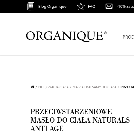
Blog Organique
FAQ
-10% za z
Sprawdź dostępność w sklepie stacjonarnym
ORGANIQUE
PROD
PIELĘGNACJA CIAŁA
MASŁA I BALSAMY DO CIAŁA
PRZECI
PRZECIWSTARZENIOWE
MASŁO DO CIAŁA NATURALS
ANTI AGE