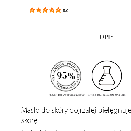
5.0
OPIS
Pante
Prowitamina witaminy B5. Charakteryzuje się m
struktury skóry, gdzie stymuluje podziały komór
regeneracji mikrouszkodzeń, łagodzi podrażnie
skórze, nawilża 
Masło do skóry dojrzałej pielęgnuje
skórę