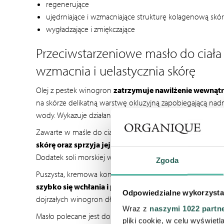
regenerujące
ujędrniające i wzmacniające strukturę kolagenową skó
wygładzające i zmiękczające
Przeciwstarzeniowe masło do ciał
wzmacnia i uelastycznia skórę
Olej z pestek winogron
zatrzymuje nawilżenie wewnątr
na skórze delikatną warstwę okluzyjną zapobiegającą 
wody. Wykazuje działanie ściągające i wzmacniające, a takż
Zawarte w maśle do ciała połączenie gliceryny i pantenol
skórę oraz sprzyja jej odbudowie po podrażnieniach
Dodatek soli morskiej wpływa na zmniejszenie obrzęków i 
Zgoda
Puszysta, kremowa konsystencja sprawia, że
masło jest b
szybko się wchłania i pozostawia skórę miękką
i jedwa
Odpowiedzialne wykorzysta
dojrzałych winogron długo utrzymuje się na skórze.
Wraz z
naszymi 1022 partn
Masło polecane jest do stosowania po kąpieli z użyciem pr
pliki cookie, w celu wyświet