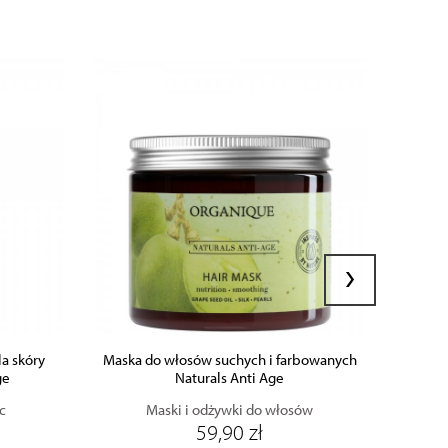
ZOBACZ PRODUKT
›
DODAJ DO KOSZYKA
la skóry
Maska do włosów suchych i farbowanych
Zestaw
ge
Naturals Anti Age
c
Maski i odżywki do włosów
59,90 zł