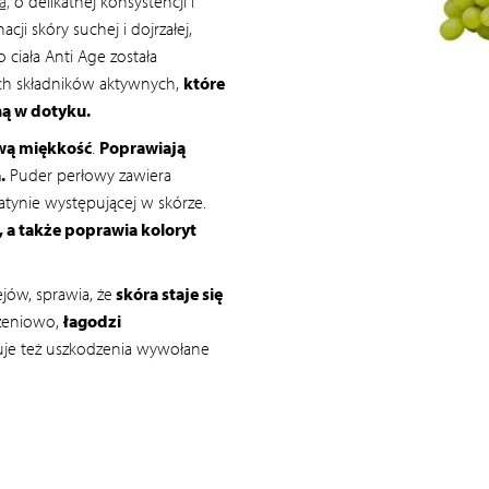
a,
o delikatnej konsystencji i
i skóry suchej i dojrzałej,
 ciała Anti Age została
ch składników aktywnych,
które
ną w dotyku.
ową miękkość
.
Poprawiają
.
Puder perłowy zawiera
atynie występującej w skórze.
 a także poprawia koloryt
jów, sprawia, że
skóra staje się
arzeniowo,
łagodzi
uje też uszkodzenia wywołane