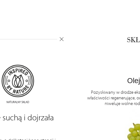
SKŁ
nol
Ole
ałą cząsteczką, dlatego łatwo przenika w
Pozyskiwany w drodze ekst
kowe, przez co przyspiesza proces gojenia i
właściwości regenerujące, o
nia i zaczerwienienia, zatrzymuje wodę w
niweluje wolne rodn
i zmiękcza.
 suchą i dojrzała