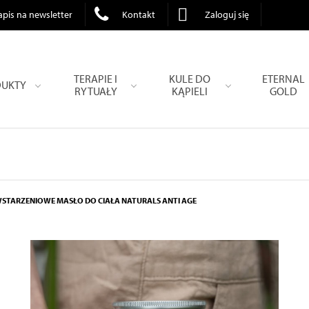
apis na newsletter
Kontakt
Zaloguj się
TERAPIE I
KULE DO
ETERNAL
UKTY
RYTUAŁY
KĄPIELI
GOLD
WSTARZENIOWE MASŁO DO CIAŁA NATURALS ANTI AGE