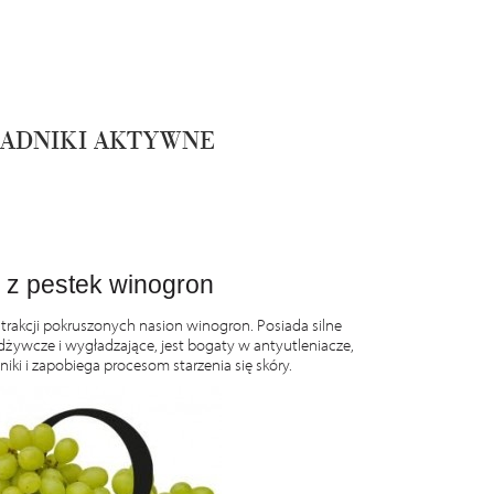
ADNIKI AKTYWNE
j z pestek winogron
rakcji pokruszonych nasion winogron. Posiada silne
Bogaty w amino
dżywcze i wygładzające, jest bogaty w antyutleniacze,
iki i zapobiega procesom starzenia się skóry.