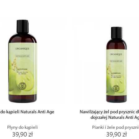
ZOBACZ PRODUKT
ZOBACZ PRODUKT
DODAJ DO KOSZYKA
DODAJ DO KOSZYKA
 do kąpieli Naturals Anti Age
Nawilżający żel pod prysznic d
dojrzałej Naturals Anti A
Płyny do kąpieli
Pianki i żele pod pryszni
39,90 zł
39,90 zł