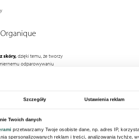
ry
a Organique
z skóry,
dzięki temu, że tworzy
nadmiernemu odparowywaniu
e
poprawia napięcie skóry
.
u
nawilża i silnie regeneruje
 i mikrouszkodzeniach
.
opóźnia procesy starzenia.
Szczegóły
Ustawienia reklam
ardzo przyjemne w aplikacji,
bistą w dotyku. Zapach
nie Twoich danych
erami
przetwarzamy Twoje osobiste dane, np. adres IP, korzystaj
oduktów z serii Naturals Anti
lania spersonalizowanych reklam i treści, analizowania tychże,