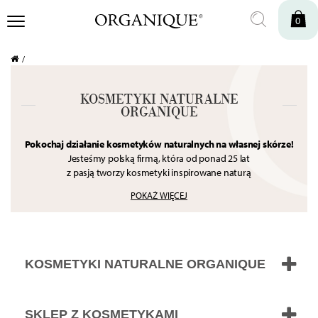
0
KOSMETYKI NATURALNE
ORGANIQUE
Pokochaj działanie kosmetyków naturalnych na własnej skórze!
Jesteśmy polską firmą, która od ponad 25 lat
z pasją tworzy kosmetyki inspirowane naturą
przede wszystkim dla wyjątkowych kobiet.
POKAŻ WIĘCEJ
Kobiet, które pragną podkreślić swoje naturalne piękno,
szukają źródła pozytywnej energii, odprężenia
i sposobu na oderwanie się od rzeczywistości.
W naszych produktach wykorzystujemy wyselekcjonowane
składniki
KOSMETYKI NATURALNE ORGANIQUE
aktywne – ekstrakty z kwiatów, owoców, ziół, naturalne oleje i
masła,
które zapewniają skuteczną i niezwykle przyjemną pielęgnację.
SKLEP Z KOSMETYKAMI
Nasze produkty wyróżniają się aksamitnymi konsystencjami,