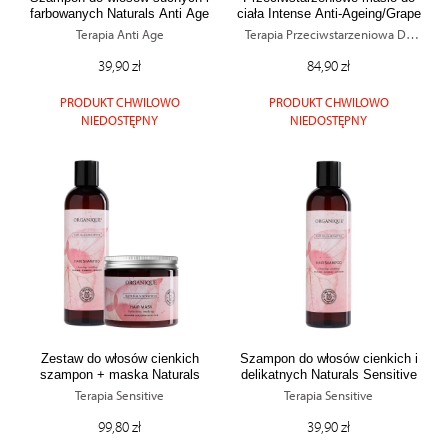
farbowanych Naturals Anti Age
ciała Intense Anti-Ageing/Grape
Terapia Anti Age
Terapia Przeciwstarzeniowa Do
Ciała
39,90 zł
84,90 zł
PRODUKT CHWILOWO
PRODUKT CHWILOWO
NIEDOSTĘPNY
NIEDOSTĘPNY
Zestaw do włosów cienkich
Szampon do włosów cienkich i
szampon + maska Naturals
delikatnych Naturals Sensitive
Sensitive
Terapia Sensitive
Terapia Sensitive
99,80 zł
39,90 zł