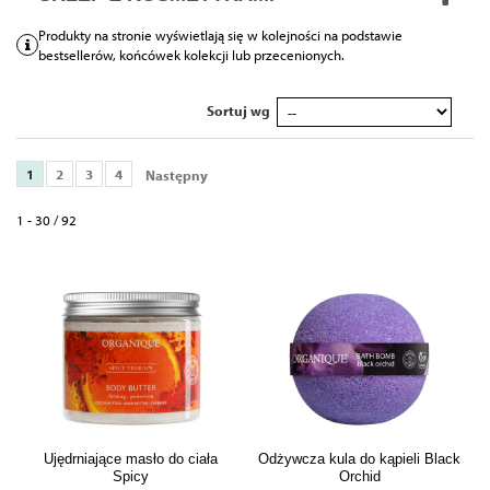
unikalnymi zapachami i eleganckimi opakowaniami,
Produkty na stronie wyświetlają się w kolejności na podstawie
pobudzając tym samym wszystkie zmysły.
bestsellerów, końcówek kolekcji lub przecenionych.
Sortuj wg
1
2
3
4
Następny
1 - 30 / 92
Ujędrniające masło do ciała
Odżywcza kula do kąpieli Black
Spicy
Orchid