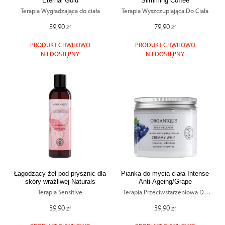
Eternal Gold
Slimming Coffee
Terapia Wygładzająca do ciała
Terapia Wyszczuplająca Do Ciała
39,90 zł
79,90 zł
PRODUKT CHWILOWO
PRODUKT CHWILOWO
NIEDOSTĘPNY
NIEDOSTĘPNY
Łagodzący żel pod prysznic dla
Pianka do mycia ciała Intense
skóry wrażliwej Naturals
Anti-Ageing/Grape
Sensitive
Terapia Sensitive
Terapia Przeciwstarzeniowa Do
Ciała
39,90 zł
39,90 zł