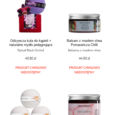
Odżywcza kula do kąpieli +
Balsam z masłem shea
naturalne mydło pielęgnujące
Pomarańcza Chilli
Black Orchid
Rytuał Black Orchid
Balsamy z masłem shea
49,80 zł
44,90 zł
PRODUKT CHWILOWO
PRODUKT CHWILOWO
NIEDOSTĘPNY
NIEDOSTĘPNY