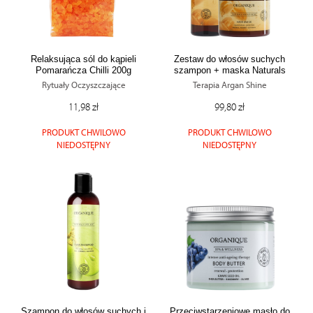
mogą udostępniać te informacje z innych urządzeń
elektrycznych od Ciebie lub uzyskiwanych podczas
korzystania z ich usług.
Relaksująca sól do kąpieli
Zestaw do włosów suchych
Pomarańcza Chilli 200g
szampon + maska Naturals
Argan Shine
Rytuały Oczyszczające
Terapia Argan Shine
11,98 zł
99,80 zł
PRODUKT CHWILOWO
PRODUKT CHWILOWO
NIEDOSTĘPNY
NIEDOSTĘPNY
Szampon do włosów suchych i
Przeciwstarzeniowe masło do