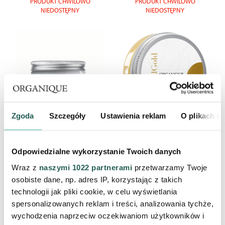
PRODUKT CHWILOWO
PRODUKT CHWILOWO
NIEDOSTĘPNY
NIEDOSTĘPNY
Zgoda
Szczegóły
Ustawienia reklam
O plikach c
Pianka do mycia ciała Sea
Wygładzający balsam z masłem
Essence
shea Eternal Gold
Terapia Detoksykująca Do Ciała
Terapia Wygładzająca do ciała
Odpowiedzialne wykorzystanie Twoich danych
39,90 zł
79,90 zł
Wraz z
naszymi 1022 partnerami
przetwarzamy Twoje
osobiste dane, np. adres IP, korzystając z takich
PRODUKT CHWILOWO
PRODUKT CHWILOWO
technologii jak pliki cookie, w celu wyświetlania
NIEDOSTĘPNY
NIEDOSTĘPNY
spersonalizowanych reklam i treści, analizowania tychże,
wychodzenia naprzeciw oczekiwaniom użytkowników i