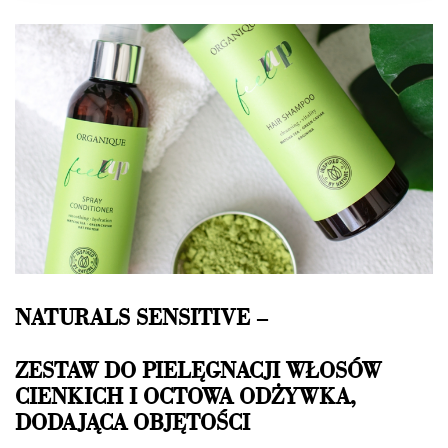
jak korzystać z naszej aplikacji, udostępniania
społecznościowego, dostępnego w aplikacji. Partnerzy
mogą udostępniać te informacje z innych urządzeń
elektrycznych od Ciebie lub uzyskiwanych podczas
korzystania z ich usług.
NATURALS SENSITIVE –
ZESTAW DO PIELĘGNACJI WŁOSÓW
CIENKICH I OCTOWA ODŻYWKA,
DODAJĄCA OBJĘTOŚCI