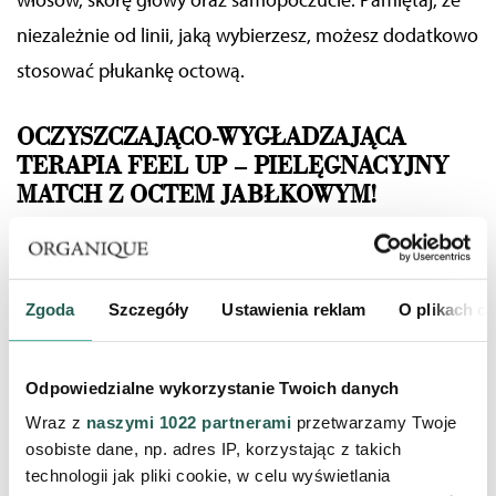
niezależnie od linii, jaką wybierzesz, możesz dodatkowo
stosować
płukankę octową
.
OCZYSZCZAJĄCO-WYGŁADZAJĄCA
TERAPIA FEEL UP – PIELĘGNACYJNY
MATCH Z OCTEM JABŁKOWYM!
Idealną bazą do zastosowania pielęgnacji z octem
jabłkowym jest nasza orzeźwiająca linia Feel
Zgoda
Szczegóły
Ustawienia reklam
O plikach c
Up.
Oczyszczający szampon
zawiera wyciągi z
zielonego kawioru oraz herbaty matcha, które
Odpowiedzialne wykorzystanie Twoich danych
intensywnie odżywiają i regenerują pasma. Są
Wraz z
naszymi 1022 partnerami
przetwarzamy Twoje
także źródłem antyoksydantów, spowalniających
osobiste dane, np. adres IP, korzystając z takich
procesy starzenia. Obydwa ekstrakty łagodzą
technologii jak pliki cookie, w celu wyświetlania