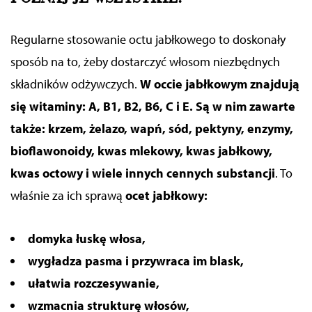
Regularne stosowanie octu jabłkowego to doskonały
sposób na to, żeby dostarczyć włosom niezbędnych
składników odżywczych.
W occie jabłkowym znajdują
się witaminy: A, B1, B2, B6, C
i
E.
Są w nim zawarte
także: krzem, żelazo, wapń, sód, pektyny, enzymy,
bioflawonoidy, kwas mlekowy, kwas jabłkowy,
kwas octowy i wiele innych cennych substancji
. To
właśnie za ich sprawą
ocet jabłkowy:
domyka łuskę włosa,
wygładza pasma i przywraca im blask,
ułatwia rozczesywanie,
wzmacnia strukturę włosów,