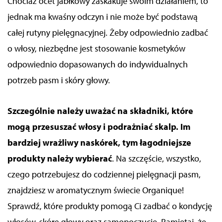
Chociaż ocet jabłkowy zaskakuje swoim działaniem, to
jednak
ma kwaśny odczyn i
nie może być podstawą
całej rutyny pielęgnacyjnej. Żeby odpowiednio zadbać
o włosy, niezbędne jest stosowanie kosmetyków
odpowiednio dopasowanych do indywidualnych
potrzeb pasm i skóry głowy.
Szczególnie należy uważać na składniki, które
mogą przesuszać włosy i podrażniać skalp. Im
bardziej wrażliwy naskórek, tym łagodniejsze
produkty należy wybierać
. Na szczęście, wszystko,
czego potrzebujesz do codziennej pielęgnacji pasm,
znajdziesz w aromatycznym świecie Organique!
Sprawdź, które produkty pomogą Ci zadbać o
kondycję
włosów
, skórę głowy oraz samopoczucie. Pamiętaj, że