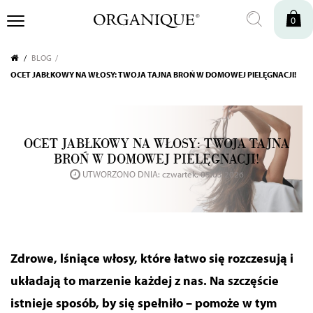
0
BLOG
OCET JABŁKOWY NA WŁOSY: TWOJA TAJNA BROŃ W DOMOWEJ PIELĘGNACJI!
OCET JABŁKOWY NA WŁOSY: TWOJA TAJNA
BROŃ W DOMOWEJ PIELĘGNACJI!
UTWORZONO DNIA: czwartek, 05.03.2026
Zdrowe, lśniące włosy, które łatwo się rozczesują i
układają to marzenie każdej z nas. Na szczęście
istnieje sposób, by się spełniło – pomoże w tym