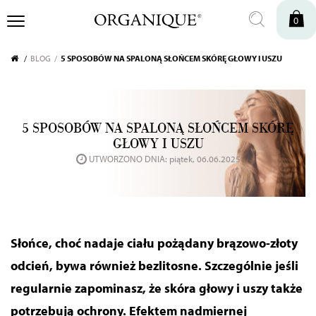
0
BLOG
5 SPOSOBÓW NA SPALONĄ SŁOŃCEM SKÓRĘ GŁOWY I USZU
5 SPOSOBÓW NA SPALONĄ SŁOŃCEM SKÓRĘ
GŁOWY I USZU
UTWORZONO DNIA: piątek, 06.06.2025
Słońce, choć nadaje ciału pożądany brązowo-złoty
odcień, bywa również bezlitosne. Szczególnie jeśli
regularnie zapominasz, że skóra głowy i uszy także
potrzebują ochrony. Efektem nadmiernej