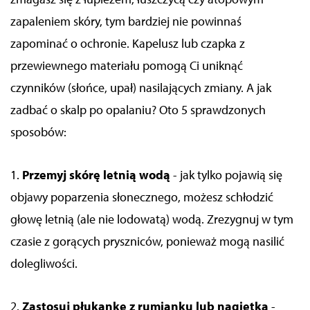
zapaleniem skóry, tym bardziej nie powinnaś
zapominać o ochronie. Kapelusz lub czapka z
przewiewnego materiału pomogą Ci uniknąć
czynników (słońce, upał) nasilających zmiany.
A jak
zadbać o skalp po opalaniu? Oto 5 sprawdzonych
sposobów:
1.
Przemyj skórę letnią wodą
- jak tylko pojawią się
objawy poparzenia słonecznego, możesz schłodzić
głowę letnią (ale nie lodowatą) wodą. Zrezygnuj w tym
czasie z gorących pryszniców, ponieważ mogą nasilić
dolegliwości.
2.
Zastosuj płukankę z rumianku lub nagietka
-