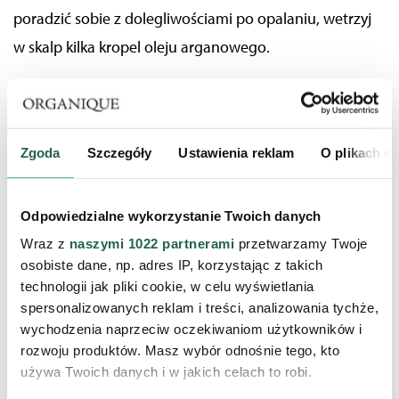
poradzić sobie z dolegliwościami po opalaniu, wetrzyj
w skalp kilka kropel oleju arganowego.
Ważne jest też zapobieganie ponownemu
poparzeniu i przesuszeniu, najlepiej poprzez
Zgoda
Szczegóły
Ustawienia reklam
O plikach c
noszenie nakrycia głowy.
Stylowa czapka, kapelusz
lub chustka nie tylko zapewnią odpowiednią ochronę
przed słońcem, ale również uzupełnią letnią stylizację!
Odpowiedzialne wykorzystanie Twoich danych
Wraz z
naszymi 1022 partnerami
przetwarzamy Twoje
osobiste dane, np. adres IP, korzystając z takich
technologii jak pliki cookie, w celu wyświetlania
spersonalizowanych reklam i treści, analizowania tychże,
wychodzenia naprzeciw oczekiwaniom użytkowników i
rozwoju produktów. Masz wybór odnośnie tego, kto
używa Twoich danych i w jakich celach to robi.